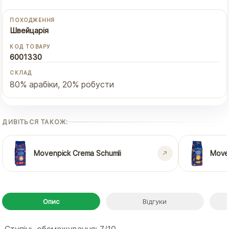
ПОХОДЖЕННЯ
Швейцарія
КОД ТОВАРУ
6001330
СКЛАД
80% арабіки, 20% робусти
ДИВІТЬСЯ ТАКОЖ:
Movenpick Crema Schumli
Move
Опис
Відгуки
Ступінь обсмажування: 7/10