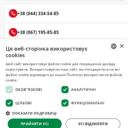
+38 (044) 334-54-85
+38 (067) 195-85-85
×
Ця веб-сторінка використовує
+38 (050) 145-85-45
cookies
RUSSIAN
Цей сайт використовує файли cookie для покращення досвіду
користувача. Використовуючи наш сайт, ви погоджуєтесь на всі
UKRAINIAN
файли cookie відповідно до нашої Політики використання файлів
Делюкс
cookie.
СПЕЦІЇ ТА ПРЯНОЩІ
ОБОВ"ЯЗКОВІ
АНАЛІТИЧНІ
© 2008–2026 Магазин спецій та прянощів Делюкс, Київ
ЦІЛЬОВІ
ФУНКЦІОНАЛЬНІ
Всі матеріали на сайті захищені авторським правом
ПОКАЗАТИ ПОДРОБИЦІ
Оферта
·
Повернення товару
·
Гарантія якості
·
Конфіденційність
ПРИЙНЯТИ УСІ
УСІ ВІДХИЛИТИ
·
Відмова від відповідальності