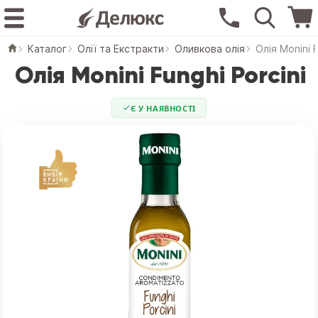
Каталог
Олії та Екстракти
Оливкова олія
Олія Monini F
Олія Monini Funghi Porcini
Є У НАЯВНОСТІ