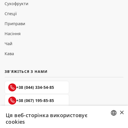
Сухофрукти
Спеції
Приправи
Насіння
Чай
Кава
ЗВ'ЯЖІТЬСЯ З НАМИ
+38 (044) 334-54-85
+38 (067) 195-85-85
×
+38 (050) 145-85-45
Ця веб-сторінка використовує
cookies
RUSSIAN