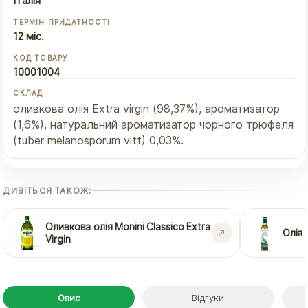
Італія
ТЕРМІН ПРИДАТНОСТІ
12 міс.
КОД ТОВАРУ
10001004
СКЛАД
оливкова олія Extra virgin (98,37%), ароматизатор
(1,6%), натуральний ароматизатор чорного трюфеля
(tuber melanosporum vitt) 0,03%.
ДИВІТЬСЯ ТАКОЖ:
Оливкова олія Monini Classico Extra
Олія 
Virgin
Опис
Відгуки