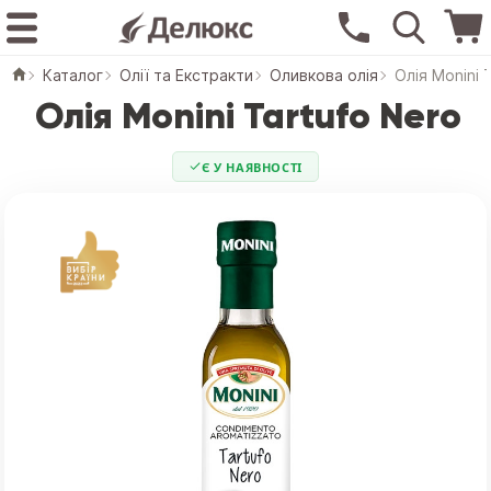
Каталог
Олії та Екстракти
Оливкова олія
Олія Monini 
Олія Monini Tartufo Nero
Є У НАЯВНОСТІ