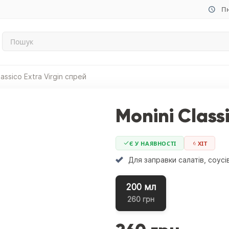
Пн
lassico Extra Virgin спрей
Monini Class
Є У НАЯВНОСТІ
ХIТ
Для заправки салатів, соусі
200 мл
260 грн