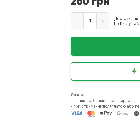
260 грн
Доставка від
-
+
По Києву та Ук
Оплата
- готівкою, банківською картою, з
- при отриманні післяплатою або 