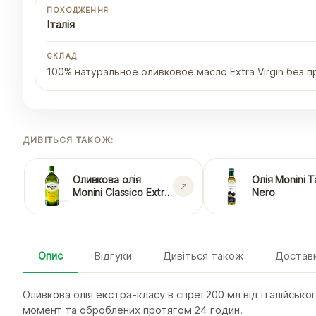
ПОХОДЖЕННЯ
Італія
СКЛАД
100% натуральное оливковое масло Extra Virgin без 
ДИВІТЬСЯ ТАКОЖ:
Оливкова олія
Олія Monini T
Monini Classico Extra
Nero
Virgin
Опис
Відгуки
Дивіться також
Доставк
Оливкова олія екстра-класу в спреї 200 мл від італійсько
момент та оброблених протягом 24 годин.