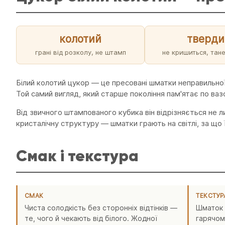
колотий
тверди
грані від розколу, не штамп
не кришиться, тане
Білий колотий цукор — це пресовані шматки неправильної
Той самий вигляд, який старше покоління пам'ятає по вазо
Від звичного штампованого кубика він відрізняється не л
кристалічну структуру — шматки грають на світлі, за що ї
Смак і текстура
СМАК
ТЕКСТУР
Чиста солодкість без сторонніх відтінків —
Шматок 
те, чого й чекають від білого. Жодної
гарячом