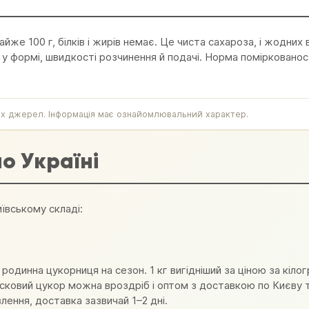
йже 100 г, білків і жирів немає. Це чиста сахароза, і жодних 
 у формі, швидкості розчинення й подачі. Норма поміркованост
итих джерел. Інформація має ознайомлювальний характер.
о Україні
ївському складі:
родинна цукорниця на сезон. 1 кг вигідніший за ціною за кілог
усковий цукор можна вроздріб і оптом з доставкою по Києву та
лення, доставка зазвичай 1–2 дні.