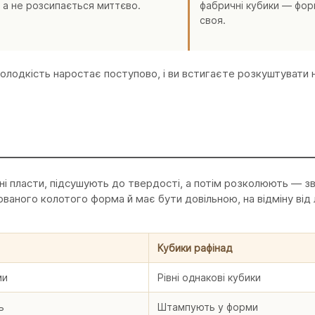
 а не розсипається миттєво.
фабричні кубики — фор
своя.
лодкість наростає поступово, і ви встигаєте розкуштувати на
ні пласти, підсушують до твердості, а потім розколюють — зві
сованого колотого форма й має бути довільною, на відміну від
Кубики рафінад
ми
Рівні однакові кубики
ь
Штампують у форми