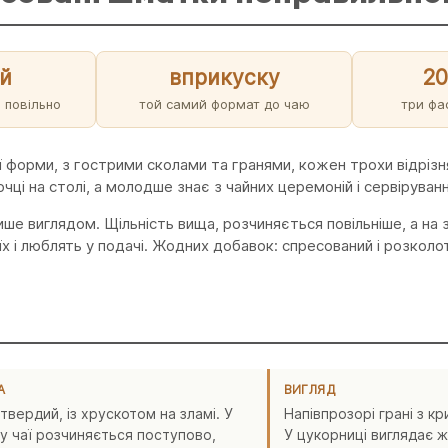
й
вприкуску
20
 повільно
той самий формат до чаю
три фа
 форми, з гострими сколами та гранями, кожен трохи відрізня
чці на столі, а молодше знає з чайних церемоній і сервіруванн
ише виглядом. Щільність вища, розчиняється повільніше, а на 
х і люблять у подачі. Жодних добавок: спресований і розколот
А
ВИГЛЯД
твердий, із хрускотом на зламі. У
Напівпрозорі грані з к
у чаї розчиняється поступово,
У цукорниці виглядає жи