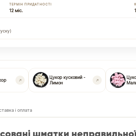
ТЕРМІН ПРИДАТНОСТІ
12 міс.
куску)
Цукор кусковий -
Цуко
кор
Лимон
Мал
тавка і оплата
есовані шматки неправильно