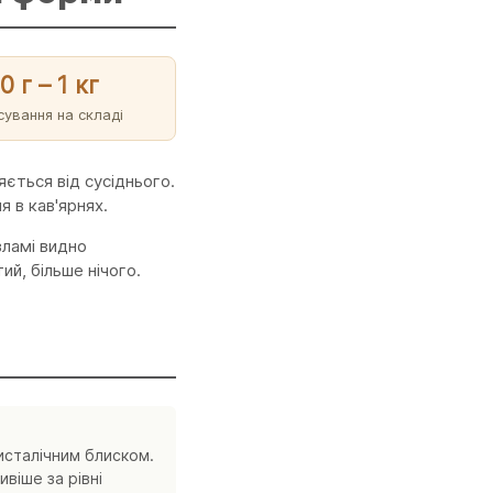
0 г – 1 кг
сування на складі
ється від сусіднього.
я в кав'ярнях.
зламі видно
ий, більше нічого.
ристалічним блиском.
віше за рівні