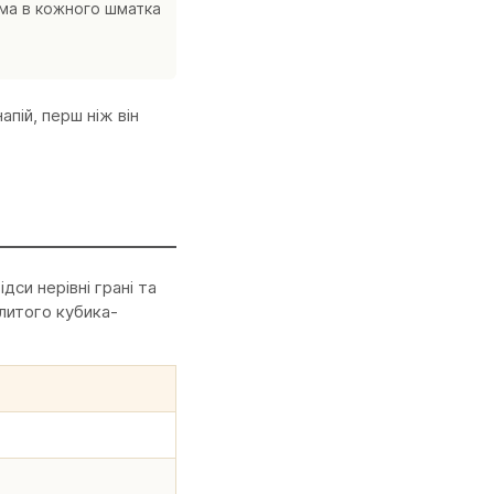
ма в кожного шматка
пій, перш ніж він
дси нерівні грані та
 литого кубика-