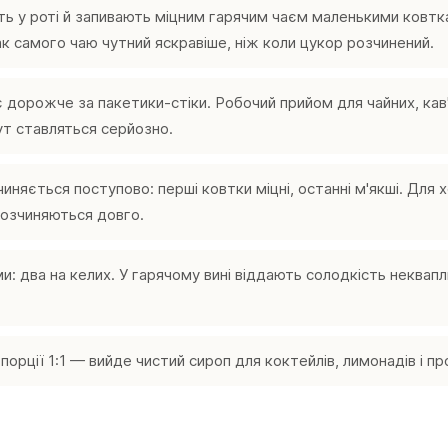
ь у роті й запивають міцним гарячим чаєм маленькими ковтк
ак самого чаю чутний яскравіше, ніж коли цукор розчинений.
дорожче за пакетики-стіки. Робочий прийом для чайних, кав'я
ут ставляться серйозно.
няється поступово: перші ковтки міцні, останні м'якші. Для 
розчиняються довго.
: два на келих. У гарячому вині віддають солодкість неквапл
рції 1:1 — вийде чистий сироп для коктейлів, лимонадів і про