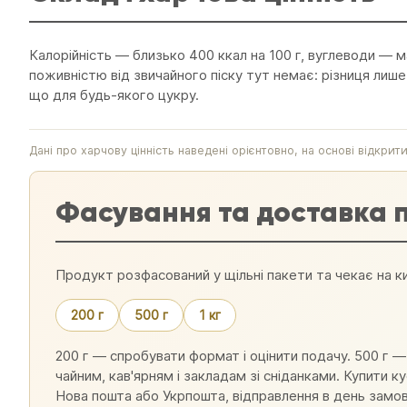
Калорійність — близько 400 ккал на 100 г, вуглеводи — ма
поживністю від звичайного піску тут немає: різниця лише
що для будь-якого цукру.
Дані про харчову цінність наведені орієнтовно, на основі відкр
Фасування та доставка п
Продукт розфасований у щільні пакети та чекає на ки
200 г
500 г
1 кг
200 г — спробувати формат і оцінити подачу. 500 г — 
чайним, кав'ярням і закладам зі сніданками. Купити к
Нова пошта або Укрпошта, відправлення в день замов