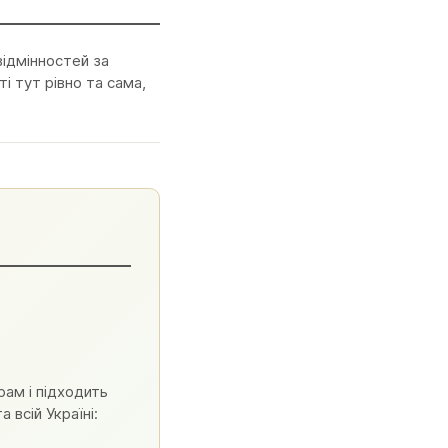
відмінностей за
і тут рівно та сама,
рам і підходить
 всій Україні: