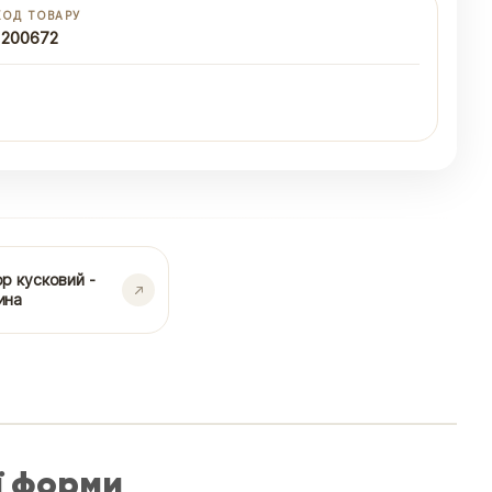
КОД ТОВАРУ
1200672
р кусковий -
ина
ї форми