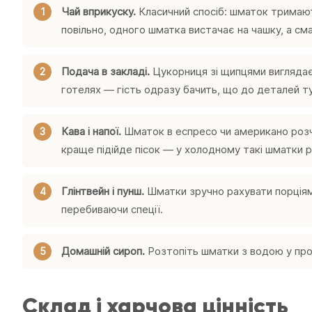
Чай вприкуску.
Класичний спосіб: шматок тримают
повільно, одного шматка вистачає на чашку, а см
Подача в закладі.
Цукорниця зі щипцями виглядає 
готелях — гість одразу бачить, що до деталей т
Кава і напої.
Шматок в еспресо чи американо розчи
краще підійде пісок — у холодному такі шматки 
Глінтвейн і пунш.
Шматки зручно рахувати порціями
перебиваючи спеції.
Домашній сироп.
Розтопіть шматки з водою у пропо
Склад і харчова цінність