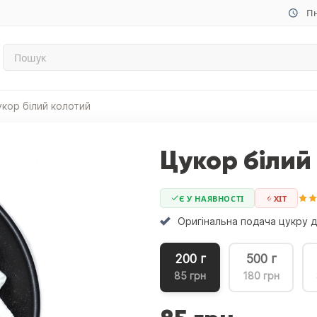
Пн
укор білий колотий
Цукор білий
Є У НАЯВНОСТІ
ХIТ
Оригінальна подача цукру 
200 г
500 г
85 грн
180 грн