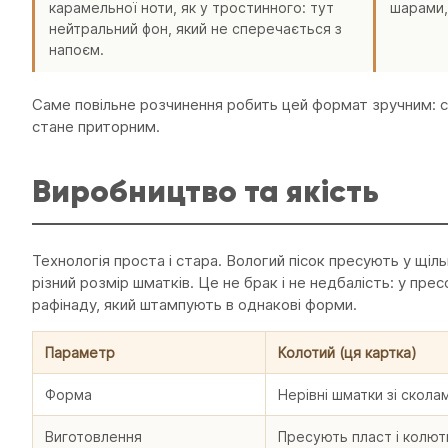
карамельної ноти, як у тростинного: тут
шарами,
нейтральний фон, який не сперечається з
напоєм.
Саме повільне розчинення робить цей формат зручним: со
стане приторним.
Виробництво та якість
Технологія проста і стара. Вологий пісок пресують у щіль
різний розмір шматків. Це не брак і не недбалість: у пре
рафінаду, який штампують в однакові форми.
Параметр
Колотий (ця картка)
Форма
Нерівні шматки зі скола
Виготовлення
Пресують пласт і колют