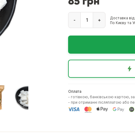
85 грн
Доставка від
-
+
По Києву та Ук
Оплата
- готівкою, банківською картою, з
- при отриманні післяплатою або 