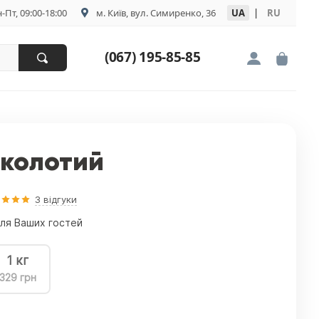
-Пт, 09:00-18:00
м. Київ, вул. Симиренко, 36
UA
|
RU
(067) 195-85-85
 колотий
3 відгуки
для Ваших гостей
1 кг
329 грн