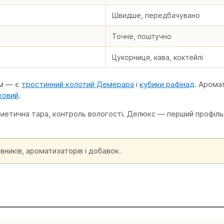
Швидше, передбачувано
Точне, поштучно
Цукорниця, кава, коктейлі
ом — є
тростинний колотий Демерара
і
кубики рафінад
. Арома
ковий
.
рметична тара, контроль вологості. Делюкс — перший профільн
вників, ароматизаторів і добавок.