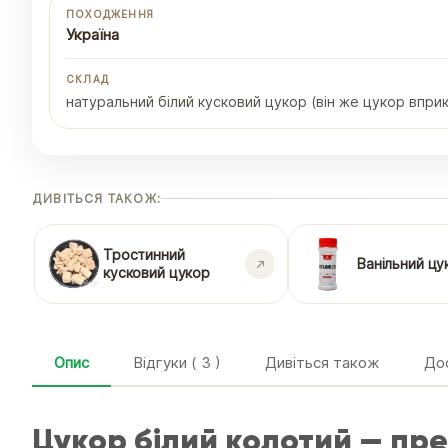
ПОХОДЖЕННЯ
Україна
СКЛАД
натуральний білий кусковий цукор (він же цукор впри
ДИВІТЬСЯ ТАКОЖ:
Тростинний
Ванільний цу
кусковий цукор
Опис
Відгуки ( 3 )
Дивіться також
Дос
Цукор білий колотий — пр