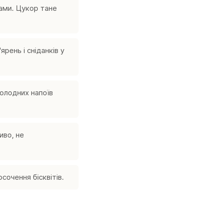
ами. Цукор тане
рень і сніданків у
холодних напоїв
иво, не
сочення бісквітів.