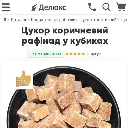
Каталог
Кондитерські добавки
Цукор тростинний
Цук
Цукор коричневий
рафінад у кубиках
1 відгук
Є У НАЯВНОСТІ