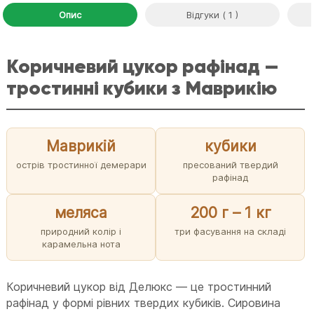
Опис
Відгуки ( 1 )
Коричневий цукор рафінад —
тростинні кубики з Маврикію
Маврикій
кубики
острів тростинної демерари
пресований твердий
рафінад
меляса
200 г – 1 кг
природний колір і
три фасування на складі
карамельна нота
Коричневий цукор від Делюкс — це тростинний
рафінад у формі рівних твердих кубиків. Сировина