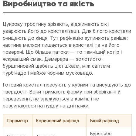
Виробництво та якість
Цукрову тростину зрізають, віджимають сік і
уварюють його до кристалізації. Для білого кристали
очищають до кінця. Тут рафінацію зупиняють раніше:
частина меляси лишається в кристалі та на його
поверхні. Що більше патоки — то темніший колір і
яскравіший смак. Демерара — золотисто-
бурштиновий щабель цієї шкали, між світлим
турбінадо і майже чорним мусковадо.
Готовий кристал пресують у кубики та висушують до
твердості. Вони тримають форму при зберіганні й
перевезенні, не злежуються в камінь і не
розсипаються на пудру на дні пачки.
Параметр
Коричневий рафінад
Білий рафінад
Буряк або