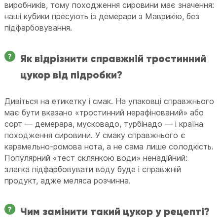
виробників, тому походження сировини має значення:
наші кубики пресують із демерари з Маврикію, без
підфарбовування.
Як відрізнити справжній тростинний
цукор від підробки?
Дивіться на етикетку і смак. На упаковці справжнього
має бути вказано «тростинний нерафінований» або
сорт — демерара, мусковадо, турбінадо — і країна
походження сировини. У смаку справжнього є
карамельно-ромова нота, а не сама лише солодкість.
Популярний «тест склянкою води» ненадійний:
злегка підфарбовувати воду буде і справжній
продукт, адже меляса розчинна.
Чим замінити такий цукор у рецепті?