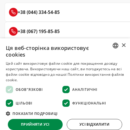
+38 (044) 334-54-85
+38 (067) 195-85-85
×
Ця веб-сторінка використовує
+38 (050) 145-85-45
cookies
RUSSIAN
Цей сайт використовує файли cookie для покращення досвіду
користувача. Використовуючи наш сайт, ви погоджуєтесь на всі
UKRAINIAN
файли cookie відповідно до нашої Політики використання файлів
Делюкс
cookie.
СПЕЦІЇ ТА ПРЯНОЩІ
ОБОВ"ЯЗКОВІ
АНАЛІТИЧНІ
© 2008–2026 Магазин спецій та прянощів Делюкс, Київ
ЦІЛЬОВІ
ФУНКЦІОНАЛЬНІ
Всі матеріали на сайті захищені авторським правом
ПОКАЗАТИ ПОДРОБИЦІ
Оферта
·
Повернення товару
·
Гарантія якості
·
Конфіденційність
ПРИЙНЯТИ УСІ
УСІ ВІДХИЛИТИ
·
Відмова від відповідальності