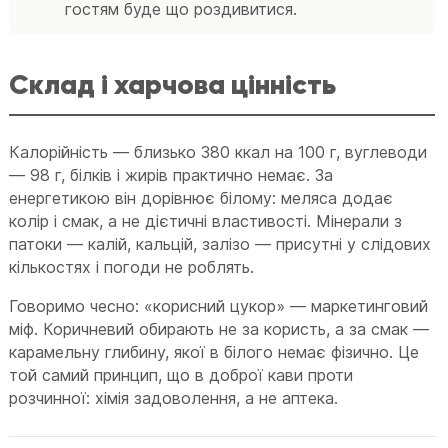
гостям буде що роздивитися.
Склад і харчова цінність
Калорійність — близько 380 ккал на 100 г, вуглеводи
— 98 г, білків і жирів практично немає. За
енергетикою він дорівнює білому: меляса додає
колір і смак, а не дієтичні властивості. Мінерали з
патоки — калій, кальцій, залізо — присутні у слідових
кількостях і погоди не роблять.
Говоримо чесно: «корисний цукор» — маркетинговий
міф. Коричневий обирають не за користь, а за смак —
карамельну глибину, якої в білого немає фізично. Це
той самий принцип, що в доброї кави проти
розчинної: хімія задоволення, а не аптека.