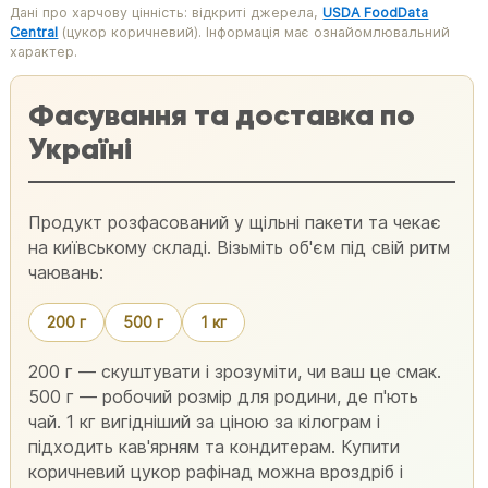
Дані про харчову цінність: відкриті джерела,
USDA FoodData
Central
(цукор коричневий). Інформація має ознайомлювальний
характер.
Фасування та доставка по
Україні
Продукт розфасований у щільні пакети та чекає
на київському складі. Візьміть об'єм під свій ритм
чаювань:
200 г
500 г
1 кг
200 г — скуштувати і зрозуміти, чи ваш це смак.
500 г — робочий розмір для родини, де п'ють
чай. 1 кг вигідніший за ціною за кілограм і
підходить кав'ярням та кондитерам. Купити
коричневий цукор рафінад можна вроздріб і