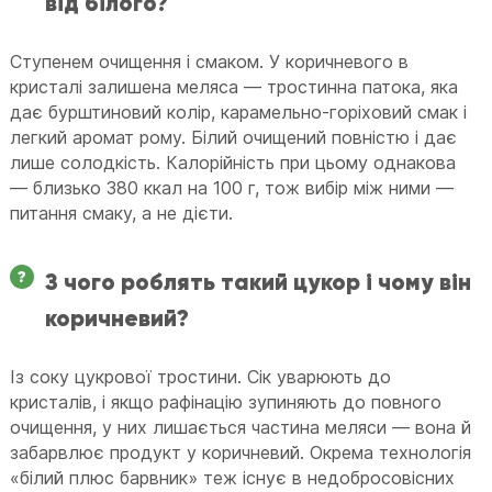
від білого?
Ступенем очищення і смаком. У коричневого в
кристалі залишена меляса — тростинна патока, яка
дає бурштиновий колір, карамельно-горіховий смак і
легкий аромат рому. Білий очищений повністю і дає
лише солодкість. Калорійність при цьому однакова
— близько 380 ккал на 100 г, тож вибір між ними —
питання смаку, а не дієти.
З чого роблять такий цукор і чому він
коричневий?
Із соку цукрової тростини. Сік уварюють до
кристалів, і якщо рафінацію зупиняють до повного
очищення, у них лишається частина меляси — вона й
забарвлює продукт у коричневий. Окрема технологія
«білий плюс барвник» теж існує в недобросовісних