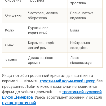
Сировина
Тростина
тростина
Часткове, меляса
Повне, патока
Очищення
збережена
видалена
Бурштиново-
Колір
Білий
коричневий
Карамель, горіх,
Нейтральна
Смак
легкий ром
солодкість
Додає відтінок і
Лише
У напої
аромат
підсолоджує
Якщо потрібен розсипний кристал для випічки та
карамелі — візьміть
тростинний коричневий цукор
без
пресування. Любите колоті шматочки неправильної
форми до чайної церемонії — є
тростинний кусковий
цукор Демерара
. Увесь асортимент зібраний у розділі
цукор тростинний
.