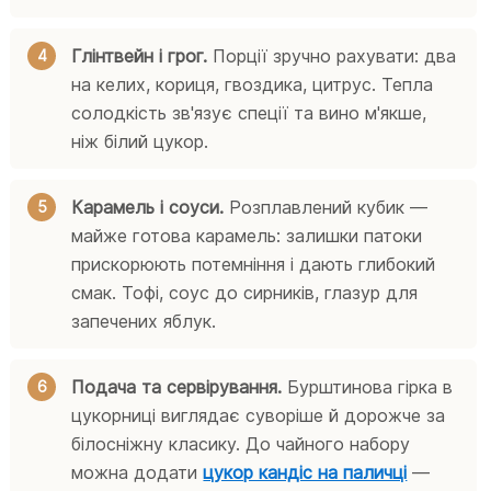
Глінтвейн і грог.
Порції зручно рахувати: два
на келих, кориця, гвоздика, цитрус. Тепла
солодкість зв'язує спеції та вино м'якше,
ніж білий цукор.
Карамель і соуси.
Розплавлений кубик —
майже готова карамель: залишки патоки
прискорюють потемніння і дають глибокий
смак. Тофі, соус до сирників, глазур для
запечених яблук.
Подача та сервірування.
Бурштинова гірка в
цукорниці виглядає суворіше й дорожче за
білосніжну класику. До чайного набору
можна додати
цукор кандіс на паличці
—