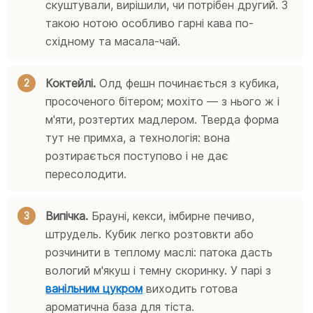
скуштували, вирішили, чи потрібен другий. З
такою нотою особливо гарні кава по-
східному та масала-чай.
Коктейлі.
Олд фешн починається з кубика,
просоченого бітером; мохіто — з нього ж і
м'яти, розтертих мадлером. Тверда форма
тут не примха, а технологія: вона
розтирається поступово і не дає
пересолодити.
Випічка.
Брауні, кекси, імбирне печиво,
штрудель. Кубик легко розтовкти або
розчинити в теплому маслі: патока дасть
вологий м'якуш і темну скоринку. У парі з
ванільним цукром
виходить готова
ароматична база для тіста.