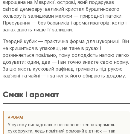
вирощена на Маврикії, острові, який подарував
світові демерару: великий кристал бурштинового
кольору із залишками меляси — природної патоки.
Пресування — без барвників і ароматизаторів: колір і
запах дають лише її залишки.
Твердий кубик — практична форма для цукорниці. Він
не кришиться в упаковці, не тане в руках і
розчиняється повільно, тому солодкість напою легко
дозувати: один, два — і ви точно знаєте свою норму.
За цю якість кусковий рафінад тримають під рукою
кав'ярні та чайні — і за неї ж його обирають додому.
Смак і аромат
АРОМАТ
У сухому вигляді пахне неголосно: тепла карамель,
сухофрукти, ледь помітний ромовий відтінок — так