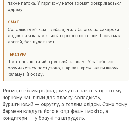
пахне патока. У гарячому напої аромат розкривається
одразу.
СМАК
Солодкість м'якша і глибша, ніж у білого: до сахарози
додаються карамельні й горіхові напівтони. Післясмак
довгий, без нудотності.
ТЕКСТУРА
Шматочок щільний, хрусткий на зламі. У чаї або каві
розчиняється поступово, шар за шаром, не лишаючи
каламуті й осаду.
Різниця з білим рафінадом чутна навіть у простому
чорному чаї: білий дає пласку солодкість,
бурштиновий — округлу, з теплим слідом. Саме тому
бармени кладуть його в олд фешн і мохіто, а
кондитери — у брауні та штрудель.