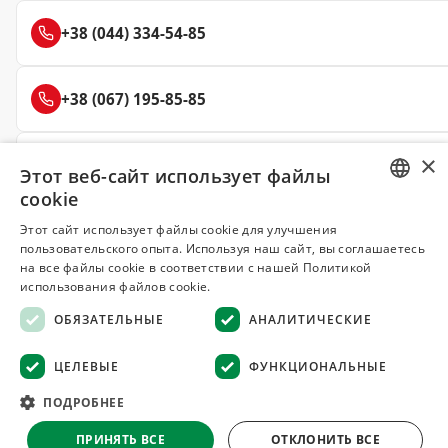
+38 (044) 334-54-85
+38 (067) 195-85-85
×
+38 (050) 145-85-45
Этот веб-сайт использует файлы
cookie
RUSSIAN
Этот сайт использует файлы cookie для улучшения
пользовательского опыта. Используя наш сайт, вы соглашаетесь
UKRAINIAN
Делюкс
на все файлы cookie в соответствии с нашей Политикой
СПЕЦИИ И ПРЯНОСТИ
использования файлов cookie.
ОБЯЗАТЕЛЬНЫЕ
АНАЛИТИЧЕСКИЕ
© 2008–2026 Магазин специй и пряностей Делюкс, Киев
Все материалы на сайте защищены авторским правом
ЦЕЛЕВЫЕ
ФУНКЦИОНАЛЬНЫЕ
Оферта
·
Возврат товара
·
Гарантия качества
·
ПОДРОБНЕЕ
Конфиденциальность
·
Отказ от ответственности
ПРИНЯТЬ ВСЕ
ОТКЛОНИТЬ ВСЕ