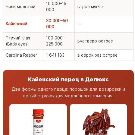
10 000–15
Чили молотый
втрое мягче
000
30 000–50
Кайенский
—
000
Птичий глаз
100 000–
вчетверо острее
(Birds eyes)
225 000
Carolina Reaper
1 641 183
в сорок раз острее
Кайенский перец в Делюкс
Две формы одного перца: порошок для дозировки и
целый стручок для медленного томления.