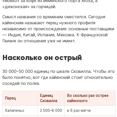
«мокко» за кофе из йеменского порта Моха, а
«дижонская» за горчицей.
Смысл названия со временем сместился. Сегодня
кайенским называют перец нужного профиля
независимо от происхождения: основные поставщики
— Индия, Китай, Испания, Мексика. К Французской
Гвиане он отношения уже не имеет.
Насколько он острый
30 000–50 000 единиц по шкале Сковилла. Чтобы это
было понятно, вот где кайенский стоит относительно
соседей по полке.
Единиц
Во сколько раз острее
Перец
Сковилла
кайенского
Халапеньо
2 500–8 000
в 6 раз мягче