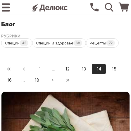
Блог
РУБРИКИ:
Специи
Специи и здоровье
Рецепты
45
68
72
…
1
12
13
14
15
…
16
18