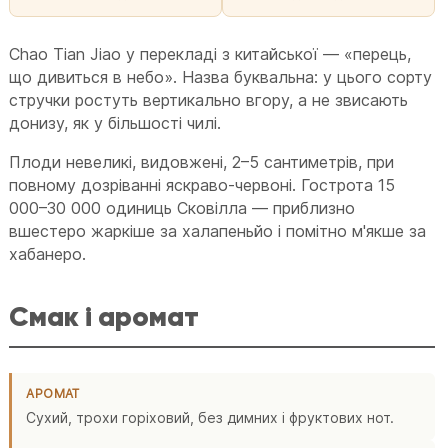
Chao Tian Jiao у перекладі з китайської — «перець,
що дивиться в небо». Назва буквальна: у цього сорту
стручки ростуть вертикально вгору, а не звисають
донизу, як у більшості чилі.
Плоди невеликі, видовжені, 2–5 сантиметрів, при
повному дозріванні яскраво-червоні. Гострота 15
000–30 000 одиниць Сковілла — приблизно
вшестеро жаркіше за халапеньйо і помітно м'якше за
хабанеро.
Смак і аромат
АРОМАТ
Сухий, трохи горіховий, без димних і фруктових нот.