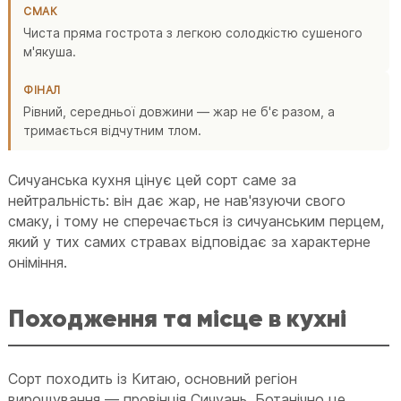
СМАК
Чиста пряма гострота з легкою солодкістю сушеного
м'якуша.
ФІНАЛ
Рівний, середньої довжини — жар не б'є разом, а
тримається відчутним тлом.
Сичуанська кухня цінує цей сорт саме за
нейтральність: він дає жар, не нав'язуючи свого
смаку, і тому не сперечається із сичуанським перцем,
який у тих самих стравах відповідає за характерне
оніміння.
Походження та місце в кухні
Сорт походить із Китаю, основний регіон
вирощування — провінція Сичуань. Ботанічно це