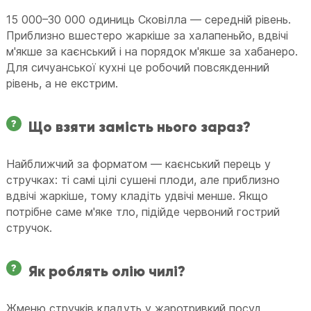
15 000–30 000 одиниць Сковілла — середній рівень.
Приблизно вшестеро жаркіше за халапеньйо, вдвічі
м'якше за каєнський і на порядок м'якше за хабанеро.
Для сичуанської кухні це робочий повсякденний
рівень, а не екстрим.
Що взяти замість нього зараз?
Найближчий за форматом — каєнський перець у
стручках: ті самі цілі сушені плоди, але приблизно
вдвічі жаркіше, тому кладіть удвічі менше. Якщо
потрібне саме м'яке тло, підійде червоний гострий
стручок.
Як роблять олію чилі?
Жменю стручків кладуть у жаротривкий посуд,