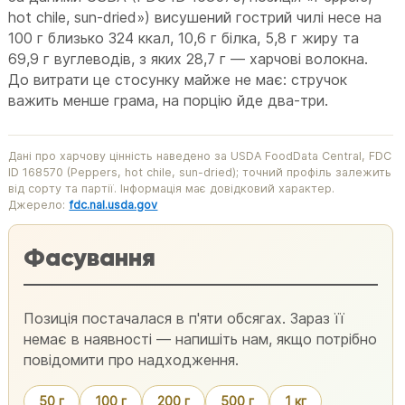
hot chile, sun-dried») висушений гострий чилі несе на
100 г близько 324 ккал, 10,6 г білка, 5,8 г жиру та
69,9 г вуглеводів, з яких 28,7 г — харчові волокна.
До витрати це стосунку майже не має: стручок
важить менше грама, на порцію йде два-три.
Дані про харчову цінність наведено за USDA FoodData Central, FDC
ID 168570 (Peppers, hot chile, sun-dried); точний профіль залежить
від сорту та партії. Інформація має довідковий характер.
Джерело:
fdc.nal.usda.gov
Фасування
Позиція постачалася в п'яти обсягах. Зараз її
немає в наявності — напишіть нам, якщо потрібно
повідомити про надходження.
50 г
100 г
200 г
500 г
1 кг