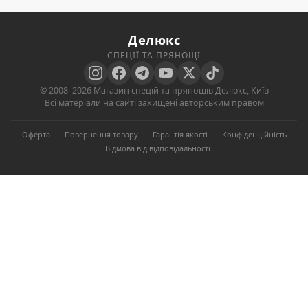
Делюкс
СПЕЦІЇ ТА ПРЯНОЩІ
© 2008–2026 Магазин спецій та прянощів Делюкс, Київ
Всі матеріали на сайті захищені авторським правом
Оферта
·
Повернення товару
·
Гарантія якості
·
Конфіденційність
·
Відмова від відповідальності