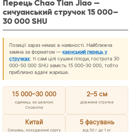
Перець Chao Tian Jiao —
сичуанський стручок 15 000–
30 000 SHU
Позиції зараз немає в наявності. Найближча
заміна за форматом —
каєнський перець у
стручках
: ті самі цілі сушені плоди, гострота 30
000–50 000 SHU замість 15 000–30 000, тобто
приблизно вдвічі жаркіше.
15 000–30 000
2–5 см
одиниць за шкалою
довжина стручка
Сковілла
Китай
5 фасувань
Сичуань, походження сорту
від 50 г до 1 кг