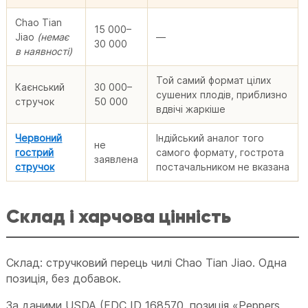
Chao Tian
15 000–
Jiao
(немає
—
30 000
в наявності)
Той самий формат цілих
Каєнський
30 000–
сушених плодів, приблизно
стручок
50 000
вдвічі жаркіше
Червоний
Індійський аналог того
не
гострий
самого формату, гострота
заявлена
стручок
постачальником не вказана
Склад і харчова цінність
Склад: стручковий перець чилі Chao Tian Jiao. Одна
позиція, без добавок.
За даними USDA (FDC ID 168570, позиція «Peppers,