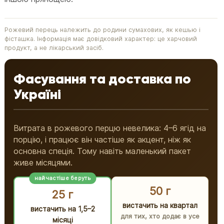
Рожевий перець належить до родини сумахових, як кешью і
фісташка. Інформація має довідковий характер: це харчовий
продукт, а не лікарський засіб.
Фасування та доставка по
Україні
Витрата в рожевого перцю невелика: 4–6 ягід на
порцію, і працює він частіше як акцент, ніж як
основна спеція. Тому навіть маленький пакет
живе місяцями.
найчастіше беруть
50 г
25 г
вистачить на квартал
вистачить на 1,5–2
для тих, хто додає в усе
місяці