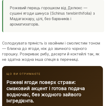
Рожевий перець горошком від Делюкс —
сушені ягоди шинуса (Schinus terebinthifolia) з
Мадагаскару, цілі, без барвників і
ароматизаторів.
Солодкувата пряність із хвойним і смолистим тоном
— ближча до ягоди, ніж до звичного чорного
горошку. Розкриває рибу, десерти й коктейлі так, як
не здатна жодна інша спеція в перечниці.
ЩО ВИ ОТРИМАЄТЕ
Рожеві ягоди поверх страви:
смаковий акцент і готова подача
водночас, без жодного зайвого
інгредієнта.