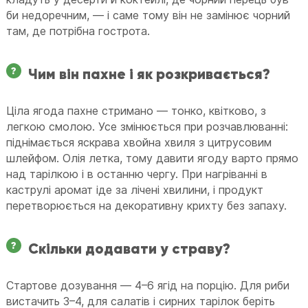
би недоречним, — і саме тому він не замінює чорний
там, де потрібна гострота.
Чим він пахне і як розкривається?
Ціла ягода пахне стримано — тонко, квітково, з
легкою смолою. Усе змінюється при розчавлюванні:
піднімається яскрава хвойна хвиля з цитрусовим
шлейфом. Олія летка, тому давити ягоду варто прямо
над тарілкою і в останню чергу. При нагріванні в
каструлі аромат іде за лічені хвилини, і продукт
перетворюється на декоративну крихту без запаху.
Скільки додавати у страву?
Стартове дозування — 4–6 ягід на порцію. Для риби
вистачить 3–4, для салатів і сирних тарілок беріть