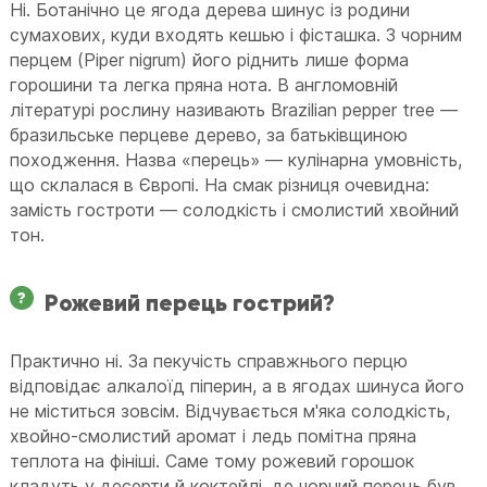
Ні. Ботанічно це ягода дерева шинус із родини
сумахових, куди входять кешью і фісташка. З чорним
перцем (Piper nigrum) його ріднить лише форма
горошини та легка пряна нота. В англомовній
літературі рослину називають Brazilian pepper tree —
бразильське перцеве дерево, за батьківщиною
походження. Назва «перець» — кулінарна умовність,
що склалася в Європі. На смак різниця очевидна:
замість гостроти — солодкість і смолистий хвойний
тон.
Рожевий перець гострий?
Практично ні. За пекучість справжнього перцю
відповідає алкалоїд піперин, а в ягодах шинуса його
не міститься зовсім. Відчувається м'яка солодкість,
хвойно-смолистий аромат і ледь помітна пряна
теплота на фініші. Саме тому рожевий горошок
кладуть у десерти й коктейлі, де чорний перець був