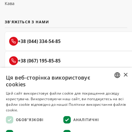
Кава
ЗВ'ЯЖІТЬСЯ З НАМИ
+38 (044) 334-54-85
+38 (067) 195-85-85
×
Ця веб-сторінка використовує
+38 (050) 145-85-45
cookies
RUSSIAN
Цей сайт використовує файли cookie для покращення досвіду
користувача. Використовуючи наш сайт, ви погоджуєтесь на всі
UKRAINIAN
файли cookie відповідно до нашої Політики використання файлів
Делюкс
cookie.
СПЕЦІЇ ТА ПРЯНОЩІ
ОБОВ"ЯЗКОВІ
АНАЛІТИЧНІ
© 2008–2026 Магазин спецій та прянощів Делюкс, Київ