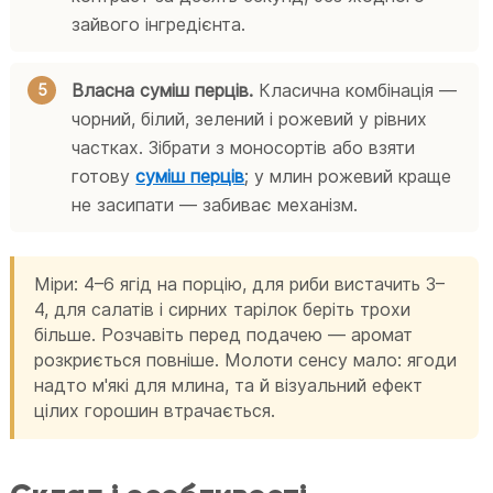
зайвого інгредієнта.
Власна суміш перців.
Класична комбінація —
чорний, білий, зелений і рожевий у рівних
частках. Зібрати з моносортів або взяти
готову
суміш перців
; у млин рожевий краще
не засипати — забиває механізм.
Міри: 4–6 ягід на порцію, для риби вистачить 3–
4, для салатів і сирних тарілок беріть трохи
більше. Розчавіть перед подачею — аромат
розкриється повніше. Молоти сенсу мало: ягоди
надто м'які для млина, та й візуальний ефект
цілих горошин втрачається.