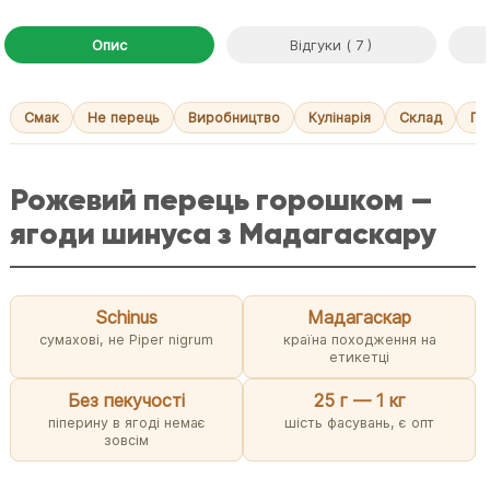
Опис
Відгуки ( 7 )
Смак
Не перець
Виробництво
Кулінарія
Склад
Пи
Рожевий перець горошком —
ягоди шинуса з Мадагаскару
Schinus
Мадагаскар
сумахові, не Piper nigrum
країна походження на
етикетці
Без пекучості
25 г — 1 кг
піперину в ягоді немає
шість фасувань, є опт
зовсім