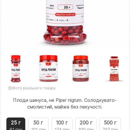
Фото реального товару
Плоди шинуса, не Piper nigrum. Солодкувато-
смолистий, майже без пекучості.
25 г
50 г
100 г
200 г
500 г
61 грн
101 грн
174 грн
320 грн
747 грн