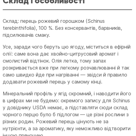
Склад і особливості
Склад: перець рожевий горошком (Schinus
terebinthifolia), 100 %. Без консервантів, барвників,
підсилювачів смаку.
Усе, заради чого беруть цю ягоду, міститься в ефірній
олії: саме вона дає хвойно-цитрусовий аромат і
смолистий відтінок. Олія летка, тому запах
розкривається вже при легкому розчавлюванні й так
само швидко йде при нагріванні — звідси й правило
додавати рожевий перець у самому кінці.
Мінеральний профіль у ягід скромний, і наводити його
в цифрах ми не будемо: окремого запису для Schinus
у довіднику USDA немає, а підставляти сюди склад
чорного перцю було б підлогом — це різні рослини з
різних родин. Рожевий перець цінують не за
нутрієнти, а за ароматику, яку неможливо відтворити
іншою прянощею.