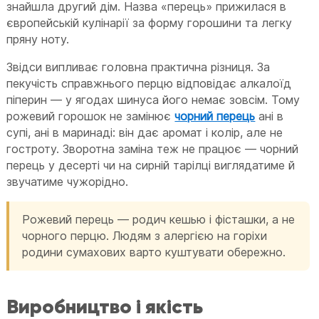
знайшла другий дім. Назва «перець» прижилася в
європейській кулінарії за форму горошини та легку
пряну ноту.
Звідси випливає головна практична різниця. За
пекучість справжнього перцю відповідає алкалоїд
піперин — у ягодах шинуса його немає зовсім. Тому
рожевий горошок не замінює
чорний перець
ані в
супі, ані в маринаді: він дає аромат і колір, але не
гостроту. Зворотна заміна теж не працює — чорний
перець у десерті чи на сирній тарілці виглядатиме й
звучатиме чужорідно.
Рожевий перець — родич кешью і фісташки, а не
чорного перцю. Людям з алергією на горіхи
родини сумахових варто куштувати обережно.
Виробництво і якість