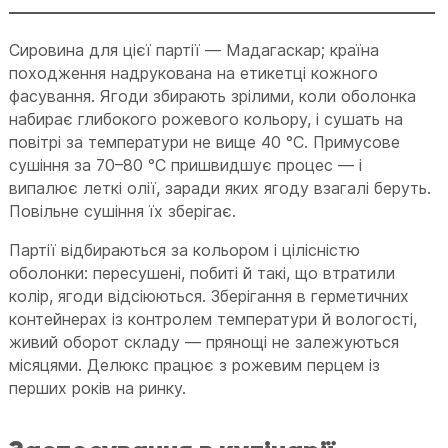
Сировина для цієї партії — Мадагаскар; країна
походження надрукована на етикетці кожного
фасування. Ягоди збирають зрілими, коли оболонка
набирає глибокого рожевого кольору, і сушать на
повітрі за температури не вище 40 °C. Примусове
сушіння за 70–80 °C пришвидшує процес — і
випалює леткі олії, заради яких ягоду взагалі беруть.
Повільне сушіння їх зберігає.
Партії відбираються за кольором і цілісністю
оболонки: пересушені, побиті й такі, що втратили
колір, ягоди відсіюються. Зберігання в герметичних
контейнерах із контролем температури й вологості,
живий оборот складу — прянощі не залежуються
місяцями. Делюкс працює з рожевим перцем із
перших років на ринку.