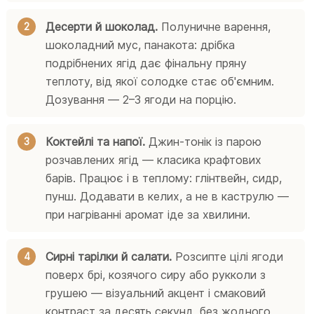
Десерти й шоколад.
Полуничне варення,
шоколадний мус, панакота: дрібка
подрібнених ягід дає фінальну пряну
теплоту, від якої солодке стає об'ємним.
Дозування — 2–3 ягоди на порцію.
Коктейлі та напої.
Джин-тонік із парою
розчавлених ягід — класика крафтових
барів. Працює і в теплому: глінтвейн, сидр,
пунш. Додавати в келих, а не в каструлю —
при нагріванні аромат іде за хвилини.
Сирні тарілки й салати.
Розсипте цілі ягоди
поверх брі, козячого сиру або рукколи з
грушею — візуальний акцент і смаковий
контраст за десять секунд, без жодного