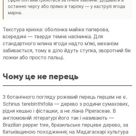
останню чергу або прямо в тарілку — у каструлі ягода
марна.
Текстура крихка: оболонка майже паперова,
всередині — тверде темне насінинка. Для
стандартного млина ягоди надто м'які, механізм
забивається, тому в діло йдуть ступка, зворотний бік
ложки або просто пальці.
Чому це не перець
З ботанічного погляду рожевий перець перцем не є.
Schinus terebinthifolia — дерево з родини сумахових,
рідня кешью і фісташки, а не ліана Piperaceae. В
англомовній літературі його так і називають —
Brazilian pepper tree, бразильське перцеве дерево, за
батьківщиною походження; на Мадагаскарі культура