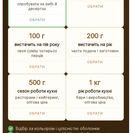
спробувати на рибі й
ОБРАТИ
десертах
ОБРАТИ
100 г
200 г
вистачить на пів року
вистачить на рік
своя суміш чотирьох
часта подача і заготовки
перців
ОБРАТИ
ОБРАТИ
500 г
1 кг
сезон роботи кухні
рік роботи кухні
ресторани і кейтеринг,
бари і виробництва,
оптова ціна
оптова ціна
ОБРАТИ
ОБРАТИ
Відбір за кольором і цілісністю оболонки