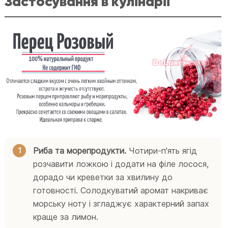
Застосування в кулінарії
Риба та морепродукти.
Чотири-п'ять ягід
розчавити ложкою і додати на філе лосося,
дорадо чи креветки за хвилину до
готовності. Солодкуватий аромат накриває
морську ноту і згладжує характерний запах
краще за лимон.