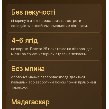
Без пекучості
піперину в ягоді немає: замість гостроти —
солодкість із хвойним і смолистим відтінком.
4–6 ягід
на порцію. Пакета 25 г вистачає на півтора-два
місяці за трьох-чотирьох страв на тиждень.
Без млина
оболонка майже паперова: ягода давиться
пальцями або зворотним боком ложки прямо над
тарілкою.
Мадагаскар