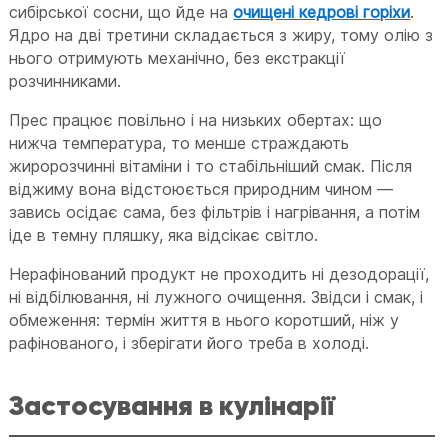
сибірської сосни, що йде на
очищені кедрові горіхи
.
Ядро на дві третини складається з жиру, тому олію з
нього отримують механічно, без екстракції
розчинниками.
Прес працює повільно і на низьких обертах: що
нижча температура, то менше страждають
жиророзчинні вітаміни і то стабільніший смак. Після
віджиму вона відстоюється природним чином —
завись осідає сама, без фільтрів і нагрівання, а потім
іде в темну пляшку, яка відсікає світло.
Нерафінований продукт не проходить ні дезодорації,
ні відбілювання, ні лужного очищення. Звідси і смак, і
обмеження: термін життя в нього коротший, ніж у
рафінованого, і зберігати його треба в холоді.
Застосування в кулінарії