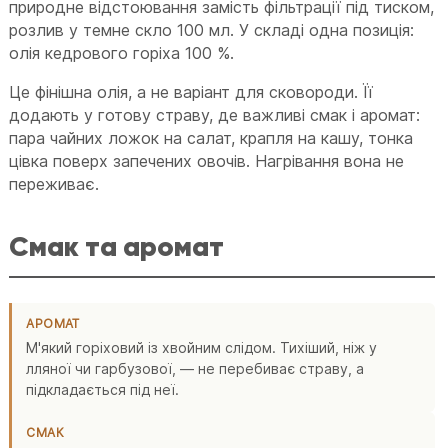
природне відстоювання замість фільтрації під тиском,
розлив у темне скло 100 мл. У складі одна позиція:
олія кедрового горіха 100 %.
Це фінішна олія, а не варіант для сковороди. Її
додають у готову страву, де важливі смак і аромат:
пара чайних ложок на салат, крапля на кашу, тонка
цівка поверх запечених овочів. Нагрівання вона не
переживає.
Смак та аромат
АРОМАТ
М'який горіховий із хвойним слідом. Тихіший, ніж у
лляної чи гарбузової, — не перебиває страву, а
підкладається під неї.
СМАК