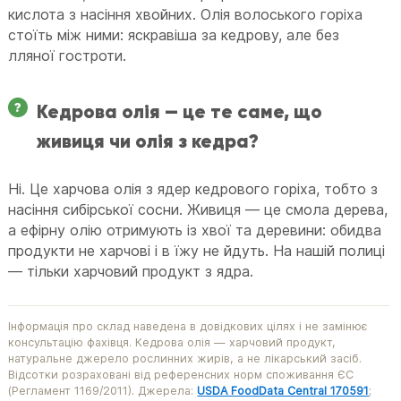
кислота з насіння хвойних. Олія волоського горіха
стоїть між ними: яскравіша за кедрову, але без
лляної гостроти.
Кедрова олія — це те саме, що
живиця чи олія з кедра?
Ні. Це харчова олія з ядер кедрового горіха, тобто з
насіння сибірської сосни. Живиця — це смола дерева,
а ефірну олію отримують із хвої та деревини: обидва
продукти не харчові і в їжу не йдуть. На нашій полиці
— тільки харчовий продукт з ядра.
Інформація про склад наведена в довідкових цілях і не замінює
консультацію фахівця. Кедрова олія — харчовий продукт,
натуральне джерело рослинних жирів, а не лікарський засіб.
Відсотки розраховані від референсних норм споживання ЄС
(Регламент 1169/2011). Джерела:
USDA FoodData Central 170591
;