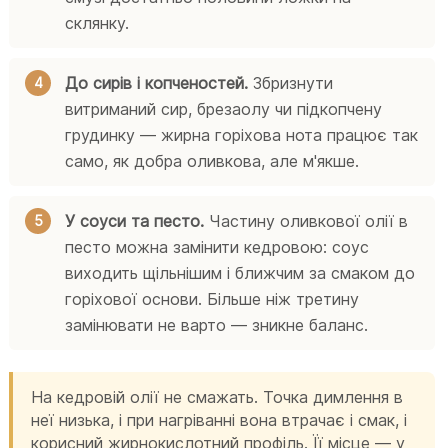
склянку.
До сирів і копченостей.
Збризнути
витриманий сир, брезаолу чи підкопчену
грудинку — жирна горіхова нота працює так
само, як добра оливкова, але м'якше.
У соуси та песто.
Частину оливкової олії в
песто можна замінити кедровою: соус
виходить щільнішим і ближчим за смаком до
горіхової основи. Більше ніж третину
замінювати не варто — зникне баланс.
На кедровій олії не смажать. Точка димлення в
неї низька, і при нагріванні вона втрачає і смак, і
корисний жирнокислотний профіль. Її місце — у