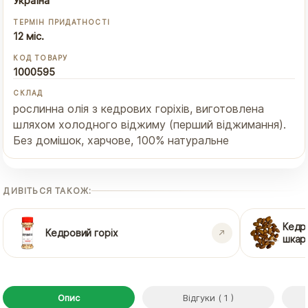
Україна
ТЕРМІН ПРИДАТНОСТІ
12 міс.
КОД ТОВАРУ
1000595
СКЛАД
рослинна олія з кедрових горіхів, виготовлена
шляхом холодного віджиму (перший віджимання).
Без домішок, харчове, 100% натуральне
ДИВІТЬСЯ ТАКОЖ:
Кедр
Кедровий горіх
шкар
Опис
Відгуки ( 1 )