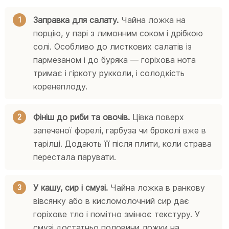
Заправка для салату.
Чайна ложка на
порцію, у парі з лимонним соком і дрібкою
солі. Особливо до листкових салатів із
пармезаном і до буряка — горіхова нота
тримає і гіркоту рукколи, і солодкість
коренеплоду.
Фініш до риби та овочів.
Цівка поверх
запеченої форелі, гарбуза чи броколі вже в
тарілці. Додають її після плити, коли страва
перестала парувати.
У кашу, сир і смузі.
Чайна ложка в ранкову
вівсянку або в кисломолочний сир дає
горіхове тло і помітно змінює текстуру. У
смузі достатньо половини ложки на