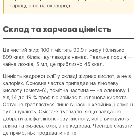
тарілці, а не на сковороді.
Склад та харчова цінність
Це чистий жир: 100 г містять 99,9 г жиру і близько
899 ккал, білків і вуглеводів немає. Реальна порція —
чайна ложка, 5 мл, це приблизно 45 ккал.
Цінність кедрової олії у складі жирних кислот, а не в
калоріях. Основна частка припадає на лінолеву
кислоту (омега-6), помітна частина — на олеїнову, і
від 14 до 19 % профілю займає піноленова кислота.
Остання трапляється лише в насінні хвойних, і саме її
тут і шукають. Омега-3 тут мало: якщо завдання
добрати альфа-ліноленову кислоту, його вирішують
лляна та рижієва олія, а не кедрова. Чесніше сказати
це прямо, ніж продавати не те.