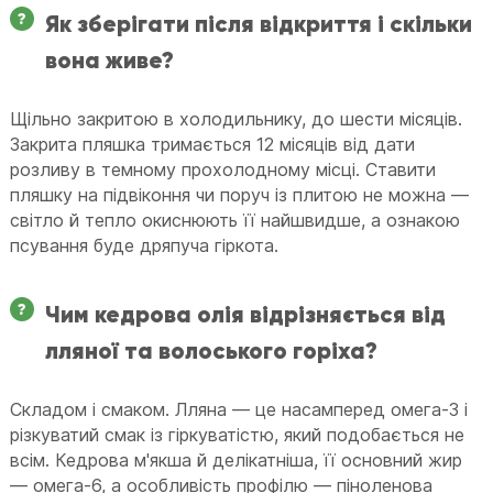
Як зберігати після відкриття і скільки
вона живе?
Щільно закритою в холодильнику, до шести місяців.
Закрита пляшка тримається 12 місяців від дати
розливу в темному прохолодному місці. Ставити
пляшку на підвіконня чи поруч із плитою не можна —
світло й тепло окиснюють її найшвидше, а ознакою
псування буде дряпуча гіркота.
Чим кедрова олія відрізняється від
лляної та волоського горіха?
Складом і смаком. Лляна — це насамперед омега-3 і
різкуватий смак із гіркуватістю, який подобається не
всім. Кедрова м'якша й делікатніша, її основний жир
— омега-6, а особливість профілю — піноленова