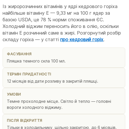
Із жиророзчинних вітамінів у ядрі кедрового горіха
найбільше вітаміну E — 9,33 мг на 100 г ядер за
базою USDA, це 78 % норми споживання ЄС.
Холодний віджим переносить його в олію, оскільки
вітамін E розчинний саме в жирі. Розгорнутий розбір
складу горіха — у статті
про кедровий горіх
.
ФАСУВАННЯ
Пляшка темного скла 100 мл.
ТЕРМІН ПРИДАТНОСТІ
12 місяців від дати розливу в закритій пляшці.
УМОВИ
Темне прохолодне місце. Світло й тепло — головні
вороги холодного віджиму.
ПІСЛЯ ВІДКРИТТЯ
Тільки в холодильнику, щільно закритою, до 6 місяців.