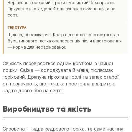
Вершково-горіховий, трохи смолистий, без гіркоти.
Гіркуватість у кедровій олії означає окиснення, а не
сорт.
ТЕКСТУРА
Щільна, обволікаюча. Колір від світло-золотистого до
бурштинового, легка опалесценція після відстоювання
— норма для нерафінованої.
Свіжість перевіряється одним ковтком із чайної
ложки. Свіжа — солодкувата й м'яка, післясмак
горіховий. Дряпуча гіркота в горлі та запах старої
олії означають, що пляшка простояла відкритою
надто довго або на світлі.
Виробництво та якість
Сировина — ядра кедрового горіха, те саме насіння