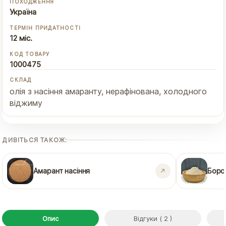
ПОХОДЖЕННЯ
Україна
ТЕРМІН ПРИДАТНОСТІ
12 міс.
КОД ТОВАРУ
1000475
СКЛАД
олія з насіння амаранту, нерафінована, холодного
віджиму
ДИВІТЬСЯ ТАКОЖ:
Амарант насіння
Боро
Опис
Відгуки ( 2 )