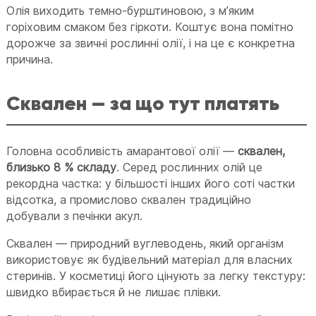
Олія виходить темно-бурштиновою, з мʼяким
горіховим смаком без гіркоти. Коштує вона помітно
дорожче за звичні рослинні олії, і на це є конкретна
причина.
Сквален — за що тут платять
Головна особливість амарантової олії —
сквален,
близько 8 % складу
. Серед рослинних олій це
рекордна частка: у більшості інших його соті частки
відсотка, а промислово сквален традиційно
добували з печінки акул.
Сквален — природний вуглеводень, який організм
використовує як будівельний матеріал для власних
стеринів. У косметиці його цінують за легку текстуру:
швидко вбирається й не лишає плівки.