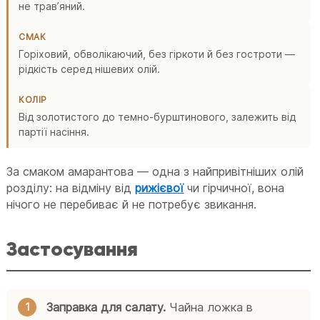
не травʼяний.
СМАК
Горіховий, обволікаючий, без гіркоти й без гостроти —
рідкість серед нішевих олій.
КОЛІР
Від золотистого до темно-бурштинового, залежить від
партії насіння.
За смаком амарантова — одна з найпривітніших олій
розділу: на відміну від
рижієвої
чи гірчичної, вона
нічого не перебиває й не потребує звикання.
Застосування
Заправка для салату.
Чайна ложка в