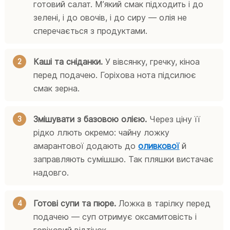
готовий салат. Мʼякий смак підходить і до
зелені, і до овочів, і до сиру — олія не
сперечається з продуктами.
Каші та сніданки.
У вівсянку, гречку, кіноа
перед подачею. Горіхова нота підсилює
смак зерна.
Змішувати з базовою олією.
Через ціну її
рідко ллють окремо: чайну ложку
амарантової додають до
оливкової
й
заправляють сумішшю. Так пляшки вистачає
надовго.
Готові супи та пюре.
Ложка в тарілку перед
подачею — суп отримує оксамитовість і
горіховий відтінок.