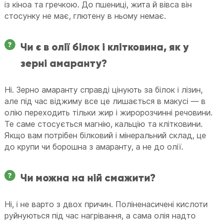
із кіноа та гречкою. До пшениці, жита й вівса він
стосунку не має, глютену в ньому немає.
Чи є в олії білок і клітковина, як у
зерні амаранту?
Ні. Зерно амаранту справді цінують за білок і лізин,
але під час віджиму все це лишається в макусі — в
олію переходить тільки жир і жиророзчинні речовини.
Те саме стосується магнію, кальцію та клітковини.
Якщо вам потрібен білковий і мінеральний склад, це
до крупи чи борошна з амаранту, а не до олії.
Чи можна на ній смажити?
Ні, і не варто з двох причин. Поліненасичені кислоти
руйнуються під час нагрівання, а сама олія надто