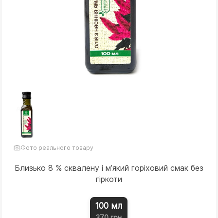
Фото реального товару
Близько 8 % сквалену і мʼякий горіховий смак без
гіркоти
100 мл
370 грн