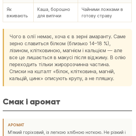
Як
Каша, борошно
Чайними ложками в
вживають
для випічки
готову страву
Чого в олії немає, хоча є в зерні амаранту. Саме
зерно славиться білком (близько 14–18 %),
лізином, клітковиною, магнієм і кальцієм — але
все це лишається в макусі після віджиму. В олію
переходить тільки жиророзчинна частина.
Списки на кшталт «білок, клітковина, магній,
кальцій, цинк» описують крупу, а не пляшку.
Смак і аромат
АРОМАТ
Мʼякий горіховий, із легкою хлібною ноткою. Не різкий і