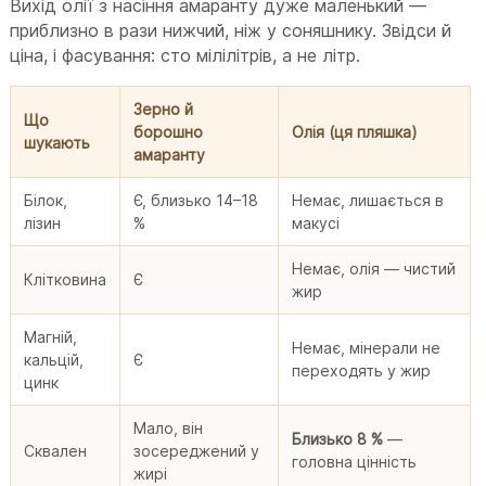
Вихід олії з насіння амаранту дуже маленький —
приблизно в рази нижчий, ніж у соняшнику. Звідси й
ціна, і фасування: сто мілілітрів, а не літр.
Зерно й
Що
борошно
Олія (ця пляшка)
шукають
амаранту
Білок,
Є, близько 14–18
Немає, лишається в
лізин
%
макусі
Немає, олія — чистий
Клітковина
Є
жир
Магній,
Немає, мінерали не
кальцій,
Є
переходять у жир
цинк
Мало, він
Близько 8 %
—
Сквален
зосереджений у
головна цінність
жирі