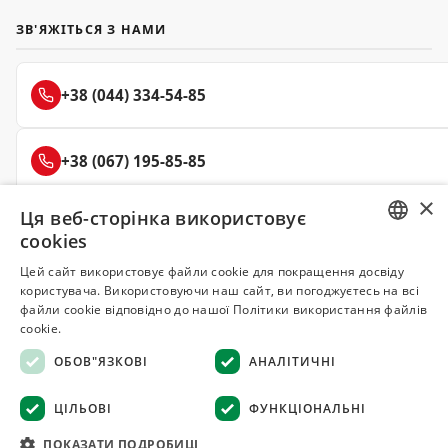
ЗВ'ЯЖІТЬСЯ З НАМИ
+38 (044) 334-54-85
+38 (067) 195-85-85
×
Ця веб-сторінка використовує
+38 (050) 145-85-45
cookies
RUSSIAN
Цей сайт використовує файли cookie для покращення досвіду
користувача. Використовуючи наш сайт, ви погоджуєтесь на всі
UKRAINIAN
файли cookie відповідно до нашої Політики використання файлів
Делюкс
cookie.
СПЕЦІЇ ТА ПРЯНОЩІ
ОБОВ"ЯЗКОВІ
АНАЛІТИЧНІ
© 2008–2026 Магазин спецій та прянощів Делюкс, Київ
ЦІЛЬОВІ
ФУНКЦІОНАЛЬНІ
Всі матеріали на сайті захищені авторським правом
ПОКАЗАТИ ПОДРОБИЦІ