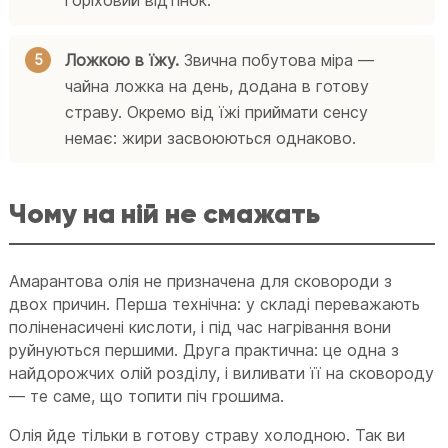
Ложкою в їжу.
Звична побутова міра —
чайна ложка на день, додана в готову
страву. Окремо від їжі приймати сенсу
немає: жири засвоюються однаково.
Чому на ній не смажать
Амарантова олія не призначена для сковороди з
двох причин. Перша технічна: у складі переважають
поліненасичені кислоти, і під час нагрівання вони
руйнуються першими. Друга практична: це одна з
найдорожчих олій розділу, і виливати її на сковороду
— те саме, що топити піч грошима.
Олія йде тільки в готову страву холодною. Так ви