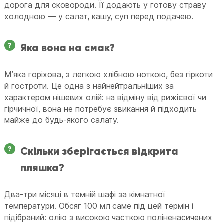
дорога для сковороди. Її додають у готову страву
холодною — у салат, кашу, суп перед подачею.
Яка вона на смак?
Мʼяка горіхова, з легкою хлібною ноткою, без гіркоти
й гостроти. Це одна з найнейтральніших за
характером нішевих олій: на відміну від рижієвої чи
гірчичної, вона не потребує звикання й підходить
майже до будь-якого салату.
Скільки зберігається відкрита
пляшка?
Два-три місяці в темній шафі за кімнатної
температури. Обсяг 100 мл саме під цей термін і
підібраний: олію з високою часткою поліненасичених