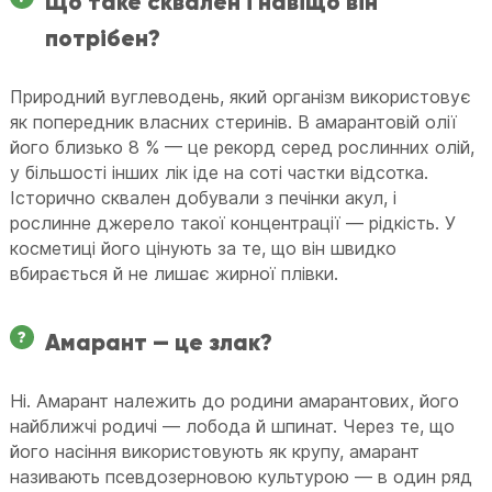
Що таке сквален і навіщо він
потрібен?
Природний вуглеводень, який організм використовує
як попередник власних стеринів. В амарантовій олії
його близько 8 % — це рекорд серед рослинних олій,
у більшості інших лік іде на соті частки відсотка.
Історично сквален добували з печінки акул, і
рослинне джерело такої концентрації — рідкість. У
косметиці його цінують за те, що він швидко
вбирається й не лишає жирної плівки.
Амарант — це злак?
Ні. Амарант належить до родини амарантових, його
найближчі родичі — лобода й шпинат. Через те, що
його насіння використовують як крупу, амарант
називають псевдозерновою культурою — в один ряд