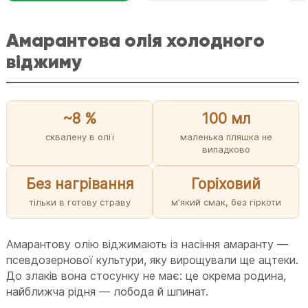
Амарантова олія холодного
віджиму
~8 %
100 мл
сквалену в олії
маленька пляшка не
випадково
Без нагрівання
Горіховий
тільки в готову страву
мʼякий смак, без гіркоти
Амарантову олію віджимають із насіння амаранту —
псевдозернової культури, яку вирощували ще ацтеки.
До злаків вона стосунку не має: це окрема родина,
найближча рідня — лобода й шпинат.