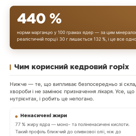
440 %
норми марганцю у 100 грамах ядер — за цим мінералом
реалістичній порції 30 г лишається 132 %, і це все од
Чим корисний кедровий горіх
Нижче — те, що випливає безпосередньо зі складу
хвороби і не замінює призначення лікаря. Усе, що
нутрієнтах, і робить це непогано.
Ненасичені жири
77 % жиру ядра — моно- та поліненасичені кислоти.
Такий профіль ближчий до оливкової олії, ніж до