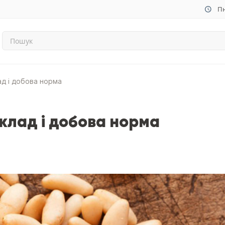
Пн
ад і добова норма
склад і добова норма