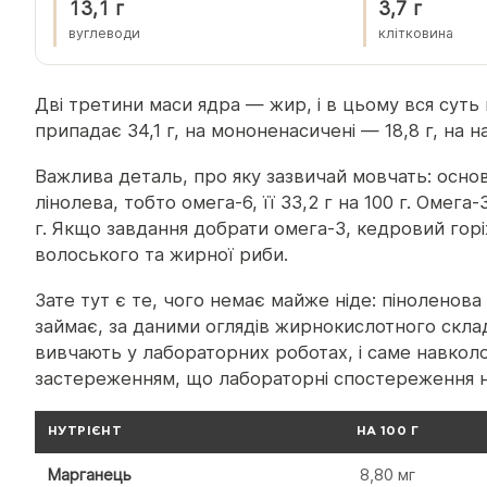
13,1 г
3,7 г
вуглеводи
клітковина
Дві третини маси ядра — жир, і в цьому вся суть 
припадає 34,1 г, на мононенасичені — 18,8 г, на н
Важлива деталь, про яку зазвичай мовчать: осно
лінолева, тобто омега-6, її 33,2 г на 100 г. Омега
г. Якщо завдання добрати омега-3, кедровий горіх
волоського та жирної риби.
Зате тут є те, чого немає майже ніде: піноленова
займає, за даними оглядів жирнокислотного складу
вивчають у лабораторних роботах, і саме навколо
застереженням, що лабораторні спостереження 
НУТРІЄНТ
НА 100 Г
Марганець
8,80 мг