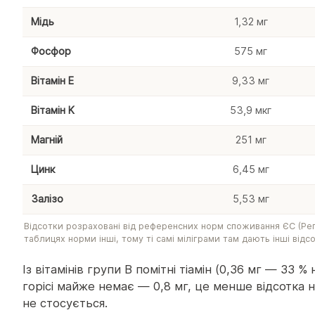
Мідь
1,32 мг
Фосфор
575 мг
Вітамін E
9,33 мг
Вітамін K
53,9 мкг
Магній
251 мг
Цинк
6,45 мг
Залізо
5,53 мг
Відсотки розраховані від референсних норм споживання ЄС (Регл
таблицях норми інші, тому ті самі міліграми там дають інші відс
Із вітамінів групи B помітні тіамін (0,36 мг — 33 %
горісі майже немає — 0,8 мг, це менше відсотка 
не стосується.