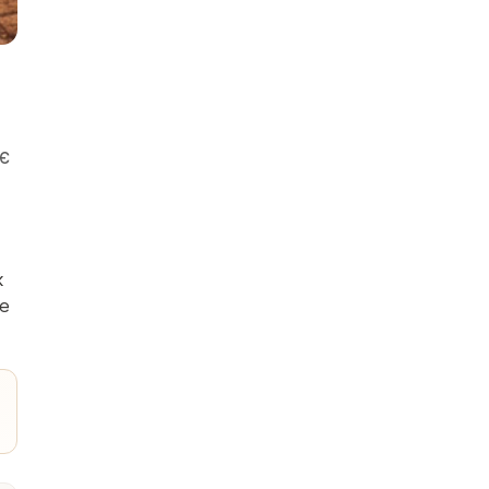
 є
к
не