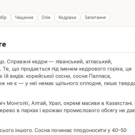
ибір
Чищення
Олія
Кедрівка
Запитання
те
едр. Справжні кедри — ліванський, атласький,
і. Те, що продається під іменем кедрового горіха, це
них їй видів: корейської сосни, сосни Палласа,
теж не є — у неї немає щільного оплодня, лише тверд
ніч Монголії, Алтай, Урал, окремі масиви в Казахстані.
дерево в парках і врожаю промислового обсягу не да
 всього іншого. Сосна починає плодоносити у 40–50