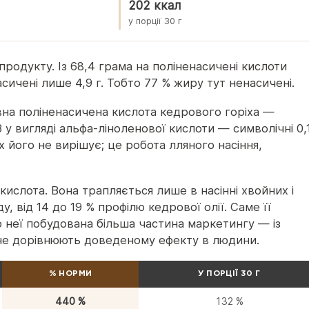
202 ккал
у порції 30 г
продукту. Із 68,4 грама на поліненасичені кислоти
асичені лише 4,9 г. Тобто 77 % жиру тут ненасичені.
вна поліненасичена кислота кедрового горіха —
-3 у вигляді альфа-ліноленової кислоти — символічні 0,
 його не вирішує; це робота лляного насіння,
 кислота. Вона трапляється лише в насінні хвойних і
, від 14 до 19 % профілю кедрової олії. Саме її
 неї побудована більша частина маркетингу — із
не дорівнюють доведеному ефекту в людини.
% НОРМИ
У ПОРЦІЇ 30 Г
440 %
132 %