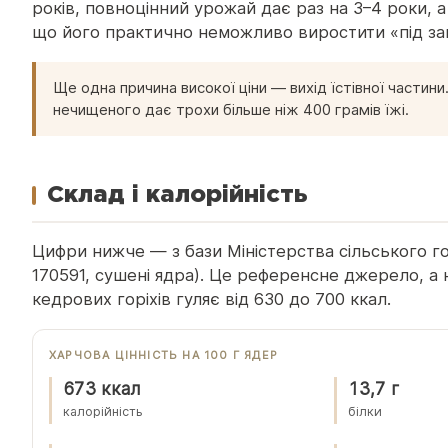
років, повноцінний урожай дає раз на 3–4 роки, а ш
що його практично неможливо виростити «під за
Ще одна причина високої ціни — вихід їстівної частин
нечищеного дає трохи більше ніж 400 грамів їжі.
Склад і калорійність
Цифри нижче — з бази Міністерства сільського г
170591, сушені ядра). Це референсне джерело, а н
кедрових горіхів гуляє від 630 до 700 ккал.
ХАРЧОВА ЦІННІСТЬ НА 100 Г ЯДЕР
673 ккал
13,7 г
калорійність
білки