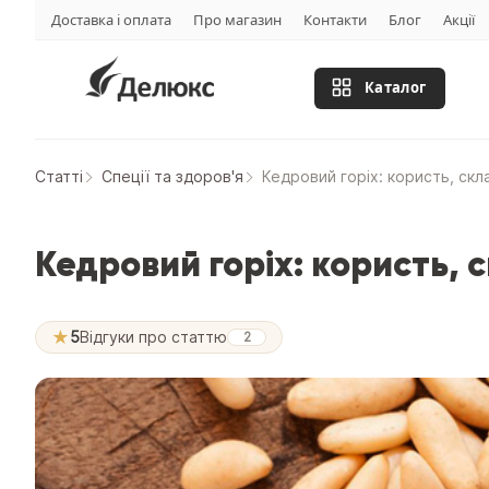
Доставка і оплата
Про магазин
Контакти
Блог
Акції
Каталог
Статтi
Спеції та здоров'я
Кедровий горіх: користь, скл
Кедровий горіх: користь, 
★
5
Відгуки про статтю
2