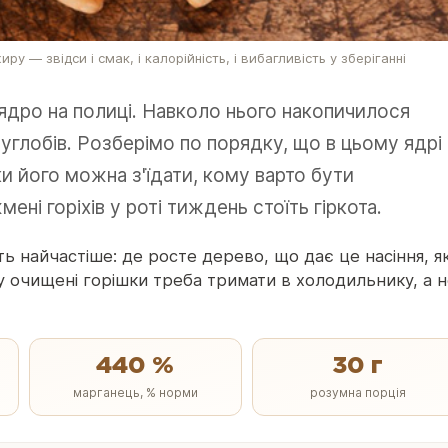
у — звідси і смак, і калорійність, і вибагливість у зберіганні
ядро на полиці. Навколо нього накопичилося
суглобів. Розберімо по порядку, що в цьому ядрі
и його можна з'їдати, кому варто бути
ні горіхів у роті тиждень стоїть гіркота.
ять найчастіше: де росте дерево, що дає це насіння, я
у очищені горішки треба тримати в холодильнику, а 
440 %
30 г
марганець, % норми
розумна порція