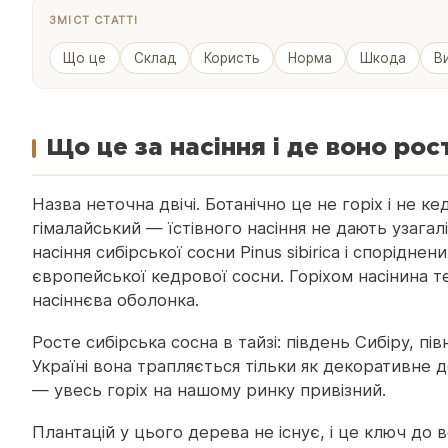
ЗМІСТ СТАТТІ
Що це
Склад
Користь
Норма
Шкода
В
Що це за насіння і де воно рос
Назва неточна двічі. Ботанічно це не горіх і не к
гімалайський — їстівного насіння не дають узагал
насіння сибірської сосни Pinus sibirica і спорідне
європейської кедрової сосни. Горіхом насінина 
насіннєва оболонка.
Росте сибірська сосна в тайзі: південь Сибіру, пів
Україні вона трапляється тільки як декоративне 
— увесь горіх на нашому ринку привізний.
Плантацій у цього дерева не існує, і це ключ до