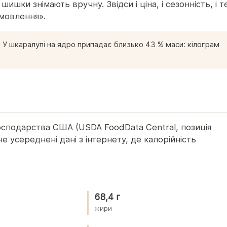
ишки знімають вручну. Звідси і ціна, і сезонність, і т
мовлення».
и. У шкаралупі на ядро припадає близько 43 % маси: кілограм
осподарства США (USDA FoodData Central, позиція
е усереднені дані з інтернету, де калорійність
68,4 г
жири