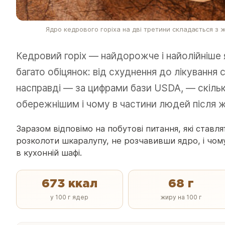
Ядро кедрового горіха на дві третини складається з жир
Кедровий горіх — найдорожче і найолійніше 
багато обіцянок: від схуднення до лікування 
насправді — за цифрами бази USDA, — скільк
обережнішим і чому в частини людей після жме
Заразом відповімо на побутові питання, які ставл
розколоти шкаралупу, не розчавивши ядро, і чом
в кухонній шафі.
673 ккал
68 г
у 100 г ядер
жиру на 100 г