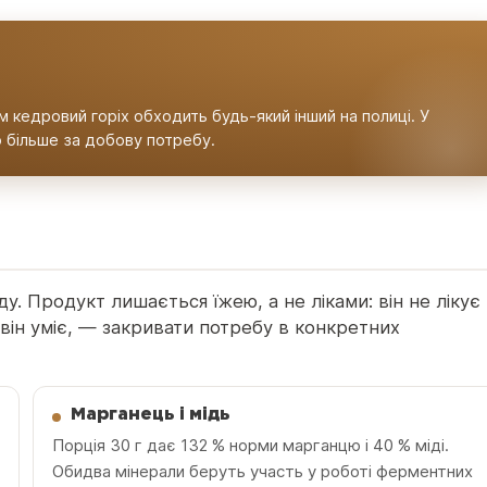
 кедровий горіх обходить будь-який інший на полиці. У
но більше за добову потребу.
. Продукт лишається їжею, а не ліками: він не лікує
 він уміє, — закривати потребу в конкретних
Марганець і мідь
Порція 30 г дає 132 % норми марганцю і 40 % міді.
Обидва мінерали беруть участь у роботі ферментних