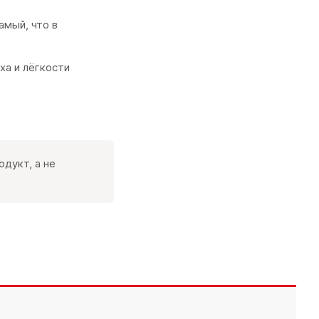
амый, что в
ха и лёгкости
дукт, а не