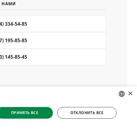
С НАМИ
4) 334-54-85
7) 195-85-85
0) 145-85-45
×
© 2008–2026 Магазин специй и пряностей Делюкс, Киев
RUSSIAN
Все материалы на сайте защищены авторским правом
ПРИНЯТЬ ВСЕ
ОТКЛОНИТЬ ВСЕ
UKRAINIAN
етственности