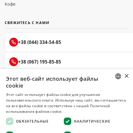
Кофе
СВЯЖИТЕСЬ С НАМИ
+38 (044) 334-54-85
+38 (067) 195-85-85
×
Этот веб-сайт использует файлы
+38 (050) 145-85-45
cookie
RUSSIAN
Этот сайт использует файлы cookie для улучшения
пользовательского опыта. Используя наш сайт, вы соглашаетесь
UKRAINIAN
на все файлы cookie в соответствии с нашей Политикой
Делюкс
использования файлов cookie.
СПЕЦИИ И ПРЯНОСТИ
ОБЯЗАТЕЛЬНЫЕ
АНАЛИТИЧЕСКИЕ
© 2008–2026 Магазин специй и пряностей Делюкс, Киев