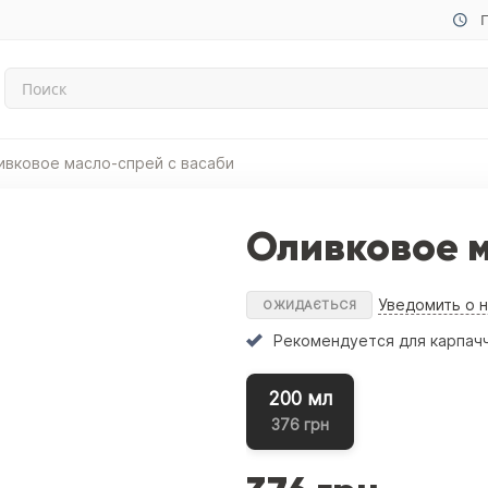
П
ивковое масло-спрей с васаби
Оливковое м
Уведомить о 
ОЖИДАЄТЬСЯ
Рекомендуется для карпачч
200 мл
376 грн