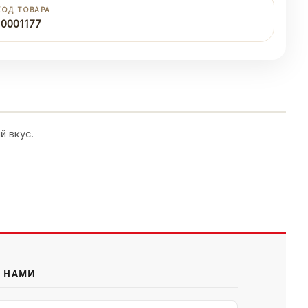
КОД ТОВАРА
10001177
й вкус.
С НАМИ