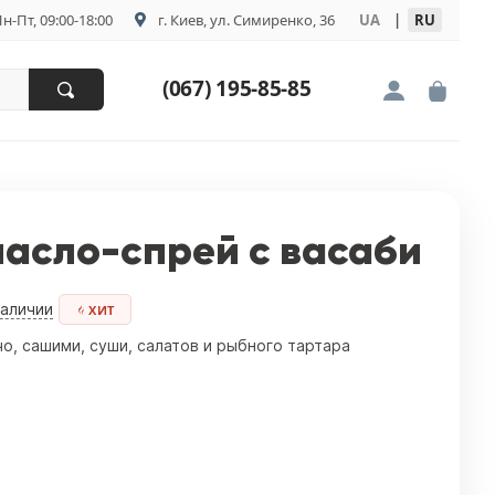
н-Пт, 09:00-18:00
г. Киев, ул. Симиренко, 36
UA
|
RU
(067) 195-85-85
асло-спрей с васаби
наличии
ХИТ
о, сашими, суши, салатов и рыбного тартара