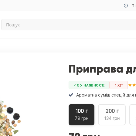
Пн
Приправа д
Є У НАЯВНОСТІ
ХIТ
Ароматна суміш спецій для к
100 г
200 г
79 грн
134 грн