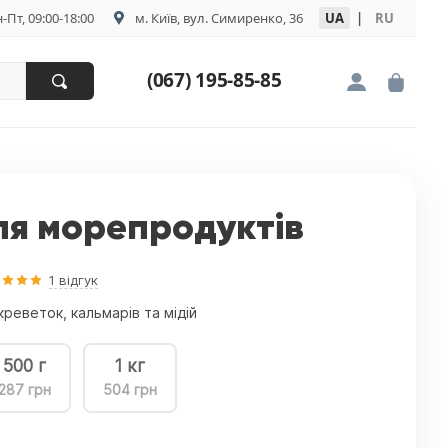
-Пт, 09:00-18:00
м. Київ, вул. Симиренко, 36
UA
|
RU
(067) 195-85-85
ля морепродуктів
1 відгук
реветок, кальмарів та мідій
500 г
1 кг
287 грн
504 грн