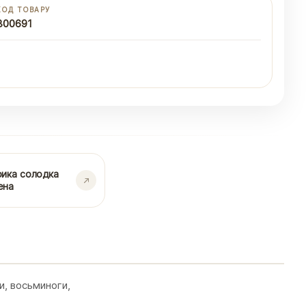
КОД ТОВАРУ
300691
рика солодка
ена
и, восьминоги,