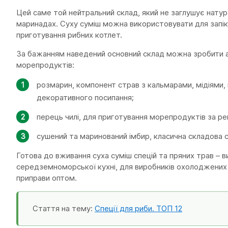
Цей саме той нейтральний склад, який не заглушує натура
маринадах. Суху суміш можна використовувати для запіка
приготування рибних котлет.
За бажанням наведений основний склад можна зробити ав
морепродуктів:
розмарин, компонент страв з кальмарами, мідіями,
декоративного посипання;
перець чилі, для приготування морепродуктів за рец
сушений та маринований імбир, класична складова с
Готова до вживання суха суміш спецій та пряних трав – ви
середземноморської кухні, для виробників охолоджених 
приправи оптом.
Стаття на тему:
Спеції для риби. ТОП 12