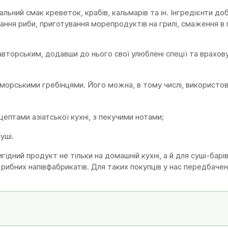
льний смак креветок, крабів, кальмарів та ін. Інгредієнти д
ння риби, приготування морепродуктів на грилі, смаження в п
торським, додавши до нього свої улюблені спеції та врахов
 морськими гребінцями. Його можна, в тому числі, використо
ептами азіатської кухні, з пекучими нотами;
уші.
гідний продукт не тільки на домашній кухні, а й для суші-барі
рибних напівфабрикатів. Для таких покупців у нас передбаче