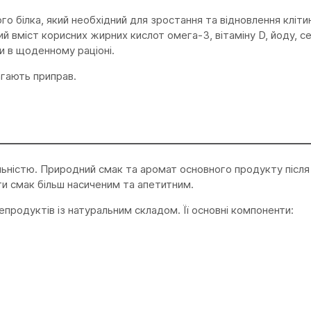
 білка, який необхідний для зростання та відновлення клітин
кий вміст корисних жирних кислот омега-3, вітаміну D, йоду, с
и в щоденному раціоні.
агають приправ.
льністю. Природний смак та аромат основного продукту після
и смак більш насиченим та апетитним.
продуктів із натуральним складом. Її основні компоненти: