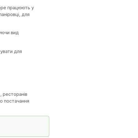
обре працюють у
аніровці, для
уючи вид
вувати для
в, ресторанів
но постачання