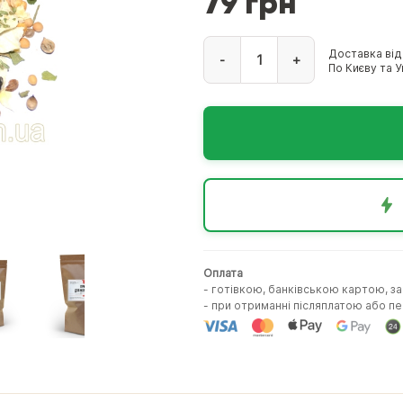
79 грн
Доставка від
-
+
По Києву та Ук
Оплата
- готівкою, банківською картою, з
- при отриманні післяплатою або 