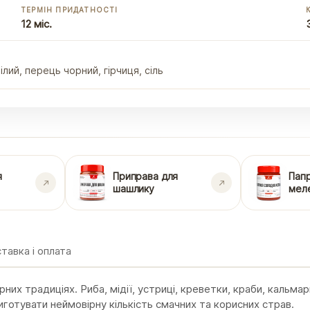
ТЕРМІН ПРИДАТНОСТІ
12 міс.
лий, перець чорний, гірчиця, сіль
я
Приправа для
Пап
шашлику
мел
тавка і оплата
них традиціях. Риба, мідії, устриці, креветки, краби, кальмар
иготувати неймовірну кількість смачних та корисних страв.