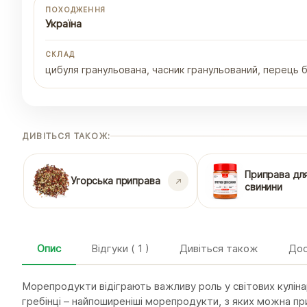
ПОХОДЖЕННЯ
Україна
СКЛАД
цибуля гранульована, часник гранульований, перець бі
ДИВІТЬСЯ ТАКОЖ:
Приправа дл
Угорська приправа
свинини
Опис
Відгуки ( 1 )
Дивіться також
Дос
Морепродукти відіграють важливу роль у світових кулінар
гребінці – найпоширеніші морепродукти, з яких можна пр