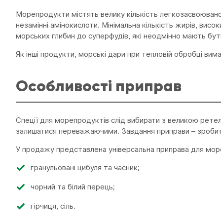
Морепродукти містять велику кількість легкозасвоюваного
незамінні амінокислоти. Мінімальна кількість жирів, висо
морських глибин до суперфудів, які неодмінно мають бут
Як інші продукти, морські дари при тепловій обробці вим
Особливості приправ
Спеції для морепродуктів слід вибирати з великою рете
залишатися переважаючими. Завдання приправи – зробит
У продажу представлена ​​універсальна приправа для море
гранульовані цибуля та часник;
чорний та білий перець;
гірчиця, сіль.