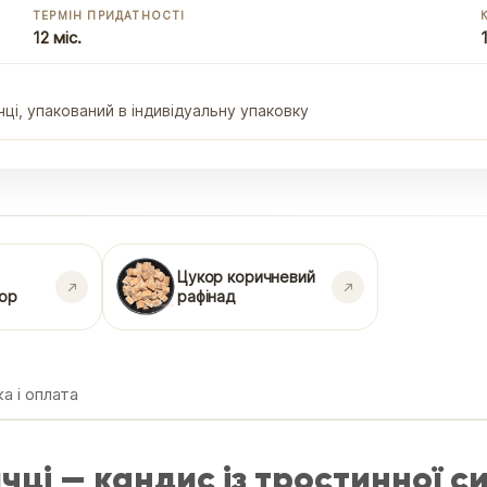
ТЕРМІН ПРИДАТНОСТІ
12 міс.
ці, упакований в індивідуальну упаковку
Цукор коричневий
кор
рафінад
а і оплата
ці — кандис із тростинної с