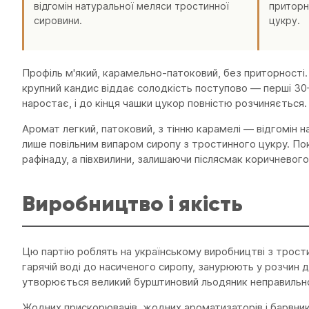
відгомін натуральної меляси тростинної
приторн
сировини.
цукру.
Профіль м'який, карамельно-патоковий, без приторності. 
крупний кандис віддає солодкість поступово — перші 30
наростає, і до кінця чашки цукор повністю розчиняється.
Аромат легкий, патоковий, з тінню карамелі — відгомін 
лише повільним випаром сиропу з тростинного цукру. Пок
рафінаду, а півхвилини, залишаючи післясмак коричневого
Виробництво і якість
Цю партію роблять на українському виробництві з трост
гарячій воді до насиченого сиропу, занурюють у розчин де
утворюється великий бурштиновий льодяник неправильної
Жодних прискорювачів, жодних ароматизаторів і барвникі