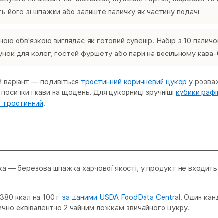
ть його зі шпажки або залиште паличку як частину подачі.
ою обв'язкою виглядає як готовий сувенір. Набір з 10 палич
нок для колег, гостей фуршету або пари на весільному кава-б
й варіант — подивіться
тростинний коричневий цукор
у розваж
, посипки і кави на щодень. Для цукорниці зручніші
кубики рафі
 тростинний
.
чка — березова шпажка харчової якості, у продукт не входит
380 ккал на 100 г
за даними USDA FoodData Central
. Один ка
ично еквівалентно 2 чайним ложкам звичайного цукру.