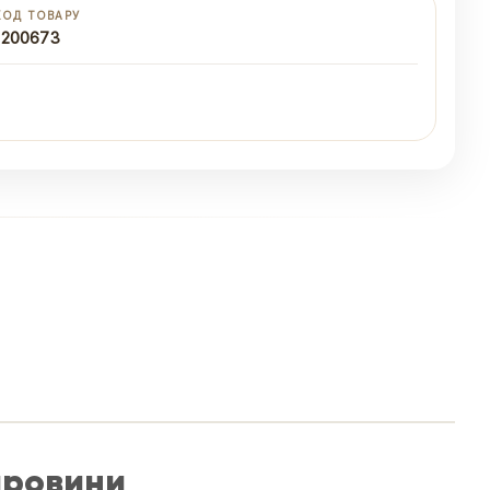
КОД ТОВАРУ
1200673
ировини