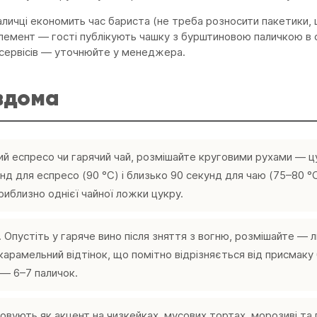
аличці економить час бариста (не треба розносити пакетики,
 елемент — гості публікують чашку з бурштиновою паличкою 
г-сервісів — уточнюйте у менеджера.
 вдома
ий еспресо чи гарячий чай, розмішайте круговими рухами — ц
д для еспресо (90 °C) і близько 90 секунд для чаю (75–80 °
иблизно однієї чайної ложки цукру.
 Опустіть у гаряче вино після зняття з вогню, розмішайте — 
карамельний відтінок, що помітно відрізняється від присмаку 
 — 6–7 паличок.
вують як акцент на чизкейках, мусових тортах, морозиві та 