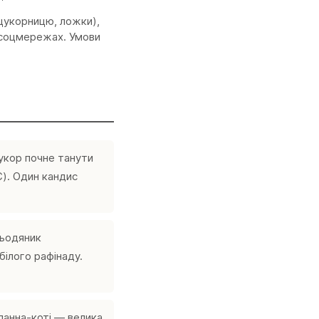
 цукорницю, ложки),
в соцмережах. Умови
укор почне танути
C). Один кандис
льодяник
білого рафінаду.
панна-коті — велика