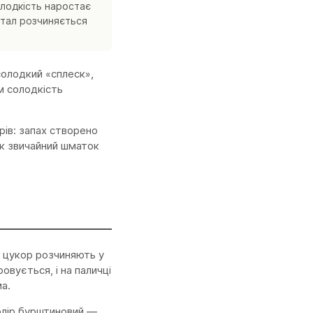
олодкість наростає
стал розчиняється
солодкий «сплеск»,
м солодкість
рів: запах створено
як звичайний шматок
й цукор розчиняють у
овується, і на паличці
а.
Колір бурштиновий —