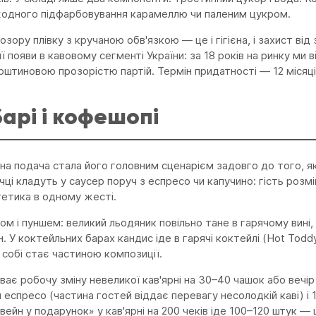
жодного підфарбовування карамеллю чи паленим цукром.
ору плівку з кручаною обв'язкою — це і гігієна, і захист від 
появи в кавовому сегменті України: за 18 років на ринку ми в
рштиновою прозорістю партій. Термін придатності — 12 місяці
барі і кофешопі
а подача стала його головним сценарієм задовго до того, як
ичці кладуть у саусер поруч з еспресо чи капучино: гість розмі
тетика в одному жесті.
ом і пуншем: великий льодяник повільно тане в гарячому вині,
У коктейльних барах кандис іде в гарячі коктейлі (Hot Toddy, I
 собі стає частиною композиції.
риває робочу зміну невеликої кав'ярні на 30–40 чашок або вечір
еспресо (частина гостей віддає перевагу несолодкій каві) і 1
вейн у подарунок» у кав'ярні на 200 чеків іде 100–120 штук — 