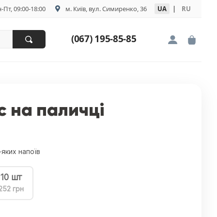
-Пт, 09:00-18:00
м. Київ, вул. Симиренко, 36
UA
|
RU
(067) 195-85-85
с на паличці
-яких напоїв
10 шт
252 грн