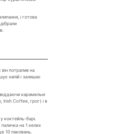
злипання, і готова
ідібрали
в.
 він потрапив на
шує напій і залишає
 віддаючи карамельні
rish Coffee, грог) і в
 у коктейль-барі.
 паличка на 1 келих
це 10 паковань.