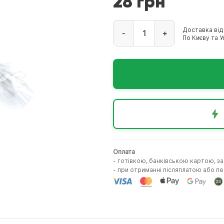
28 грн
Доставка від
-
+
По Києву та Ук
Оплата
- готівкою, банківською картою, з
- при отриманні післяплатою або 