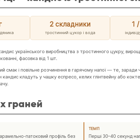
г
2 складники
1 
одяника
тростинний цукор і вода
індиві
кандис українського виробництва з тростинного цукру, вирощ
ованні, фасовка від 1 шт.
ий смак і повільне розчинення в гарячому напої — те, заради
н кандис кладуть у чашку еспресо, келих глінтвейну або кокте
ачу.
х граней
ТЕМП
карамельно-патоковий профіль без
Перші 30–40 секунд на