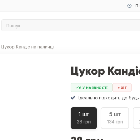
Пн
Цукор Кандіс на паличці
Цукор Канді
Є У НАЯВНОСТІ
ХIТ
Ідеально підходить до будь
1 шт
5 шт
28 грн
134 грн