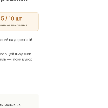
/ 5 / 10 шт
дуальне паковання
ений на дерев'яній
 чого цей льодяник
йль — і поки цукор
пій майже не