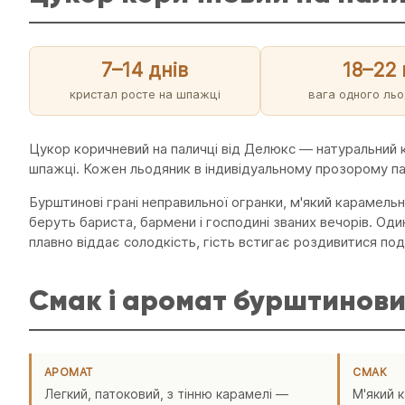
7–14 днів
18–22 
кристал росте на шпажці
вага одного ль
Цукор коричневий на паличці від Делюкс — натуральний 
шпажці. Кожен льодяник в індивідуальному прозорому пак
Бурштинові грані неправильної огранки, м'який карамельн
беруть бариста, бармени і господині званих вечорів. Оди
плавно віддає солодкість, гість встигає роздивитися под
Смак і аромат бурштинови
АРОМАТ
СМАК
Легкий, патоковий, з тінню карамелі —
М'який 