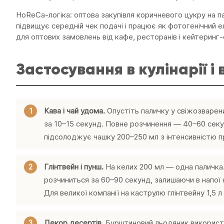
HoReCa-логіка: оптова закупівля коричневого цукру на п
підвищує середній чек подачі і працює як фотогенічний
для оптових замовлень від кафе, ресторанів і кейтерин
Застосування в кулінарії і
Кава і чай удома.
Опустіть паличку у свіжозварен
за 10–15 секунд. Повне розчинення — 40–60 секун
підсолоджує чашку 200–250 мл з інтенсивністю пр
Глінтвейн і пунш.
На келих 200 мл — одна паличка.
розчиниться за 60–90 секунд, залишаючи в напої 
Для великої компанії на каструлю глінтвейну 1,5 л
Декор десертів.
Бурштиновий льодяник використо