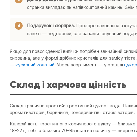
огранка виглядає як напівкоштовний камінь. Знімі
Подарунок і сюрприз.
Прозоре паковання з кручан
пакеті — недорогий, але запам'ятовуваний подару
Якщо для повсякденної випічки потрібен звичайний сипки
сировина, але у формі дрібних кристалів для замісу тіста
—
кусковий колотий
. Увесь асортимент — у розділі
цукор
Склад і харчова цінність
Склад гранично простий: тростинний цукор і вода. Пали
ароматизаторів, барвників, консервантів і стабілізаторів.
Калорійність тростинного коричневого цукру — близько 
18–22 г, тобто близько 70–85 ккал на паличку — енергет