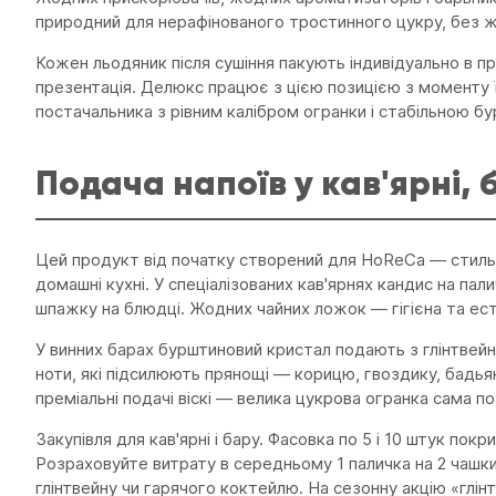
природний для нерафінованого тростинного цукру, без 
Кожен льодяник після сушіння пакують індивідуально в проз
презентація. Делюкс працює з цією позицією з моменту її 
постачальника з рівним калібром огранки і стабільною бу
Подача напоїв у кав'ярні, 
Цей продукт від початку створений для HoReCa — стильн
домашні кухні. У спеціалізованих кав'ярнях кандис на пал
шпажку на блюдці. Жодних чайних ложок — гігієна та ес
У винних барах бурштиновий кристал подають з глінтвейн
ноти, які підсилюють прянощі — корицю, гвоздику, бадьян. 
преміальні подачі віскі — велика цукрова огранка сама по
Закупівля для кав'ярні і бару. Фасовка по 5 і 10 штук пок
Розраховуйте витрату в середньому 1 паличка на 2 чашки 
глінтвейну чи гарячого коктейлю. На сезонну акцію «глінт