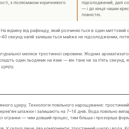
ості, з післясмаком коричневого
підсолоджений, далі с
— і до кінця чашки кри
повністю.
На відміну від рафінаду, який розчиняється в один миттєвий 
–40 секунд напій залишається майже не підсолодженим, поті
натуральної меляси тростинної сировини. Жодних ароматизато
ладіть один льодяник на язик — він тане не за п'ять секунд, 
 цукру.
инного цукру. Технологія повільного нарощування: тростинни
рев'яні шпажки і залишають на 7–14 днів. Вода повільно випар
 огранки — чим довший процес, тим більша і прозоріша форм
в. У складі лише два компоненти: тростинний цукор і вода. 