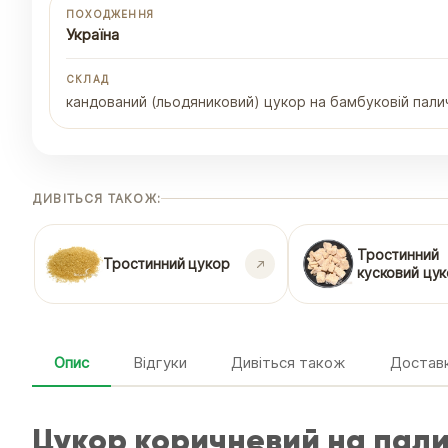
ПОХОДЖЕННЯ
Україна
СКЛАД
кандований (льодяниковий) цукор на бамбуковій палич
ДИВІТЬСЯ ТАКОЖ:
Тростинний
Тростинний цукор
кусковий цу
Опис
Відгуки
Дивіться також
Доставк
Цукор коричневий на палич