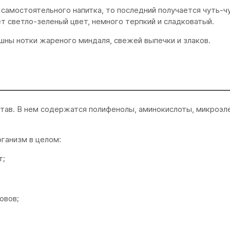
я самостоятельного напитка, то последний получается чуть-
ет светло-зеленый цвет, немного терпкий и сладковатый.
ышны нотки жареного миндаля, свежей выпечки и злаков.
ав. В нем содержатся полифенолы, аминокислоты, микроэле
ганизм в целом:
т;
овов;