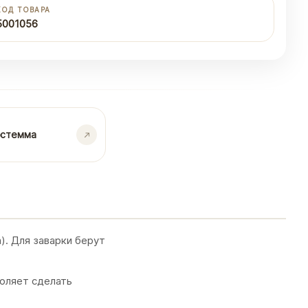
КОД ТОВАРА
5001056
остемма
). Для заварки берут
воляет сделать