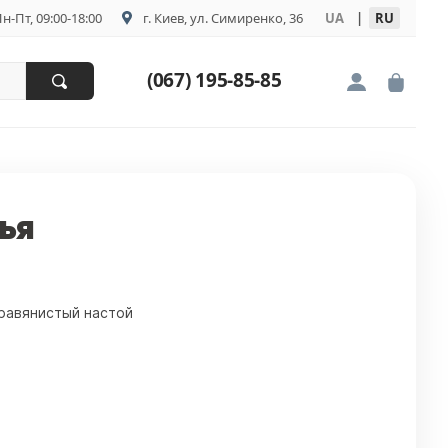
н-Пт, 09:00-18:00
г. Киев, ул. Симиренко, 36
UA
|
RU
(067) 195-85-85
ья
равянистый настой