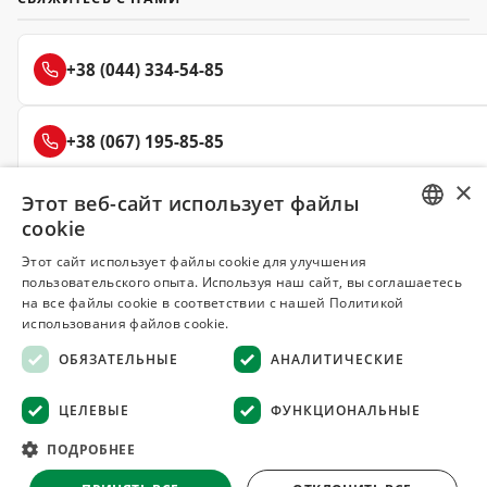
+38 (044) 334-54-85
+38 (067) 195-85-85
×
Этот веб-сайт использует файлы
+38 (050) 145-85-45
cookie
RUSSIAN
Этот сайт использует файлы cookie для улучшения
пользовательского опыта. Используя наш сайт, вы соглашаетесь
UKRAINIAN
на все файлы cookie в соответствии с нашей Политикой
Делюкс
использования файлов cookie.
СПЕЦИИ И ПРЯНОСТИ
ОБЯЗАТЕЛЬНЫЕ
АНАЛИТИЧЕСКИЕ
© 2008–2026 Магазин специй и пряностей Делюкс, Киев
ЦЕЛЕВЫЕ
ФУНКЦИОНАЛЬНЫЕ
Все материалы на сайте защищены авторским правом
ПОДРОБНЕЕ
Оферта
·
Возврат товара
·
Гарантия качества
·