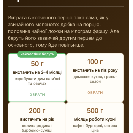
Витрата в копченого перцю така сама, як у
звичайного меленого: дрібка на порцію,
половина чайної ложки на кілограм фаршу. Але
беруть його зазвичай другим перцем до
основного, тому йде повільніше.
найчастіше беруть
100 г
50 г
вистачить на пів року
вистачить на 3–4 місяці
домашня кухня, гриль-
спробувати дим на м'ясі
сезон
та овочах
ОБРАТИ
ОБРАТИ
200 г
500 г
вистачить на рік
місяць роботи кухні
велика родина і
кафе і бургерні, оптова
барбекю-суміші
ціна