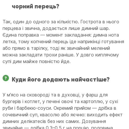
чорний перець?
Так, один до одного за кількістю. Гострота в нього
перцева і звична, додається лише димний шар.
Єдина поправка — момент закладання: димна нота
летка, тому копчений перець іде наприкінці готування
або прямо в тарілку, тоді як звичайний мелений
можна закладати трохи раніше. У довго киплячому
супі дим майже повністю йде.
Куди його додають найчастіше?
У м'ясо на сковороді та в духовці, у фарш для
бургерів і котлет, у печені овочі та картоплю, у сухі
руби і барбекю-соуси. Окремий прийом — дрібка в
сочевичний суп, квасолю або яєчню: виходить ефект
димних делікатесів без них самих. Дозування
звичайне — дрібка 0,3–0,5 г на порцію, половина