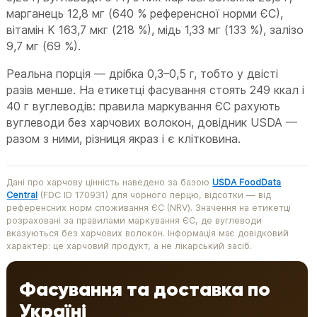
марганець 12,8 мг (640 % референсної норми ЄС),
вітамін K 163,7 мкг (218 %), мідь 1,33 мг (133 %), залізо
9,7 мг (69 %).
Реальна порція — дрібка 0,3–0,5 г, тобто у двісті
разів менше. На етикетці фасування стоять 249 ккал і
40 г вуглеводів: правила маркування ЄС рахують
вуглеводи без харчових волокон, довідник USDA —
разом з ними, різниця якраз і є клітковина.
Дані про харчову цінність наведено за базою
USDA FoodData
Central
(FDC ID 170931) для чорного перцю, відсотки — від
референсних норм споживання ЄС (NRV). Значення на етикетці
розраховані за правилами маркування ЄС, де вуглеводи
вказуються без харчових волокон. Інформація має довідковий
характер: це харчовий продукт, а не лікарський засіб.
Фасування та доставка по
Україні