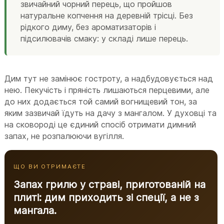
звичайний чорний перець, що пройшов
натуральне копчення на деревній трісці. Без
рідкого диму, без ароматизаторів і
підсилювачів смаку: у складі лише перець.
Дим тут не замінює гостроту, а надбудовується над
нею. Пекучість і пряність лишаються перцевими, але
до них додається той самий вогнищевий тон, за
яким зазвичай їдуть на дачу з мангалом. У духовці та
на сковороді це єдиний спосіб отримати димний
запах, не розпалюючи вугілля.
ЩО ВИ ОТРИМАЄТЕ
Запах грилю у страві, приготованій на
плиті: дим приходить зі спеції, а не з
мангала.