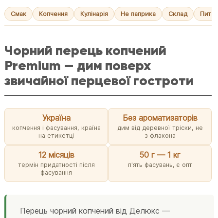
Смак
Копчення
Кулінарія
Не паприка
Склад
Питан
Чорний перець копчений
Premium — дим поверх
звичайної перцевої гостроти
Україна
Без ароматизаторів
копчення і фасування, країна
дим від деревної тріски, не
на етикетці
з флакона
12 місяців
50 г — 1 кг
термін придатності після
п'ять фасувань, є опт
фасування
Перець чорний копчений від Делюкс —