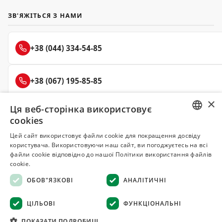
ЗВ'ЯЖІТЬСЯ З НАМИ
+38 (044) 334-54-85
+38 (067) 195-85-85
×
Ця веб-сторінка використовує
+38 (050) 145-85-45
cookies
RUSSIAN
Цей сайт використовує файли cookie для покращення досвіду
користувача. Використовуючи наш сайт, ви погоджуєтесь на всі
UKRAINIAN
файли cookie відповідно до нашої Політики використання файлів
Делюкс
cookie.
СПЕЦІЇ ТА ПРЯНОЩІ
ОБОВ"ЯЗКОВІ
АНАЛІТИЧНІ
© 2008–2026 Магазин спецій та прянощів Делюкс, Київ
ЦІЛЬОВІ
ФУНКЦІОНАЛЬНІ
Всі матеріали на сайті захищені авторським правом
ПОКАЗАТИ ПОДРОБИЦІ