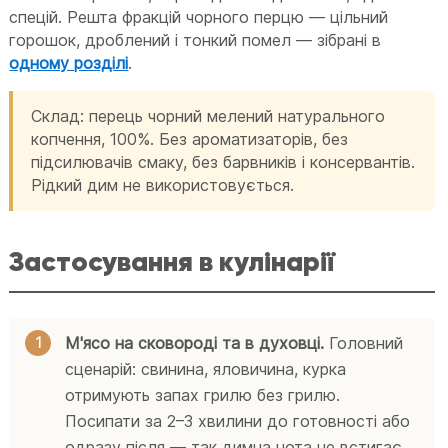
спецій. Решта фракцій чорного перцю — цільний
горошок, дроблений і тонкий помел — зібрані в
одному розділі
.
Склад: перець чорний мелений натурального
копчення, 100%. Без ароматизаторів, без
підсилювачів смаку, без барвників і консервантів.
Рідкий дим не використовується.
Застосування в кулінарії
М'ясо на сковороді та в духовці.
Головний
сценарій: свинина, яловичина, курка
отримують запах грилю без грилю.
Посипати за 2–3 хвилини до готовності або
одразу після — так димна нота не встигає