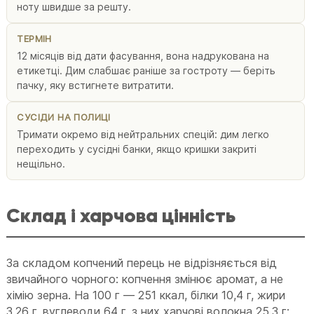
ноту швидше за решту.
ТЕРМІН
12 місяців від дати фасування, вона надрукована на
етикетці. Дим слабшає раніше за гостроту — беріть
пачку, яку встигнете витратити.
СУСІДИ НА ПОЛИЦІ
Тримати окремо від нейтральних спецій: дим легко
переходить у сусідні банки, якщо кришки закриті
нещільно.
Склад і харчова цінність
За складом копчений перець не відрізняється від
звичайного чорного: копчення змінює аромат, а не
хімію зерна. На 100 г — 251 ккал, білки 10,4 г, жири
3,26 г, вуглеводи 64 г, з них харчові волокна 25,3 г;