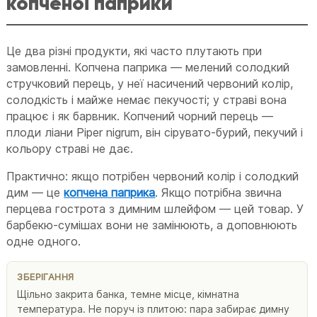
копченої паприки
Це два різні продукти, які часто плутають при
замовленні. Копчена паприка — мелений солодкий
стручковий перець, у неї насичений червоний колір,
солодкість і майже немає пекучості; у страві вона
працює і як барвник. Копчений чорний перець —
плоди ліани Piper nigrum, він сірувато-бурий, пекучий і
кольору страві не дає.
Практично: якщо потрібен червоний колір і солодкий
дим — це
копчена паприка
. Якщо потрібна звична
перцева гострота з димним шлейфом — цей товар. У
барбекю-сумішах вони не замінюють, а доповнюють
одне одного.
ЗБЕРІГАННЯ
Щільно закрита банка, темне місце, кімнатна
температура. Не поруч із плитою: пара забирає димну