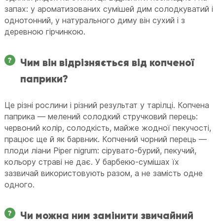
запах: у ароматизованих сумішей дим солодкуватий і
однотонний, у натурального диму він сухий і з
деревною гірчинкою.
Чим він відрізняється від копченої
паприки?
Це різні рослини і різний результат у тарілці. Копчена
паприка — мелений солодкий стручковий перець:
червоний колір, солодкість, майже жодної пекучості,
працює ще й як барвник. Копчений чорний перець —
плоди ліани Piper nigrum: сірувато-бурий, пекучий,
кольору страві не дає. У барбекю-сумішах їх
зазвичай використовують разом, а не замість одне
одного.
Чи можна ним замінити звичайний