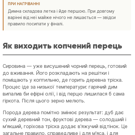
ПРИ НАГРІВАННІ
Димна складова летка і йде першою. При довгому
варінні від неї майже нічого не лишається — звідси
правило посипати у фіналі.
Як виходить копчений перець
Сировина — уже висушений чорний перець, готовий
до вживання. Його розкладають на решітки і
поміщають у коптильню, де горить деревна тріска.
Процес іде за низької температури: гарячий дим
випалив би ефірні олії, і від перцю лишилася б сама
гіркота. Після цього зерно мелють.
Порода дерева помітно змінює результат: дуб дає
сухий деревний тон, фруктові дерева — солодший і
м'якший, горіхова тріска додає в'яжучий відтінок. Це
загальне правило, справедливе і для м'яса, і для