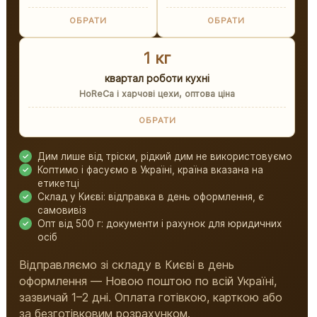
ОБРАТИ
ОБРАТИ
1 кг
квартал роботи кухні
HoReCa і харчові цехи, оптова ціна
ОБРАТИ
Дим лише від тріски, рідкий дим не використовуємо
Коптимо і фасуємо в Україні, країна вказана на
етикетці
Склад у Києві: відправка в день оформлення, є
самовивіз
Опт від 500 г: документи і рахунок для юридичних
осіб
Відправляємо зі складу в Києві в день
оформлення — Новою поштою по всій Україні,
зазвичай 1–2 дні. Оплата готівкою, карткою або
за безготівковим розрахунком.