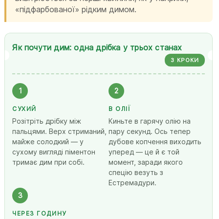
«підфарбованої» рідким димом.
Як почути дим: одна дрібка у трьох станах
3 КРОКИ
1
2
СУХИЙ
В ОЛІЇ
Розітріть дрібку між
Киньте в гарячу олію на
пальцями. Верх стриманий,
пару секунд. Ось тепер
майже солодкий — у
дубове копчення виходить
сухому вигляді піментон
уперед — це й є той
тримає дим при собі.
момент, заради якого
спецію везуть з
Естремадури.
3
ЧЕРЕЗ ГОДИНУ