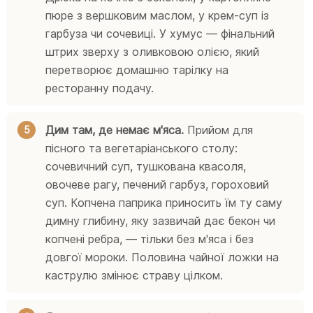
пюре з вершковим маслом, у крем-суп із
гарбуза чи сочевиці. У хумус — фінальний
штрих зверху з оливковою олією, який
перетворює домашню тарілку на
ресторанну подачу.
Дим там, де немає м'яса.
Прийом для
пісного та вегетаріанського столу:
сочевичний суп, тушкована квасоля,
овочеве рагу, печений гарбуз, гороховий
суп. Копчена паприка приносить їм ту саму
димну глибину, яку зазвичай дає бекон чи
копчені ребра, — тільки без м'яса і без
довгої мороки. Половина чайної ложки на
каструлю змінює страву цілком.