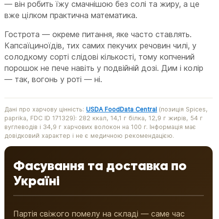
— він робить їжу смачнішою без солі та жиру, а це
вже цілком практична математика.
Гострота — окреме питання, яке часто ставлять.
Капсаїциноїдів, тих самих пекучих речовин чилі, у
солодкому сорті слідові кількості, тому копчений
порошок не пече навіть у подвійній дозі. Дим і колір
— так, вогонь у роті — ні.
Дані про харчову цінність:
USDA FoodData Central
(позиція Spices,
paprika, FDC ID 171329): 282 ккал, 14,1 г білка, 12,9 г жирів, 54 г
вуглеводів і 34,9 г харчових волокон на 100 г. Інформація має
довідковий характер і не є медичною рекомендацією.
Фасування та доставка по
Україні
Партія свіжого помелу на складі — саме час