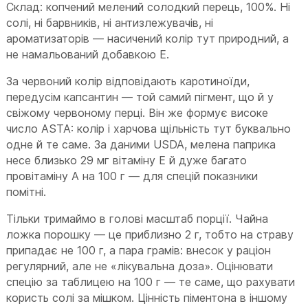
Склад: копчений мелений солодкий перець, 100%. Ні
солі, ні барвників, ні антизлежувачів, ні
ароматизаторів — насичений колір тут природний, а
не намальований добавкою E.
За червоний колір відповідають каротиноїди,
передусім капсантин — той самий пігмент, що й у
свіжому червоному перці. Він же формує високе
число ASTA: колір і харчова щільність тут буквально
одне й те саме. За даними USDA, мелена паприка
несе близько 29 мг вітаміну E й дуже багато
провітаміну A на 100 г — для спецій показники
помітні.
Тільки тримаймо в голові масштаб порції. Чайна
ложка порошку — це приблизно 2 г, тобто на страву
припадає не 100 г, а пара грамів: внесок у раціон
регулярний, але не «лікувальна доза». Оцінювати
спецію за таблицею на 100 г — те саме, що рахувати
користь солі за мішком. Цінність піментона в іншому