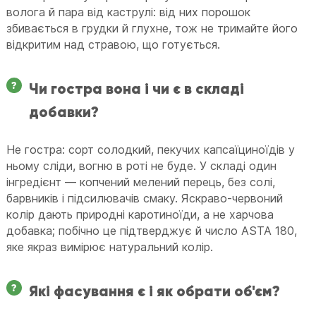
волога й пара від каструлі: від них порошок
збивається в грудки й глухне, тож не тримайте його
відкритим над стравою, що готується.
Чи гостра вона і чи є в складі
добавки?
Не гостра: сорт солодкий, пекучих капсаїциноїдів у
ньому сліди, вогню в роті не буде. У складі один
інгредієнт — копчений мелений перець, без солі,
барвників і підсилювачів смаку. Яскраво-червоний
колір дають природні каротиноїди, а не харчова
добавка; побічно це підтверджує й число ASTA 180,
яке якраз вимірює натуральний колір.
Які фасування є і як обрати об'єм?