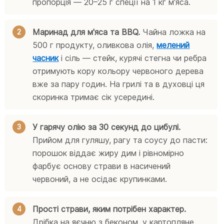
пропорція — 20–25 г спеції на 1 кг м'яса.
Маринад для м'яса та BBQ.
Чайна ложка на
500 г продукту, оливкова олія,
мелений
часник
і сіль — стейк, курячі стегна чи ребра
отримують кору кольору червоного дерева
вже за пару годин. На грилі та в духовці ця
скоринка тримає сік усередині.
У гарячу олію за 30 секунд до цибулі.
Прийом для гуляшу, рагу та соусу до пасти:
порошок віддає жиру дим і рівномірно
фарбує основу страви в насичений
червоний, а не осідає крупинками.
Прості страви, яким потрібен характер.
Дрібка на яєчню з беконом, у картопляне