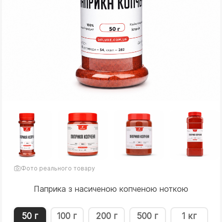
Фото реального товару
Паприка з насиченою копченою ноткою
50 г
100 г
200 г
500 г
1 кг