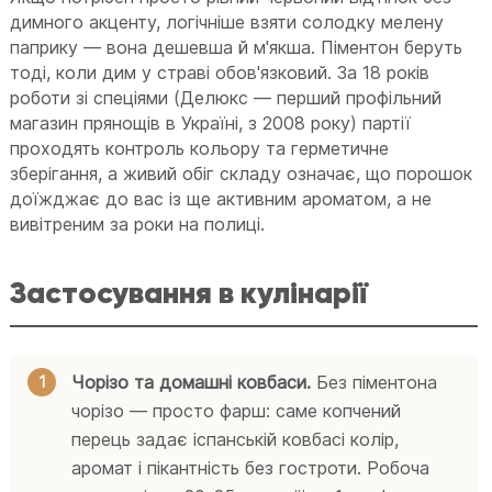
димного акценту, логічніше взяти солодку мелену
паприку — вона дешевша й м'якша. Піментон беруть
тоді, коли дим у страві обов'язковий. За 18 років
роботи зі спеціями (Делюкс — перший профільний
магазин прянощів в Україні, з 2008 року) партії
проходять контроль кольору та герметичне
зберігання, а живий обіг складу означає, що порошок
доїжджає до вас із ще активним ароматом, а не
вивітреним за роки на полиці.
Застосування в кулінарії
Чорізо та домашні ковбаси.
Без піментона
чорізо — просто фарш: саме копчений
перець задає іспанській ковбасі колір,
аромат і пікантність без гостроти. Робоча