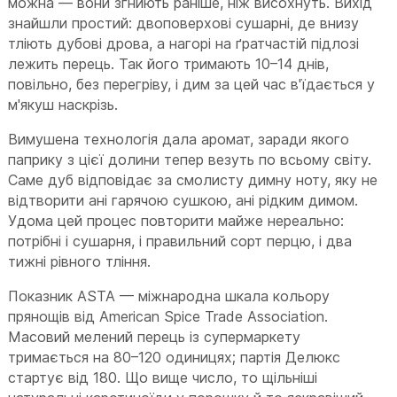
можна — вони згниють раніше, ніж висохнуть. Вихід
знайшли простий: двоповерхові сушарні, де внизу
тліють дубові дрова, а нагорі на ґратчастій підлозі
лежить перець. Так його тримають 10–14 днів,
повільно, без перегріву, і дим за цей час в'їдається у
м'якуш наскрізь.
Вимушена технологія дала аромат, заради якого
паприку з цієї долини тепер везуть по всьому світу.
Саме дуб відповідає за смолисту димну ноту, яку не
відтворити ані гарячою сушкою, ані рідким димом.
Удома цей процес повторити майже нереально:
потрібні і сушарня, і правильний сорт перцю, і два
тижні рівного тління.
Показник ASTA — міжнародна шкала кольору
прянощів від American Spice Trade Association.
Масовий мелений перець із супермаркету
тримається на 80–120 одиницях; партія Делюкс
стартує від 180. Що вище число, то щільніші