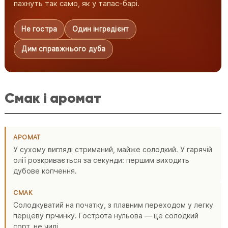
пахнуть так само, як у тапас-барі.
Не гостра
Один інгредієнт
Дим справжнього дуба
Смак і аромат
АРОМАТ
У сухому вигляді стриманий, майже солодкий. У гарячій
олії розкривається за секунди: першим виходить
дубове копчення.
СМАК
Солодкуватий на початку, з плавним переходом у легку
перцеву гірчинку. Гострота нульова — це солодкий
сорт, не чилі.