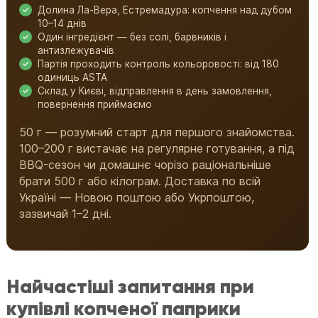
Долина Ла-Вера, Естремадура: копчення над дубом
10–14 днів
Один інгредієнт — без солі, барвників і
антизлежувачів
Партія проходить контроль кольоровості: від 180
одиниць ASTA
Склад у Києві, відправлення в день замовлення,
повернення приймаємо
50 г — розумний старт для першого знайомства.
100–200 г вистачає на регулярне готування, а під
BBQ-сезон чи домашнє чорізо раціональніше
брати 500 г або кілограм. Доставка по всій
Україні — Новою поштою або Укрпоштою,
зазвичай 1–2 дні.
Найчастіші запитання при
купівлі копченої паприки