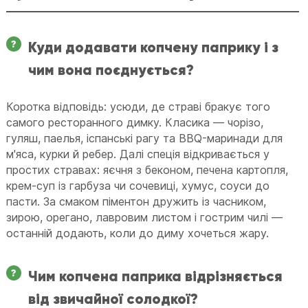
Куди додавати копчену паприку і з
чим вона поєднується?
Коротка відповідь: усюди, де страві бракує того
самого ресторанного димку. Класика — чорізо,
гуляш, паелья, іспанські рагу та BBQ-маринади для
м'яса, курки й ребер. Далі спеція відкривається у
простих стравах: яєчня з беконом, печена картопля,
крем-суп із гарбуза чи сочевиці, хумус, соуси до
пасти. За смаком піментон дружить із часником,
зирою, орегано, лавровим листом і гострим чилі —
останній додають, коли до диму хочеться жару.
Чим копчена паприка відрізняється
від звичайної солодкої?