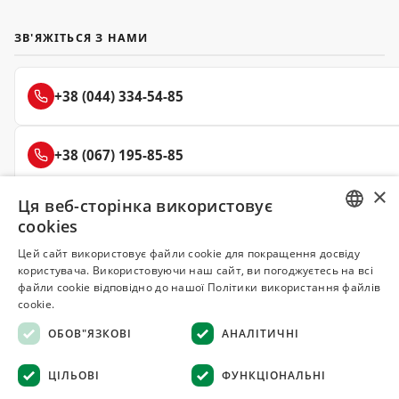
ЗВ'ЯЖІТЬСЯ З НАМИ
+38 (044) 334-54-85
+38 (067) 195-85-85
×
Ця веб-сторінка використовує
+38 (050) 145-85-45
cookies
RUSSIAN
Цей сайт використовує файли cookie для покращення досвіду
користувача. Використовуючи наш сайт, ви погоджуєтесь на всі
UKRAINIAN
файли cookie відповідно до нашої Політики використання файлів
Делюкс
cookie.
СПЕЦІЇ ТА ПРЯНОЩІ
ОБОВ"ЯЗКОВІ
АНАЛІТИЧНІ
© 2008–2026 Магазин спецій та прянощів Делюкс, Київ
ЦІЛЬОВІ
ФУНКЦІОНАЛЬНІ
Всі матеріали на сайті захищені авторським правом