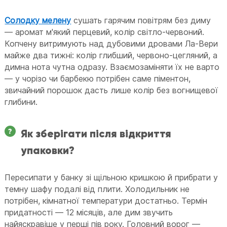
Солодку мелену
сушать гарячим повітрям без диму
— аромат м'який перцевий, колір світло-червоний.
Копчену витримують над дубовими дровами Ла-Вери
майже два тижні: колір глибший, червоно-цегляний, а
димна нота чутна одразу. Взаємозаміняти їх не варто
— у чорізо чи барбекю потрібен саме піментон,
звичайний порошок дасть лише колір без вогнищевої
глибини.
Як зберігати після відкриття
упаковки?
Пересипати у банку зі щільною кришкою й прибрати у
темну шафу подалі від плити. Холодильник не
потрібен, кімнатної температури достатньо. Термін
придатності — 12 місяців, але дим звучить
найяскравіше у перші пів року. Головний ворог —