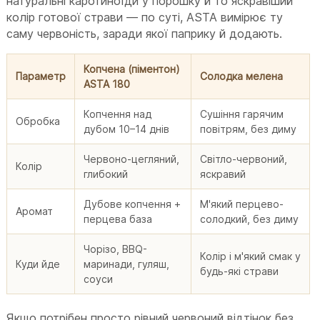
натуральні каротиноїди у порошку й то яскравіший
колір готової страви — по суті, ASTA вимірює ту
саму червоність, заради якої паприку й додають.
Копчена (піментон)
Параметр
Солодка мелена
ASTA 180
Копчення над
Сушіння гарячим
Обробка
дубом 10–14 днів
повітрям, без диму
Червоно-цегляний,
Світло-червоний,
Колір
глибокий
яскравий
Дубове копчення +
М'який перцево-
Аромат
перцева база
солодкий, без диму
Чорізо, BBQ-
Колір і м'який смак у
Куди йде
маринади, гуляш,
будь-які страви
соуси
Якщо потрібен просто рівний червоний відтінок без