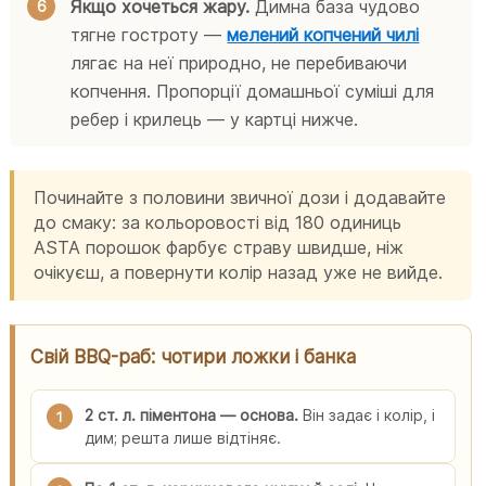
Якщо хочеться жару.
Димна база чудово
тягне гостроту —
мелений копчений чилі
лягає на неї природно, не перебиваючи
копчення. Пропорції домашньої суміші для
ребер і крилець — у картці нижче.
Починайте з половини звичної дози і додавайте
до смаку: за кольоровості від 180 одиниць
ASTA порошок фарбує страву швидше, ніж
очікуєш, а повернути колір назад уже не вийде.
Свій BBQ-раб: чотири ложки і банка
2 ст. л. піментона — основа.
Він задає і колір, і
1
дим; решта лише відтіняє.