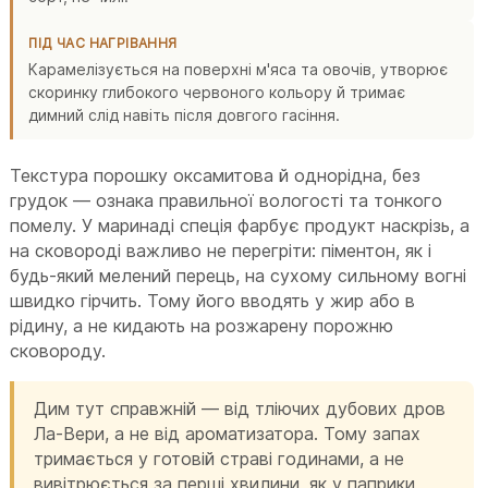
ПІД ЧАС НАГРІВАННЯ
Карамелізується на поверхні м'яса та овочів, утворює
скоринку глибокого червоного кольору й тримає
димний слід навіть після довгого гасіння.
Текстура порошку оксамитова й однорідна, без
грудок — ознака правильної вологості та тонкого
помелу. У маринаді спеція фарбує продукт наскрізь, а
на сковороді важливо не перегріти: піментон, як і
будь-який мелений перець, на сухому сильному вогні
швидко гірчить. Тому його вводять у жир або в
рідину, а не кидають на розжарену порожню
сковороду.
Дим тут справжній — від тліючих дубових дров
Ла-Вери, а не від ароматизатора. Тому запах
тримається у готовій страві годинами, а не
вивітрюється за перші хвилини, як у паприки,