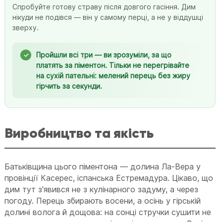
Спробуйте готову страву після довгого гасіння. Дим
нікуди не подівся — він у самому перці, а не у віддушці
зверху.
Пройшли всі три — ви зрозуміли, за що
платять за піментон. Тільки не перегрівайте
на сухій пательні: мелений перець без жиру
гірчить за секунди.
Виробництво та якість
Батьківщина цього піментона — долина Ла-Вера у
провінції Касерес, іспанська Естремадура. Цікаво, що
дим тут з'явився не з кулінарного задуму, а через
погоду. Перець збирають восени, а осінь у гірській
долині волога й дощова: на сонці стручки сушити не