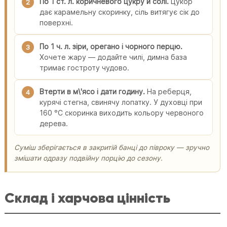
По 1 ст. л. коричневого цукру й солі.
Цукор
2
дає карамельну скоринку, сіль витягує сік до
поверхні.
По 1 ч. л. зіри, орегано і чорного перцю.
3
Хочете жару — додайте чилі, димна база
тримає гостроту чудово.
Втерти в м\'ясо і дати годину.
На реберця,
4
курячі стегна, свинячу лопатку. У духовці при
160 °C скоринка виходить кольору червоного
дерева.
Суміш зберігається в закритій банці до півроку — зручно
змішати одразу подвійну порцію до сезону.
Склад і харчова цінність