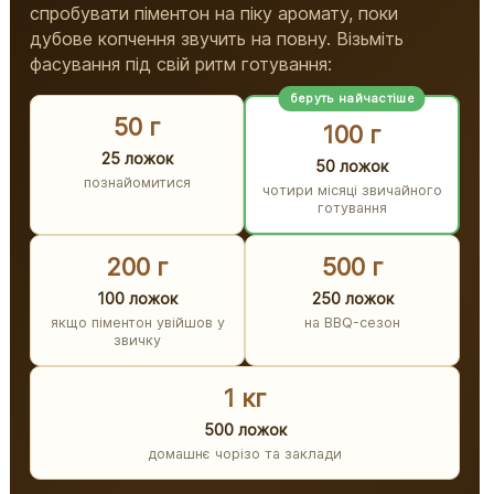
спробувати піментон на піку аромату, поки
дубове копчення звучить на повну. Візьміть
фасування під свій ритм готування:
беруть найчастіше
50 г
100 г
25 ложок
50 ложок
познайомитися
чотири місяці звичайного
готування
200 г
500 г
100 ложок
250 ложок
якщо піментон увійшов у
на BBQ-сезон
звичку
1 кг
500 ложок
домашнє чорізо та заклади