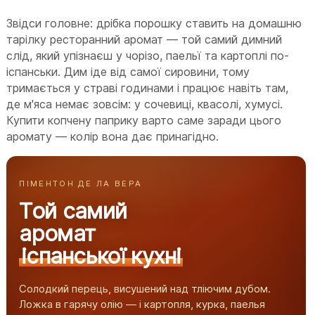
Звідси головне: дрібка порошку ставить на домашню
тарілку ресторанний аромат — той самий димний
слід, який упізнаєш у чорізо, паельї та картоплі по-
іспанськи. Дим іде від самої сировини, тому
тримається у страві годинами і працює навіть там,
де м'яса немає зовсім: у сочевиці, квасолі, хумусі.
Купити копчену паприку варто саме заради цього
аромату — колір вона дає принагідно.
ПІМЕНТОН ДЕ ЛА ВЕРА
Той самий
аромат
іспанської кухні
Солодкий перець, висушений над тліючим дубом.
Ложка в гарячу олію — і картопля, курка, паелья