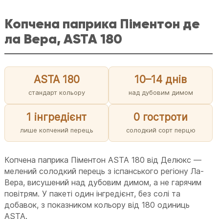
Копчена паприка Піментон де
ла Вера, ASTA 180
ASTA 180
10–14 днів
стандарт кольору
над дубовим димом
1 інгредієнт
0 гостроти
лише копчений перець
солодкий сорт перцю
Копчена паприка Піментон ASTA 180 від Делюкс —
мелений солодкий перець з іспанського регіону Ла-
Вера, висушений над дубовим димом, а не гарячим
повітрям. У пакеті один інгредієнт, без солі та
добавок, з показником кольору від 180 одиниць
ASTA.