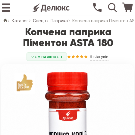
Каталог
Спеції
Паприка
Копчена паприка Піментон A
Копчена паприка
Піментон ASTA 180
6 відгуків
Є У НАЯВНОСТІ