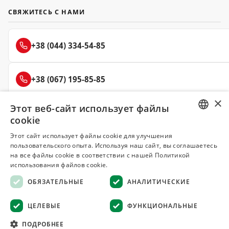
СВЯЖИТЕСЬ С НАМИ
+38 (044) 334-54-85
+38 (067) 195-85-85
×
Этот веб-сайт использует файлы
+38 (050) 145-85-45
cookie
RUSSIAN
Этот сайт использует файлы cookie для улучшения
пользовательского опыта. Используя наш сайт, вы соглашаетесь
UKRAINIAN
на все файлы cookie в соответствии с нашей Политикой
Делюкс
использования файлов cookie.
СПЕЦИИ И ПРЯНОСТИ
ОБЯЗАТЕЛЬНЫЕ
АНАЛИТИЧЕСКИЕ
© 2008–2026 Магазин специй и пряностей Делюкс, Киев
ЦЕЛЕВЫЕ
ФУНКЦИОНАЛЬНЫЕ
Все материалы на сайте защищены авторским правом
ПОДРОБНЕЕ