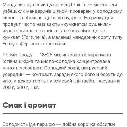
Мандарин сушений цукат від Делюкс — міні-плоди
узбецьких мандаринів цілком, проварені у солодкому
сиропі та обсипані дрібною пудрою. На ринку цей
продукт часто називають «кумкватом сушеним»
через зовнішню схожість, але ботанічно це не
кумкват (Fortunella), а маленькі мандарини сорту типу
Уншіу з Ферганської долини.
Розмір плоду — 18–25 мм, яскраво-помаранчева
їстівна шкірка та кисло-солодка концентрована
м'якоть усередині. Солодкий зовні, цитрусовий
усередині — контраст, заради якого його й беруть до
чаю, у декор тортів і у зимовий глінтвейн. Фасування
200 г, 500 г, 1 кг.
Смак і аромат
Солодкість іде першою — дрібна корочка обсипки