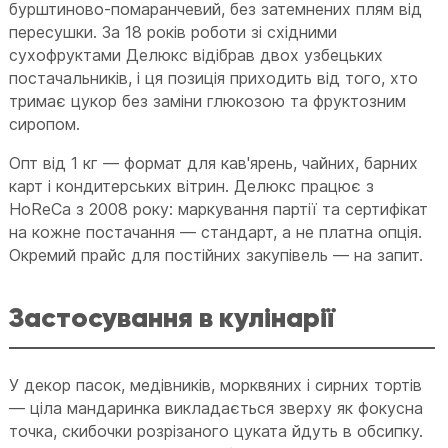
бурштиново-помаранчевий, без затемнених плям від
пересушки. За 18 років роботи зі східними
сухофруктами Делюкс відібрав двох узбецьких
постачальників, і ця позиція приходить від того, хто
тримає цукор без заміни глюкозою та фруктозним
сиропом.
Опт від 1 кг — формат для кав'ярень, чайних, барних
карт і кондитерських вітрин. Делюкс працює з
HoReCa з 2008 року: маркування партії та сертифікат
на кожне постачання — стандарт, а не платна опція.
Окремий прайс для постійних закупівель — на запит.
Застосування в кулінарії
У декор пасок, медівників, морквяних і сирних тортів
— ціла мандаринка викладається зверху як фокусна
точка, скибочки розрізаного цуката йдуть в обсипку.