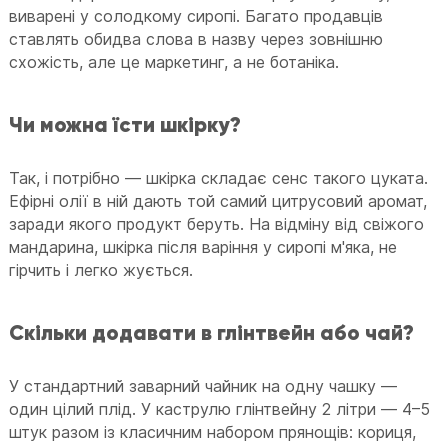
виварені у солодкому сиропі. Багато продавців
ставлять обидва слова в назву через зовнішню
схожість, але це маркетинг, а не ботаніка.
Чи можна їсти шкірку?
Так, і потрібно — шкірка складає сенс такого цуката.
Ефірні олії в ній дають той самий цитрусовий аромат,
заради якого продукт беруть. На відміну від свіжого
мандарина, шкірка після варіння у сиропі м'яка, не
гірчить і легко жується.
Скільки додавати в глінтвейн або чай?
У стандартний заварний чайник на одну чашку —
один цілий плід. У каструлю глінтвейну 2 літри — 4–5
штук разом із класичним набором прянощів: кориця,