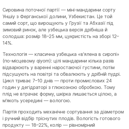
Сировина поточної партії — міні-мандарини сорту
Уншіу з Ферганської долини, Узбекистан. Це той
самий сорт, що вирощують у Грузії та Абхазії під
зимовий ринок, але узбецька версія дрібніша й
солодша: розмір 18–25 мм, цукристість на зборі 12–
14%.
Технологія — класична узбецька «в'ялена в сиропі»
(по-місцевому qiyom): цілі мандарини кілька разів
відварюють у варенні наростаючої густини, потім
підсушують на повітрі та обвалюють у дрібній пудрі.
Цикл триває 7–10 днів — проти промислових 24
годин у дегідраторі з глюкозною обробкою. Тому
плід не втрачає форму, шкірка лишається цілою, а
м'якоть усередині — вологою.
Партія проходить механічне сортування за діаметром
і ручний відбір тріснутих плодів. Вологість готового
продукту — 18–22%, колір — рівномірний