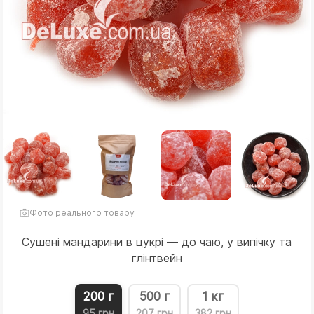
Фото реального товару
Сушені мандарини в цукрі — до чаю, у випічку та
глінтвейн
200 г
500 г
1 кг
95 грн
207 грн
382 грн