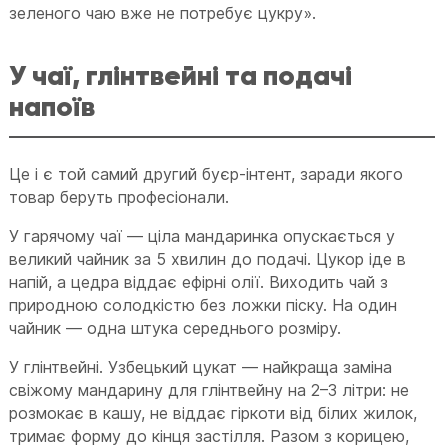
зеленого чаю вже не потребує цукру».
У чаї, глінтвейні та подачі
напоїв
Це і є той самий другий буєр-інтент, заради якого
товар беруть професіонали.
У гарячому чаї — ціла мандаринка опускається у
великий чайник за 5 хвилин до подачі. Цукор іде в
напій, а цедра віддає ефірні олії. Виходить чай з
природною солодкістю без ложки піску. На один
чайник — одна штука середнього розміру.
У глінтвейні. Узбецький цукат — найкраща заміна
свіжому мандарину для глінтвейну на 2–3 літри: не
розмокає в кашу, не віддає гіркоти від білих жилок,
тримає форму до кінця застілля. Разом з корицею,