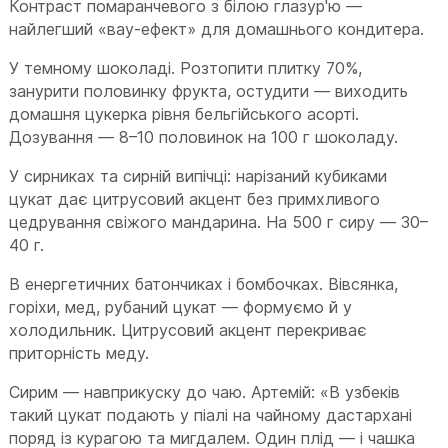
Контраст помаранчевого з білою глазур'ю —
найлегший «вау-ефект» для домашнього кондитера.
У темному шоколаді. Розтопити плитку 70%,
занурити половинку фрукта, остудити — виходить
домашня цукерка рівня бельгійського асорті.
Дозування — 8–10 половинок на 100 г шоколаду.
У сирниках та сирній випічці: нарізаний кубиками
цукат дає цитрусовий акцент без примхливого
цедрування свіжого мандарина. На 500 г сиру — 30–
40 г.
В енергетичних батончиках і бомбочках. Вівсянка,
горіхи, мед, рубаний цукат — формуємо й у
холодильник. Цитрусовий акцент перекриває
приторність меду.
Сирим — навприкуску до чаю. Артемій: «В узбеків
такий цукат подають у піалі на чайному дастархані
поряд із курагою та мигдалем. Один плід — і чашка