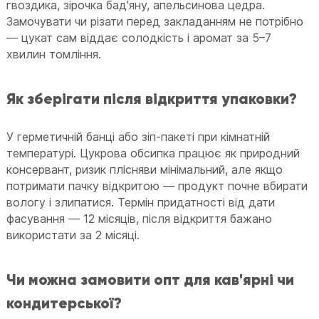
гвоздика, зірочка бад'яну, апельсинова цедра.
Замочувати чи різати перед закладанням не потрібно
— цукат сам віддає солодкість і аромат за 5–7
хвилин томління.
Як зберігати після відкриття упаковки?
У герметичній банці або зіп-пакеті при кімнатній
температурі. Цукрова обсипка працює як природний
консервант, ризик плісняви мінімальний, але якщо
потримати пачку відкритою — продукт почне вбирати
вологу і злипатися. Термін придатності від дати
фасування — 12 місяців, після відкриття бажано
використати за 2 місяці.
Чи можна замовити опт для кав'ярні чи
кондитерської?