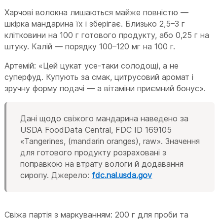
Харчові волокна лишаються майже повністю —
шкірка мандарина їх і зберігає. Близько 2,5–3 г
клітковини на 100 г готового продукту, або 0,25 г на
штуку. Калій — порядку 100–120 мг на 100 г.
Артемій: «Цей цукат усе-таки солодощі, а не
суперфуд. Купують за смак, цитрусовий аромат і
зручну форму подачі — а вітаміни приємний бонус».
Дані щодо свіжого мандарина наведено за
USDA FoodData Central, FDC ID 169105
«Tangerines, (mandarin oranges), raw». Значення
для готового продукту розраховані з
поправкою на втрату вологи й додавання
сиропу. Джерело:
fdc.nal.usda.gov
Свіжа партія з маркуванням: 200 г для проби та