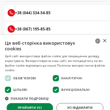
+38 (044) 334-54-85
+38 (067) 195-85-85
×
Ця веб-сторінка використовує
+38 (050) 145-85-45
cookies
RUSSIAN
Цей сайт використовує файли cookie для покращення досвіду
користувача. Використовуючи наш сайт, ви погоджуєтесь на всі
UKRAINIAN
файли cookie відповідно до нашої Політики використання файлів
Делюкс
cookie.
СПЕЦІЇ ТА ПРЯНОЩІ
ОБОВ"ЯЗКОВІ
АНАЛІТИЧНІ
© 2008–2026 Магазин спецій та прянощів Делюкс, Київ
ЦІЛЬОВІ
ФУНКЦІОНАЛЬНІ
Всі матеріали на сайті захищені авторським правом
ПОКАЗАТИ ПОДРОБИЦІ
Оферта
·
Повернення товару
·
Гарантія якості
·
Конфіденційність
ПРИЙНЯТИ УСІ
УСІ ВІДХИЛИТИ
·
Відмова від відповідальності