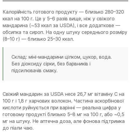
Калорійність готового продукту — близько 280–320
ккал на 100 г. Це у 5–6 разів вище, ніж у свіжого
мандарина (~53 ккал за USDA), і все додаткове —
обсипка та сироп. На одну штуку середнього розміру
(8–10 г) — близько 25–30 ккал.
Склад: міні-мандарини цілком, цукор, вода.
Без діоксиду сірки, без барвників і
підсилювачів смаку.
Свіжий мандарин за USDA несе 26,7 мг вітаміну C на
100 г і 1,8 г харчових волокон. Частина аскорбінової
кислоти руйнується при варінні — реальна цифра у
готовому продукті близько 5–8 мг на 100 г, або ~0,5
мг на штуку. Не аптечна доза, але фонова підтримка
до піали чаю.