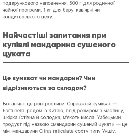
подарункового наповнення, 500 г для родинної
чайної програми, 1 кг для бару, кав'ярні чи
кондитерського цеху.
Найчастіші запитання при
купівлі мандарина сушеного
цуката
Це кумкват чи мандарин? Чим
відрізняються за складом?
Ботанічно це різні рослини. Справжній кумкват —
Fortunella, родом із Китаю, плід розміром з маслину,
шкірка їстівна й солодка, м'якоть кисла. Узбецький
продукт під назвою «мандарин сушений цукат» — це
міні-мандарини Citrus reticulata сорту типу Уншіу,