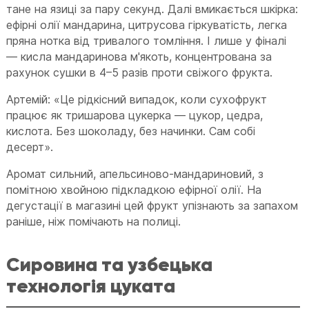
тане на язиці за пару секунд. Далі вмикається шкірка:
ефірні олії мандарина, цитрусова гіркуватість, легка
пряна нотка від тривалого томління. І лише у фіналі
— кисла мандаринова м'якоть, концентрована за
рахунок сушки в 4–5 разів проти свіжого фрукта.
Артемій: «Це рідкісний випадок, коли сухофрукт
працює як тришарова цукерка — цукор, цедра,
кислота. Без шоколаду, без начинки. Сам собі
десерт».
Аромат сильний, апельсиново-мандариновий, з
помітною хвойною підкладкою ефірної олії. На
дегустації в магазині цей фрукт упізнають за запахом
раніше, ніж помічають на полиці.
Сировина та узбецька
технологія цуката