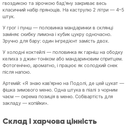
гвоздикою та зірочкою бад'яну закриває весь
класичний набір прянощів. На каструлю 2 літри — 4–5
штук.
У грог і пунш — половинка мандаринки в склянці
заміняє скибку лимона і кубик цукру одночасно.
Зручно для бару: один інгредієнт замість двох.
У холодні коктейлі — половинка як гарніш на ободку
келиха з джин-тоніком або мандариновим спритцем.
Фотогенічно, ароматно, і працює як солодкий снек
після напою.
Артемій: «Я знаю кав'ярню на Подолі, де цей цукат —
фішка зимового меню. Одна штука в піалі з чорним
чаєм — окрема позиція в меню. Собівартість для
закладу — копійки».
Склад і харчова цінність