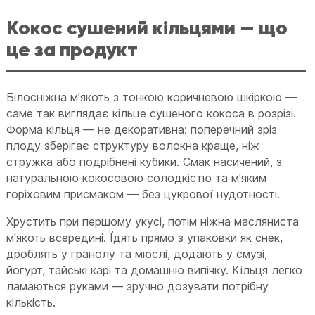
Кокос сушений кільцями — що
це за продукт
Білосніжна м'якоть з тонкою коричневою шкіркою —
саме так виглядає кільце сушеного кокоса в розрізі.
Форма кільця — не декоративна: поперечний зріз
плоду зберігає структуру волокна краще, ніж
стружка або подрібнені кубики. Смак насичений, з
натуральною кокосовою солодкістю та м'яким
горіховим присмаком — без цукрової нудотності.
Хрустить при першому укусі, потім ніжна масляниста
м'якоть всередині. Їдять прямо з упаковки як снек,
дроблять у гранолу та мюслі, додають у смузі,
йогурт, тайські карі та домашню випічку. Кільця легко
ламаються руками — зручно дозувати потрібну
кількість.