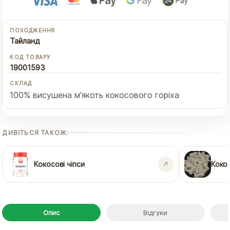
ПОХОДЖЕННЯ
Тайланд
КОД ТОВАРУ
19001593
СКЛАД
100% висушена м'якоть кокосового горіха
ДИВІТЬСЯ ТАКОЖ:
Кокосові чіпси
Коко
Опис
Відгуки