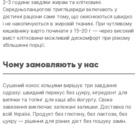
2–3 години завдяки жирам та клітковині.
Середньоланцюгові тригліцериди включають у
дієтичні раціони саме тому, що окиснюються швидко
і не накопичуються в жировій тканині. При чутливому
кишківнику варто починати з 15–20 г — через високий
вміст клітковини можливий дискомфорт при різкому
збільшенні порції.
Чому замовляють у нас
Сушений кокос кільцями вирішує три завдання
одразу: швидкий перекус без цукру, інгредієнт для
випічки та топінг для каші або йогурту. Свіже
завезення виключає залежані залишки. Доставка по
всій Україні. Продукт без глютену, без лактози, без
цукру — рішення для різних дієт без пошуку замін.