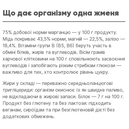
Що дає організму одна жменя
75% добової норми марганцю — у 100 г продукту.
Мідь покриває 43,5% норми, магній — 22,5%, залізо —
18,4%. Вітаміни групи B (B5, B6) беруть участь в
обміні білків, жирів та вуглеводів. Вісім грамів
харчової клітковини на 100 г сповільнюють засвоєння
вуглеводів і запобігають різким стрибкам глюкози —
важливо для тих, хто контролює рівень цукру.
Жири у складі — переважно середньоланцюгові
тригліцериди: організм окиснює їх як швидке паливо,
не відкладаючи в жирові запаси. Білок — 7 г на 100 г.
Продукт без глютену та без лактози: підходить
веганам, сироїдам та при безглютеновій дієті без
додаткових обмежень.