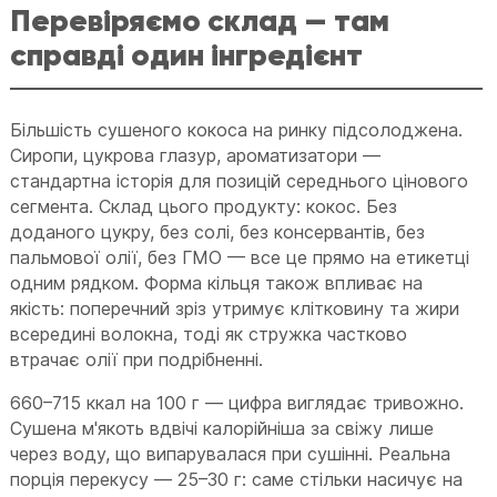
Перевіряємо склад — там
справді один інгредієнт
Більшість сушеного кокоса на ринку підсолоджена.
Сиропи, цукрова глазур, ароматизатори —
стандартна історія для позицій середнього цінового
сегмента. Склад цього продукту: кокос. Без
доданого цукру, без солі, без консервантів, без
пальмової олії, без ГМО — все це прямо на етикетці
одним рядком. Форма кільця також впливає на
якість: поперечний зріз утримує клітковину та жири
всередині волокна, тоді як стружка частково
втрачає олії при подрібненні.
660–715 ккал на 100 г — цифра виглядає тривожно.
Сушена м'якоть вдвічі калорійніша за свіжу лише
через воду, що випарувалася при сушінні. Реальна
порція перекусу — 25–30 г: саме стільки насичує на