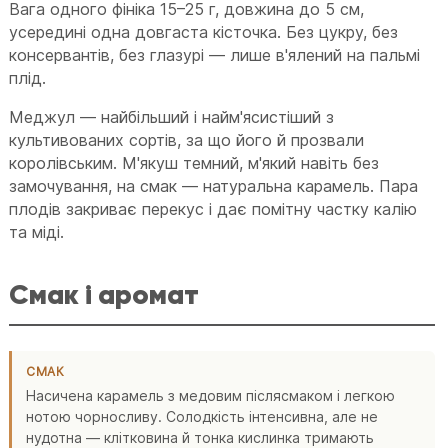
Вага одного фініка 15–25 г, довжина до 5 см,
усередині одна довгаста кісточка. Без цукру, без
консервантів, без глазурі — лише в'ялений на пальмі
плід.
Меджул — найбільший і найм'ясистіший з
культивованих сортів, за що його й прозвали
королівським. М'якуш темний, м'який навіть без
замочування, на смак — натуральна карамель. Пара
плодів закриває перекус і дає помітну частку калію
та міді.
Смак і аромат
СМАК
Насичена карамель з медовим післясмаком і легкою
нотою чорносливу. Солодкість інтенсивна, але не
нудотна — клітковина й тонка кислинка тримають