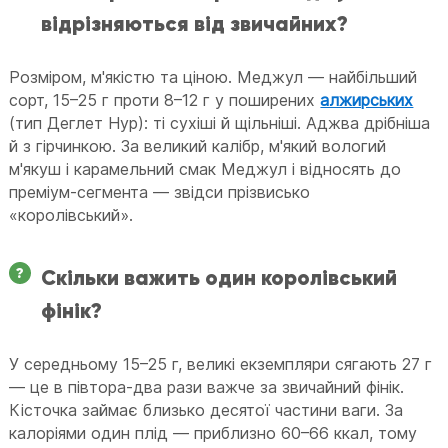
відрізняються від звичайних?
Розміром, м'якістю та ціною. Меджул — найбільший
сорт, 15–25 г проти 8–12 г у поширених
алжирських
(тип Деглет Нур): ті сухіші й щільніші. Аджва дрібніша
й з гірчинкою. За великий калібр, м'який вологий
м'якуш і карамельний смак Меджул і відносять до
преміум-сегмента — звідси прізвисько
«королівський».
Скільки важить один королівський
фінік?
У середньому 15–25 г, великі екземпляри сягають 27 г
— це в півтора-два рази важче за звичайний фінік.
Кісточка займає близько десятої частини ваги. За
калоріями один плід — приблизно 60–66 ккал, тому