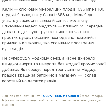
Калій — ключовий мінерал цих плодів: 696 мг на 100
г, удвічі більше, ніж у банані (358 мг). Мідь бере
участь у засвоєнні заліза й синтезі колагену.
Глікемічний індекс Меджула — близько 55, середній
діапазон: для сухофрукта з високою часткою
простих цукрів показник несподівано помірний, і
причина в клітковині, яка сповільнює засвоєння
вуглеводів.
Не суперфуд у модному сенсі, а чесне джерело
швидкої енергії та мінералів без жодної промислової
добавки. Як перекус перед тренуванням Меджул
працює краще за батончик із магазину — і склад
коротший на десяток рядків.
Дані про харчову цінність:
USDA FoodData Central
(Dates, medjool).
Інформація має довідковий характер і не замінює консультацію
фахівця.