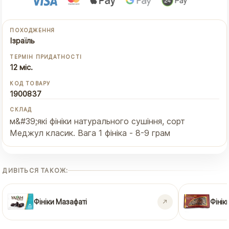
ПОХОДЖЕННЯ
Ізраїль
ТЕРМІН ПРИДАТНОСТІ
12 міс.
КОД ТОВАРУ
1900837
СКЛАД
м&#39;які фініки натурального сушіння, сорт
Меджул класик. Вага 1 фініка - 8-9 грам
ДИВІТЬСЯ ТАКОЖ:
Фініки Мазафаті
Фінік