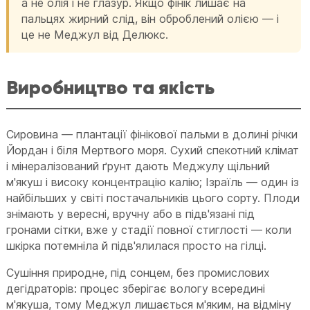
а не олія і не глазур. Якщо фінік лишає на
пальцях жирний слід, він оброблений олією — і
це не Меджул від Делюкс.
Виробництво та якість
Сировина — плантації фінікової пальми в долині річки
Йордан і біля Мертвого моря. Сухий спекотний клімат
і мінералізований ґрунт дають Меджулу щільний
м'якуш і високу концентрацію калію; Ізраїль — один із
найбільших у світі постачальників цього сорту. Плоди
знімають у вересні, вручну або в підв'язані під
гронами сітки, вже у стадії повної стиглості — коли
шкірка потемніла й підв'ялилася просто на гілці.
Сушіння природне, під сонцем, без промислових
дегідраторів: процес зберігає вологу всередині
м'якуша, тому Меджул лишається м'яким, на відміну