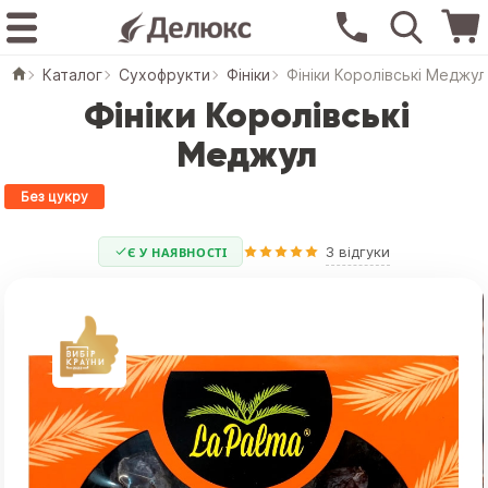
Каталог
Сухофрукти
Фініки
Фініки Королівські Меджул
Фініки Королівські
Меджул
Без цукру
3 відгуки
Є У НАЯВНОСТІ