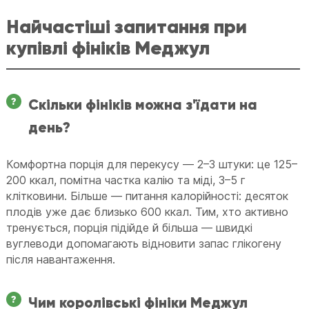
Найчастіші запитання при
купівлі фініків Меджул
Скільки фініків можна з'їдати на
день?
Комфортна порція для перекусу — 2–3 штуки: це 125–
200 ккал, помітна частка калію та міді, 3–5 г
клітковини. Більше — питання калорійності: десяток
плодів уже дає близько 600 ккал. Тим, хто активно
тренується, порція підійде й більша — швидкі
вуглеводи допомагають відновити запас глікогену
після навантаження.
Чим королівські фініки Меджул