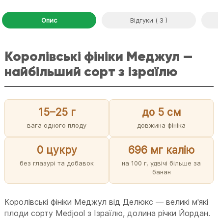
Опис
Відгуки ( 3 )
Королівські фініки Меджул —
найбільший сорт з Ізраїлю
15–25 г
до 5 см
вага одного плоду
довжина фініка
0 цукру
696 мг калію
без глазурі та добавок
на 100 г, удвічі більше за
банан
Королівські фініки Меджул від Делюкс — великі м'які
плоди сорту Medjool з Ізраїлю, долина річки Йордан.