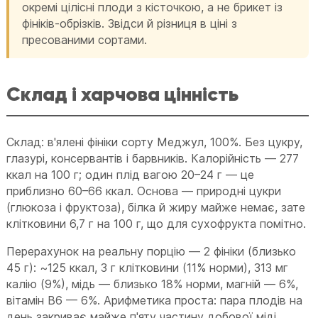
окремі цілісні плоди з кісточкою, а не брикет із
фініків-обрізків. Звідси й різниця в ціні з
пресованими сортами.
Склад і харчова цінність
Склад: в'ялені фініки сорту Меджул, 100%. Без цукру,
глазурі, консервантів і барвників. Калорійність — 277
ккал на 100 г; один плід вагою 20–24 г — це
приблизно 60–66 ккал. Основа — природні цукри
(глюкоза і фруктоза), білка й жиру майже немає, зате
клітковини 6,7 г на 100 г, що для сухофрукта помітно.
Перерахунок на реальну порцію — 2 фініки (близько
45 г): ~125 ккал, 3 г клітковини (11% норми), 313 мг
калію (9%), мідь — близько 18% норми, магній — 6%,
вітамін B6 — 6%. Арифметика проста: пара плодів на
день закриває майже п'яту частину добової міді.