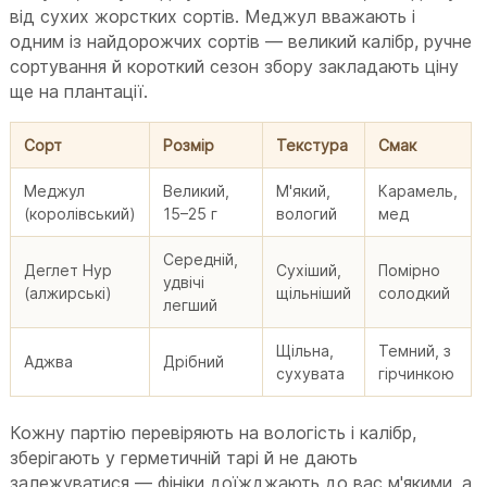
від сухих жорстких сортів. Меджул вважають і
одним із найдорожчих сортів — великий калібр, ручне
сортування й короткий сезон збору закладають ціну
ще на плантації.
Сорт
Розмір
Текстура
Смак
Меджул
Великий,
М'який,
Карамель,
(королівський)
15–25 г
вологий
мед
Середній,
Деглет Нур
Сухіший,
Помірно
удвічі
(алжирські)
щільніший
солодкий
легший
Щільна,
Темний, з
Аджва
Дрібний
сухувата
гірчинкою
Кожну партію перевіряють на вологість і калібр,
зберігають у герметичній тарі й не дають
залежуватися — фініки доїжджають до вас м'якими, а