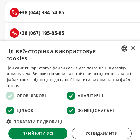
+38 (044) 334-54-85
+38 (067) 195-85-85
×
Ця веб-сторінка використовує
+38 (050) 145-85-45
cookies
RUSSIAN
Цей сайт використовує файли cookie для покращення досвіду
користувача. Використовуючи наш сайт, ви погоджуєтесь на всі
UKRAINIAN
файли cookie відповідно до нашої Політики використання файлів
Делюкс
cookie.
СПЕЦІЇ ТА ПРЯНОЩІ
ОБОВ"ЯЗКОВІ
АНАЛІТИЧНІ
© 2008–2026 Магазин спецій та прянощів Делюкс, Київ
ЦІЛЬОВІ
ФУНКЦІОНАЛЬНІ
Всі матеріали на сайті захищені авторським правом
ПОКАЗАТИ ПОДРОБИЦІ
Оферта
·
Повернення товару
·
Гарантія якості
·
Конфіденційність
ПРИЙНЯТИ УСІ
УСІ ВІДХИЛИТИ
·
Відмова від відповідальності