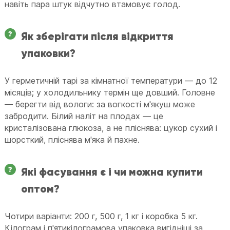
навіть пара штук відчутно втамовує голод.
Як зберігати після відкриття
упаковки?
У герметичній тарі за кімнатної температури — до 12
місяців; у холодильнику термін ще довший. Головне
— берегти від вологи: за вогкості м'якуш може
забродити. Білий наліт на плодах — це
кристалізована глюкоза, а не пліснява: цукор сухий і
шорсткий, пліснява м'яка й пахне.
Які фасування є і чи можна купити
оптом?
Чотири варіанти: 200 г, 500 г, 1 кг і коробка 5 кг.
Кілограм і п'ятикілограмова упаковка вигідніші за