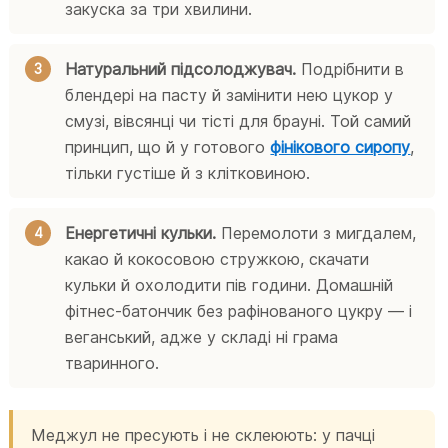
закуска за три хвилини.
Натуральний підсолоджувач.
Подрібнити в
блендері на пасту й замінити нею цукор у
смузі, вівсянці чи тісті для брауні. Той самий
принцип, що й у готового
фінікового сиропу
,
тільки густіше й з клітковиною.
Енергетичні кульки.
Перемолоти з мигдалем,
какао й кокосовою стружкою, скачати
кульки й охолодити пів години. Домашній
фітнес-батончик без рафінованого цукру — і
веганський, адже у складі ні грама
тваринного.
Меджул не пресують і не склеюють: у пачці