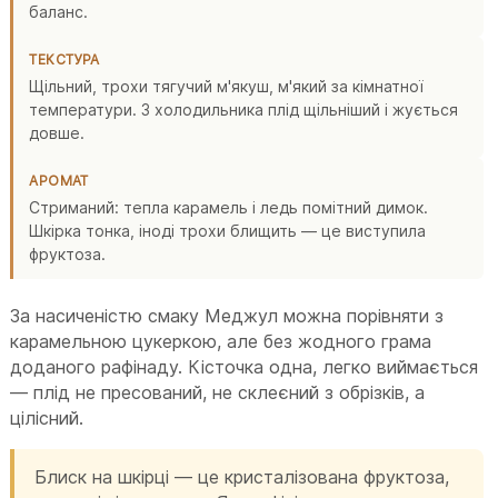
баланс.
ТЕКСТУРА
Щільний, трохи тягучий м'якуш, м'який за кімнатної
температури. З холодильника плід щільніший і жується
довше.
АРОМАТ
Стриманий: тепла карамель і ледь помітний димок.
Шкірка тонка, іноді трохи блищить — це виступила
фруктоза.
За насиченістю смаку Меджул можна порівняти з
карамельною цукеркою, але без жодного грама
доданого рафінаду. Кісточка одна, легко виймається
— плід не пресований, не склеєний з обрізків, а
цілісний.
Блиск на шкірці — це кристалізована фруктоза,