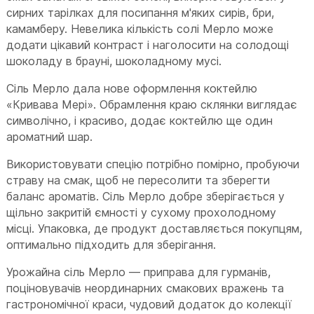
сирних тарілках для посипання м'яких сирів, бри,
камамберу. Невелика кількість солі Мерло може
додати цікавий контраст і наголосити на солодощі
шоколаду в брауні, шоколадному мусі.
Сіль Мерло дала нове оформлення коктейлю
«Кривава Мері». Обрамлення краю склянки виглядає
символічно, і красиво, додає коктейлю ще один
ароматний шар.
Використовувати спецію потрібно помірно, пробуючи
страву на смак, щоб не пересолити та зберегти
баланс ароматів. Сіль Мерло добре зберігається у
щільно закритій ємності у сухому прохолодному
місці. Упаковка, де продукт доставляється покупцям,
оптимально підходить для зберігання.
Урожайна сіль Мерло — приправа для гурманів,
поціновувачів неординарних смакових вражень та
гастрономічної краси, чудовий додаток до колекції