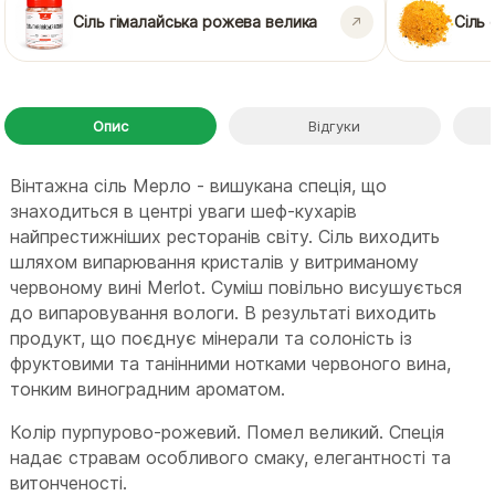
Сіль гімалайська рожева велика
Сіль 
Опис
Відгуки
Вінтажна сіль Мерло - вишукана спеція, що
знаходиться в центрі уваги шеф-кухарів
найпрестижніших ресторанів світу. Сіль виходить
шляхом випарювання кристалів у витриманому
червоному вині Merlot. Суміш повільно висушується
до випаровування вологи. В результаті виходить
продукт, що поєднує мінерали та солоність із
фруктовими та танінними нотками червоного вина,
тонким виноградним ароматом.
Колір пурпурово-рожевий. Помел великий. Спеція
надає стравам особливого смаку, елегантності та
витонченості.