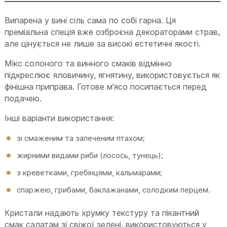
Випарена у вині сіль сама по собі гарна. Ця
преміальна спеція вже озброєна декораторами страв,
але цінується не лише за високі естетичні якості.
Мікс солоного та винного смаків відмінно
підкреслює яловичину, ягнятину, використовується як
фінішна приправа. Готове м'ясо посипається перед
подачею.
Інші варіанти використання:
зі смаженим та запеченим птахом;
жирними видами риби (лосось, тунець);
з креветками, гребінцями, кальмарами;
спаржею, грибами, баклажанами, солодким перцем.
Кристали надають хрумку текстуру та пікантний
смак салатам зі свіжої зелені, використовуються у