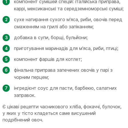
компонент сумішей спецій: італійська приправа,
каррі, мексиканські та середземноморські суміші;
сухе натирання сухого м'яса, риби, овочів перед
смаженням на грилі або запіканням;
добавка в супи, борщі, бульйони;
приготування маринадів для м'яса, риби, птиці;
компонент фаршів для котлет;
фінальна приправа запечених овочів у парі з
чорним перцем;
інгредієнт соус для пасти, барбекю, салатних
заправок.
Є цікаві рецепти часникового хліба, фокаччі, булочок,
у яких у тісто кладеться саме висушений
подрібнений овоч.