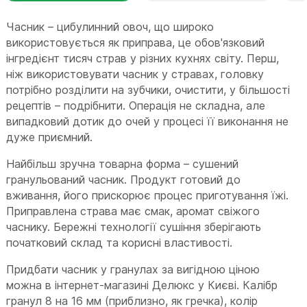
Часник – цибулинний овоч, що широко
використовується як приправа, це обов'язковий
інгредієнт тисяч страв у різних кухнях світу. Перш,
ніж використовувати часник у стравах, головку
потрібно розділити на зубчики, очистити, у більшості
рецептів – подрібнити. Операція не складна, але
випадковий дотик до очей у процесі її виконання не
дуже приємний.
Найбільш зручна товарна форма – сушений
гранульований часник. Продукт готовий до
вживання, його прискорює процес приготування їжі.
Приправлена страва має смак, аромат свіжого
часнику. Бережні технології сушіння зберігають
початковий склад та корисні властивості.
Придбати часник у гранулах за вигідною ціною
можна в інтернет-магазині Делюкс у Києві. Калібр
гранул 8 на 16 мм (приблизно, як гречка), колір