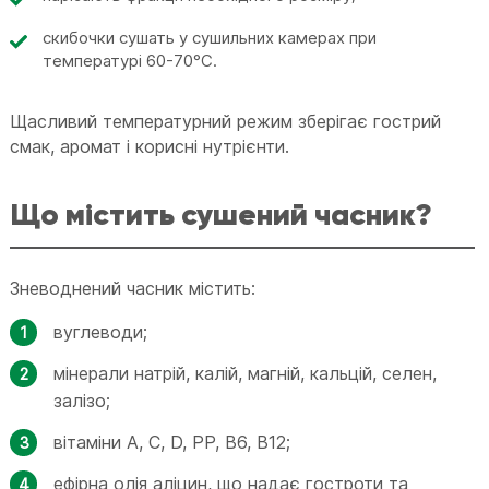
скибочки сушать у сушильних камерах при
температурі 60-70°C.
Щасливий температурний режим зберігає гострий
смак, аромат і корисні нутрієнти.
Що містить сушений часник?
Зневоднений часник містить:
вуглеводи;
мінерали натрій, калій, магній, кальцій, селен,
залізо;
вітаміни А, С, D, РР, В6, В12;
ефірна олія аліцин, що надає гостроти та