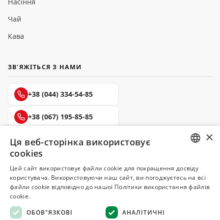
Насіння
Чай
Кава
ЗВ'ЯЖІТЬСЯ З НАМИ
+38 (044) 334-54-85
+38 (067) 195-85-85
×
+38 (050) 145-85-45
Ця веб-сторінка використовує
cookies
RUSSIAN
Цей сайт використовує файли cookie для покращення досвіду
користувача. Використовуючи наш сайт, ви погоджуєтесь на всі
UKRAINIAN
файли cookie відповідно до нашої Політики використання файлів
Делюкс
cookie.
СПЕЦІЇ ТА ПРЯНОЩІ
ОБОВ"ЯЗКОВІ
АНАЛІТИЧНІ