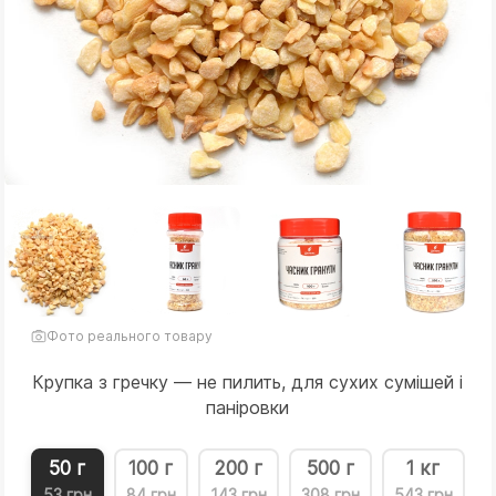
Фото реального товару
Крупка з гречку — не пилить, для сухих сумішей і
паніровки
50 г
100 г
200 г
500 г
1 кг
53 грн
84 грн
143 грн
308 грн
543 грн