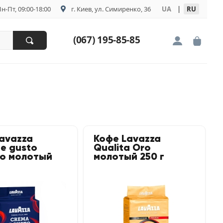
н-Пт, 09:00-18:00
г. Киев, ул. Симиренко, 36
UA
|
RU
(067) 195-85-85
avazza
Кофе Lavazza
e gusto
Qualita Oro
co молотый
молотый 250 г