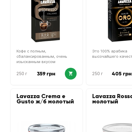
Кофе с полным,
Это 100% арабика
сбалансированным, очень
высочайшего качес
изысканным вкусом
359 грн
405 грн
250 г
250 г
Lavazza Crema e
Lavazza Ross
Gusto ж/б молотый
молотый