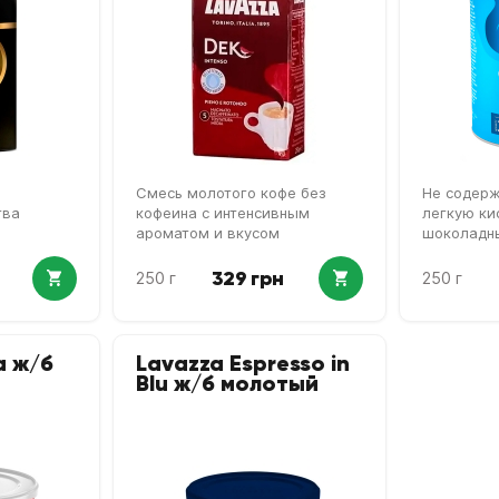
Смесь молотого кофе без
Не содерж
тва
кофеина с интенсивным
легкую ки
ароматом и вкусом
шоколадн
329 грн
250 г
250 г
a ж/б
Lavazza Espresso in
Blu ж/б молотый