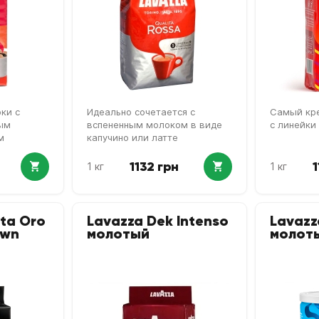
ки с
Идеально сочетается с
Самый кре
ым
вспененным молоком в виде
с линейки
м
капучино или латте
1132 грн
1
1 кг
1 кг
ita Oro
Lavazza Dek Intenso
Lavazz
own
молотый
молот