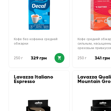
Кофе без кофеина средней
Кофе средней обжар
обжарки
сильным, насыщенн
ореховым привкусо
329 грн
341 грн
250 г
250 г
Lavazza Italiano
Lavazza Qual
Espresso
Mountain Gr