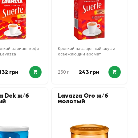
пкий вариант кофе
Крепкий насыщенный вкус и
 Lavazza
освежающий аромат
132 грн
243 грн
250 г
a Dek ж/б
Lavazza Oro ж/б
ый
молотый