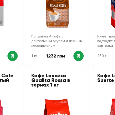
Популярный кофе с
Имеет при
длительным вкусом и нежным
подходит 
послевкусием
завтрака
1232 грн
1 кг
250 г
 Cafe
Кофе Lavazza
Кофе L
отый
Qualita Rossa в
Suerte 
зернах 1 кг