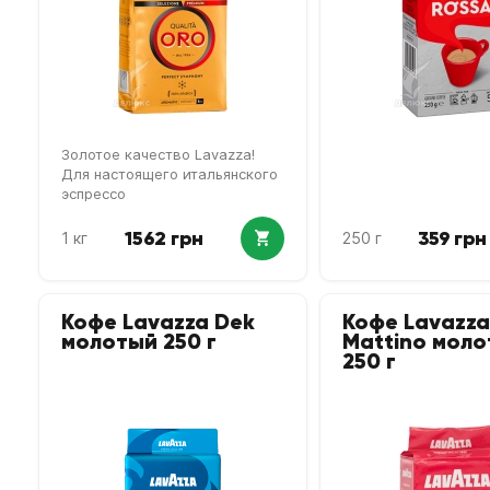
Золотое качество Lavazza!
Для настоящего итальянского
эспрессо
1562 грн
359 грн
1 кг
250 г
Кофе Lavazza Dek
Кофе Lavazza
молотый 250 г
Mattino мол
250 г