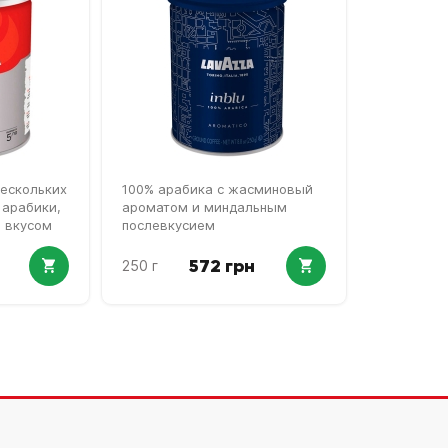
нескольких
100% арабика с жасминовый
 арабики,
ароматом и миндальным
м вкусом
послевкусием
572 грн
250 г