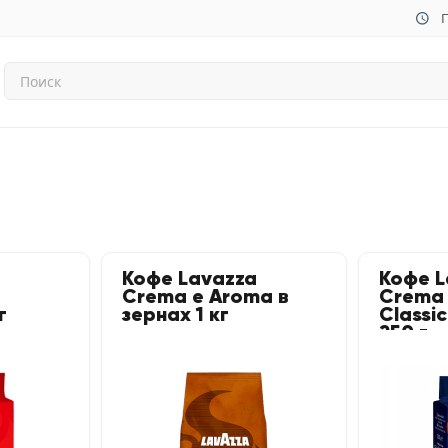
П
Кофе Lavazza
Кофе L
Crema e Aroma в
Crema 
г
зернах 1 кг
Classi
250 г