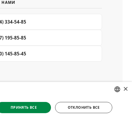
С НАМИ
4) 334-54-85
7) 195-85-85
0) 145-85-45
×
© 2008–2026 Магазин специй и пряностей Делюкс, Киев
RUSSIAN
Все материалы на сайте защищены авторским правом
ПРИНЯТЬ ВСЕ
ОТКЛОНИТЬ ВСЕ
UKRAINIAN
етственности