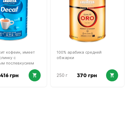
ит кофеин, имеет
100% арабика средней
слинку с
обжарки
ым послевкусием
416 грн
370 грн
250 г