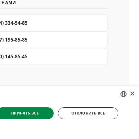
С НАМИ
4) 334-54-85
7) 195-85-85
0) 145-85-45
×
© 2008–2026 Магазин специй и пряностей Делюкс, Киев
RUSSIAN
Все материалы на сайте защищены авторским правом
ПРИНЯТЬ ВСЕ
ОТКЛОНИТЬ ВСЕ
UKRAINIAN
етственности