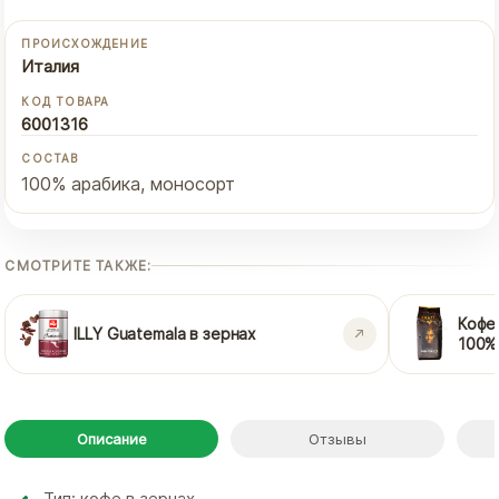
ПРОИСХОЖДЕНИЕ
Италия
КОД ТОВАРА
6001316
СОСТАВ
100% арабика, моносорт
СМОТРИТЕ ТАКЖЕ:
Кофе 
ILLY Guatemala в зернах
100%
Описание
Отзывы
Тип: кофе в зернах