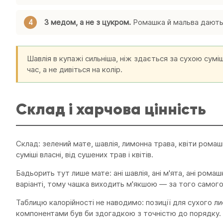
З медом, а не з цукром.
Ромашка й мальва дають 
Шавлія в купажі сильніша, ніж здається за сухою суміш
час, а не дивіться на колір.
Склад і харчова цінність
Склад: зелений мате, шавлія, лимонна трава, квіти ромаш
суміші власні, від сушених трав і квітів.
Бадьорить тут лише мате: ані шавлія, ані м'ята, ані ром
варіанті, тому чашка виходить м'якшою — за того самог
Таблицю калорійності не наводимо: позиції для сухого л
компонентами був би здогадкою з точністю до порядку. Бе