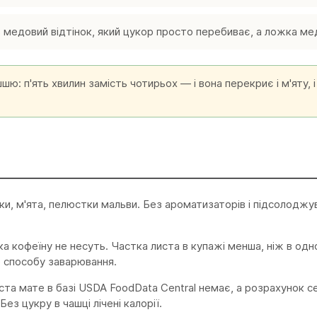
медовий відтінок, який цукор просто перебиває, а ложка м
шю: п'ять хвилин замість чотирьох — і вона перекриє і м'яту, і
ки, м'ята, пелюстки мальви. Без ароматизаторів і підсолоджув
ашка кофеїну не несуть. Частка листа в купажі менша, ніж в о
о способу заварювання.
иста мате в базі USDA FoodData Central немає, а розрахунок 
з цукру в чашці лічені калорії.