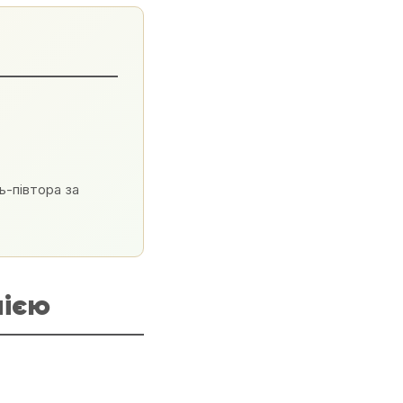
ць-півтора за
лією