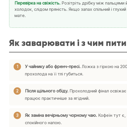
Перевірка на свіжість.
Розітріть дрібку між пальцями 
холодок, слідом пряність. Якщо запах спільний і глухи
мате.
Як заварювати і з чим пити
У чайнику або френч-пресі.
Ложка з гіркою на 200 
прохолода на її тлі губиться.
Після щільного обіду.
Прохолодний фінал освіжає с
працює практичніше за ягідний.
Як заміна вечірньому чорному чаю.
Кофеїн тут є, 
спокійного напою.