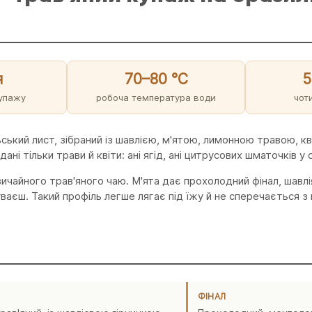
я
70–80 °C
5
купажу
робоча температура води
чот
ький лист, зібраний із шавлією, м'ятою, лимонною травою, к
і тільки трави й квіти: ані ягід, ані цитрусових шматочків у 
вичайного трав'яного чаю. М'ята дає прохолодний фінал, шавл
ваєш. Такий профіль легше лягає під їжу й не сперечається з
ФІНАЛ