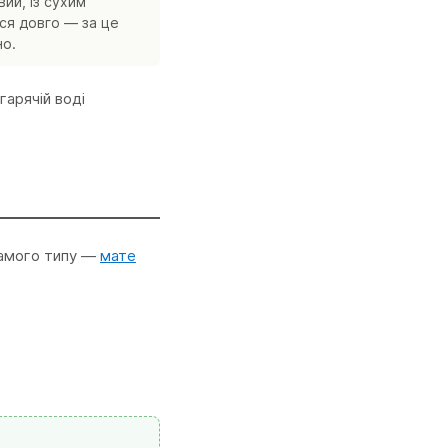
ий, із сухим
ся довго — за це
но.
гарячій воді
самого типу —
мате