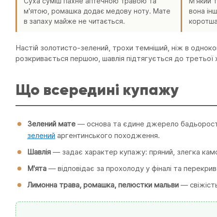
Суха суміш пахне аптечною травою та
М'який 
м'ятою, ромашка додає медову ноту. Мате
вона інш
в запаху майже не читається.
коротша
Настій золотисто-зелений, трохи темніший, ніж в одноком
розкривається першою, шавлія підтягується до третьої 
Що всередині купажу
Зелений мате
— основа та єдине джерело бадьорості
зелений
аргентинського походження.
Шавлія
— задає характер купажу: пряний, злегка камф
М'ята
— відповідає за прохолоду у фіналі та перекрива
Лимонна трава, ромашка, пелюстки мальви
— свіжість