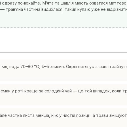
й одразу понюхайте. М'ята та шавлія мають озватися миттєво
й — трав'яна частина видихлася, такий купаж уже не відрізнит
мл, вода 70–80 °C, 4–5 хвилин. Окріп витягує з шавлії зайву гі
мак у роті краще за солодкий чай — це той випадок, коли тр
але частка листа менша, ніж у чистій позиції, а трави зміщуют