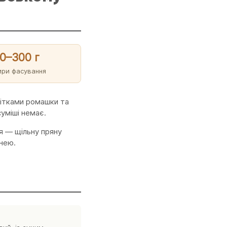
0–300 г
ири фасування
вітками ромашки та
суміші немає.
ія — щільну пряну
 нею.