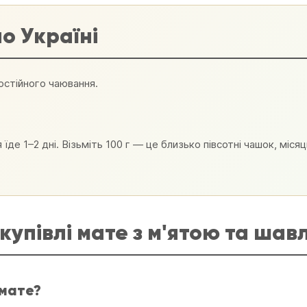
о Україні
остійного чаювання.
 їде 1–2 дні. Візьміть 100 г — це близько півсотні чашок, міся
купівлі мате з м'ятою та шав
 мате?