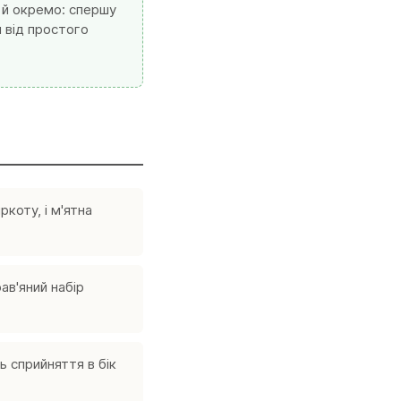
 й окремо: спершу
и від простого
ркоту, і м'ятна
ав'яний набір
ь сприйняття в бік