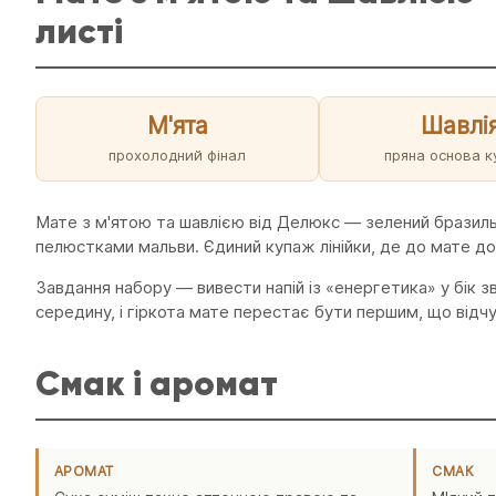
листі
М'ята
Шавлі
прохолодний фінал
пряна основа 
Мате з м'ятою та шавлією від Делюкс — зелений бразильс
пелюстками мальви. Єдиний купаж лінійки, де до мате додан
Завдання набору — вивести напій із «енергетика» у бік з
середину, і гіркота мате перестає бути першим, що відчу
Смак і аромат
АРОМАТ
СМАК