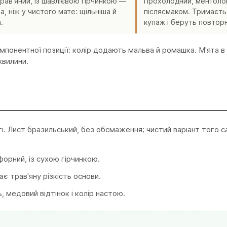
трав'яний, із шавлієвою гірчинкою —
Прохолодний, ментолов
а, ніж у чистого мате: щільніша й
післясмаком. Тримаєть
.
купаж і беруть повтор
понентної позиції: колір додають мальва й ромашка. М'ята в 
хвилини.
. Лист бразильський, без обсмаження; чистий варіант того 
орний, із сухою гірчинкою.
є трав'яну різкість основи.
, медовий відтінок і колір настою.