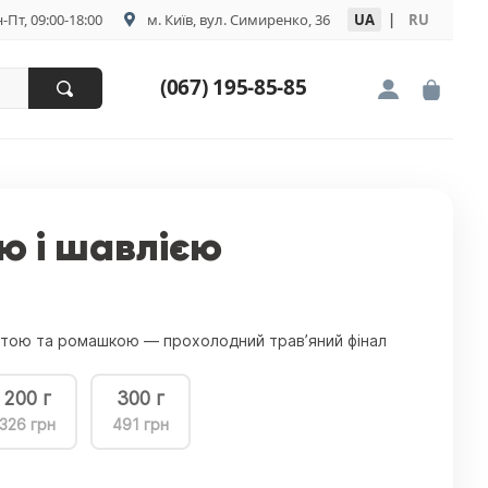
-Пт, 09:00-18:00
м. Київ, вул. Симиренко, 36
UA
|
RU
(067) 195-85-85
ою і шавлією
’ятою та ромашкою — прохолодний трав’яний фінал
200 г
300 г
326 грн
491 грн