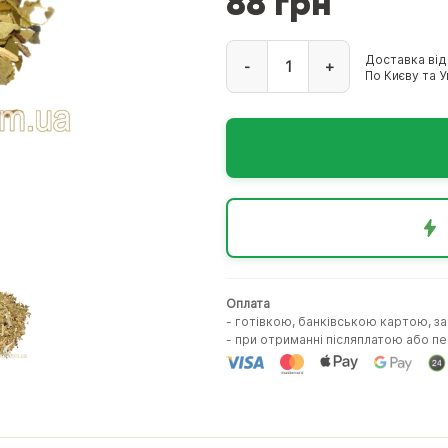
88 грн
Доставка від
-
+
По Києву та Ук
Оплата
- готівкою, банківською картою, з
- при отриманні післяплатою або 