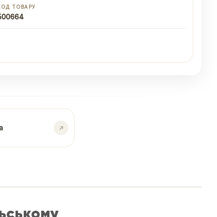
КОД ТОВАРУ
500664
а
льському