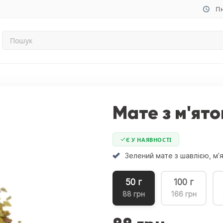
Пн
Мате з м'ят
Є У НАЯВНОСТІ
Зелений мате з шавлією, м
50 г
100 г
88 грн
166 грн