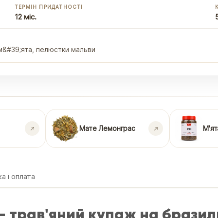
ТЕРМІН ПРИДАТНОСТІ
12 міс.
 м&#39;ята, пелюстки мальви
Мате Лемонграс
М'ят
а і оплата
 — трав'яний купаж на брази