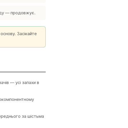
еду — продовжує.
 основу. Засікайте
ачів — усі запахи в
днокомпонентному
середнього за шістьма