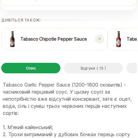
ДИВІТЬСЯ ТАКОЖ:
Tabasco Chipotle Pepper Sauce
Taba
Опис
Відгуки ( 15 )
Tabasco Garlic Pepper Sauce (1200-1800 сковилів) -
часниковий перцевий соус. У цьому соусі за
непотрібністю вже відсутній консервант, зате є оцет,
вода, сіль і суміш трьох червоних перців наступних
сортів:
1. М'який кайенський;
2. Трохи витриманий у дубових бочках перець сорту