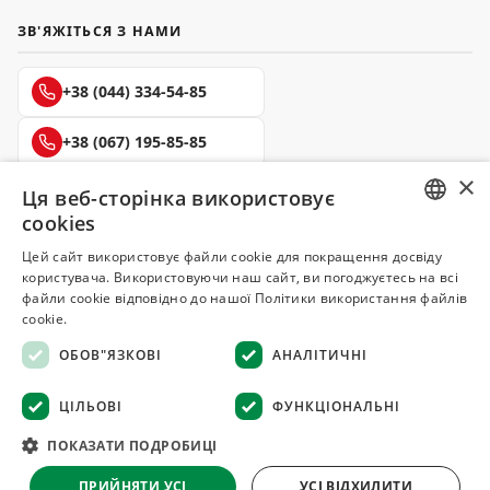
ЗВ'ЯЖІТЬСЯ З НАМИ
+38 (044) 334-54-85
+38 (067) 195-85-85
×
+38 (050) 145-85-45
Ця веб-сторінка використовує
cookies
RUSSIAN
Цей сайт використовує файли cookie для покращення досвіду
користувача. Використовуючи наш сайт, ви погоджуєтесь на всі
UKRAINIAN
файли cookie відповідно до нашої Політики використання файлів
Делюкс
cookie.
СПЕЦІЇ ТА ПРЯНОЩІ
ОБОВ"ЯЗКОВІ
АНАЛІТИЧНІ
© 2008–2026 Магазин спецій та прянощів Делюкс, Київ
ЦІЛЬОВІ
ФУНКЦІОНАЛЬНІ
Всі матеріали на сайті захищені авторським правом
ПОКАЗАТИ ПОДРОБИЦІ
Оферта
·
Повернення товару
·
Гарантія якості
·
Конфіденційність
ПРИЙНЯТИ УСІ
УСІ ВІДХИЛИТИ
·
Відмова від відповідальності