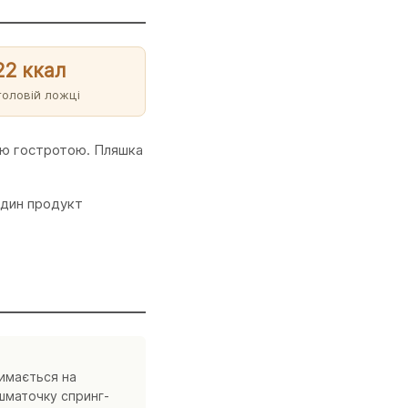
22 ккал
толовій ложці
чою гостротою. Пляшка
Один продукт
римається на
 шматочку спринг-