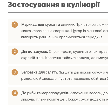
Застосування в кулінарії
Маринад для курки та свинини.
Три столові ложки 
липка карамельна скоринка. Цукор із мангової о
підгорить раніше, ніж просмажиться середина.
Діп до закусок.
Спринг-роли, курячі стріпси, крев
окремій піалі. Класична тайська подача, де вмочу
Заправка для салату.
Змішати дві ложки соусу з 
рукколою й авокадо. Густота дозволяє обійтися бе
До риби та морепродуктів.
Запечений лосось, до
лимона, тільки помітніше. Ложку соусу додають на