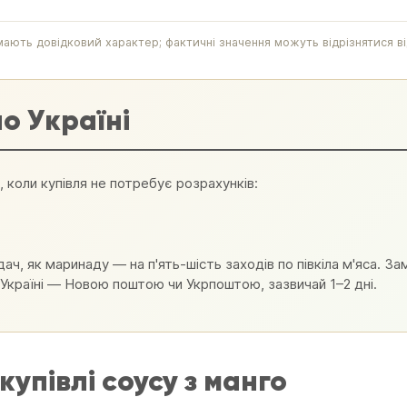
ають довідковий характер; фактичні значення можуть відрізнятися від 
о Україні
, коли купівля не потребує розрахунків:
ач, як маринаду — на п'ять-шість заходів по півкіла м'яса. З
ій Україні — Новою поштою чи Укрпоштою, зазвичай 1–2 дні.
упівлі соусу з манго