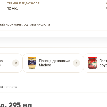
ТЕРМІН ПРИДАТНОСТІ
12 міс.
яний крохмаль, оцтова кислота
en
Гірчиця дижонська
Гост
e
Madero
соус
а і оплата
д, 295 мл