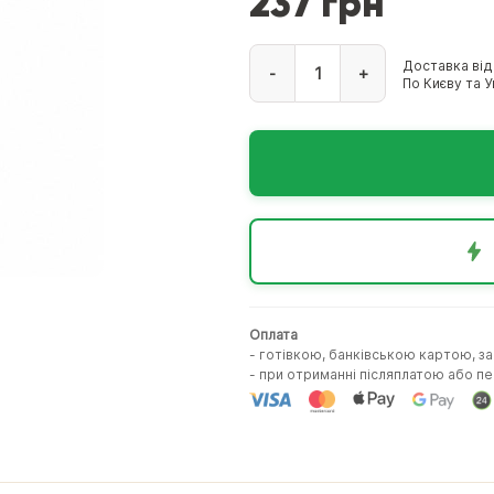
237 грн
Доставка від
-
+
По Києву та Ук
Оплата
- готівкою, банківською картою, з
- при отриманні післяплатою або 