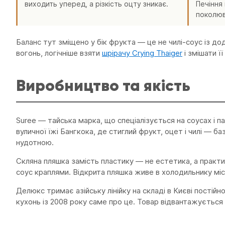
виходить уперед, а різкість оцту зникає.
Печіння 
поколюв
Баланс тут зміщено у бік фрукта — це не чилі-соус із до
вогонь, логічніше взяти
шрірачу Crying Thaiger
і змішати ї
Виробництво та якість
Suree — тайська марка, що спеціалізується на соусах і п
вуличної їжі Бангкока, де стиглий фрукт, оцет і чилі — б
нудотною.
Скляна пляшка замість пластику — не естетика, а практи
соус краплями. Відкрита пляшка живе в холодильнику мі
Делюкс тримає азійську лінійку на складі в Києві постійно
кухонь із 2008 року саме про це. Товар відвантажується