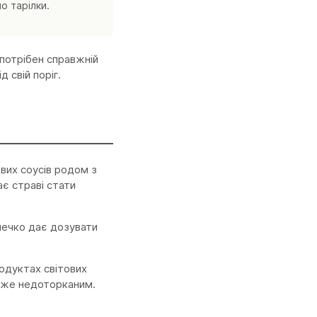
о тарілки.
 потрібен справжній
 свій поріг.
ових соусів родом з
ає страві стати
рлечко дає дозувати
родуктах світових
айже недоторканим.