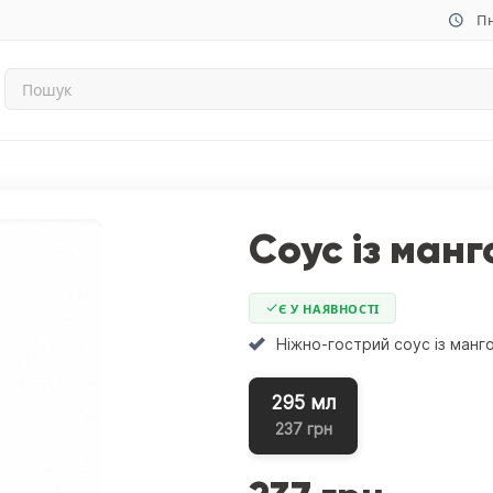
Пн
Соус із манг
Є У НАЯВНОСТІ
Ніжно-гострий соус із манг
295 мл
237 грн