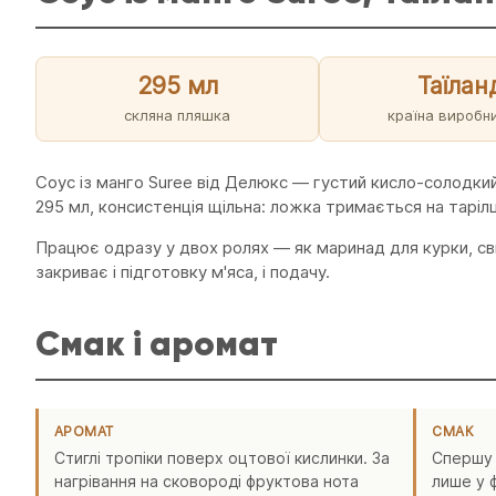
295 мл
Таїлан
скляна пляшка
країна виробн
Соус із манго Suree від Делюкс — густий кисло-солодкий 
295 мл, консистенція щільна: ложка тримається на таріл
Працює одразу у двох ролях — як маринад для курки, сви
закриває і підготовку м'яса, і подачу.
Смак і аромат
АРОМАТ
СМАК
Стиглі тропіки поверх оцтової кислинки. За
Спершу с
нагрівання на сковороді фруктова нота
лише у 