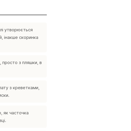
илі утворюється
й, інакше скоринка
, просто з пляшки, в
лату з креветками,
иски.
, як часточка
ці.