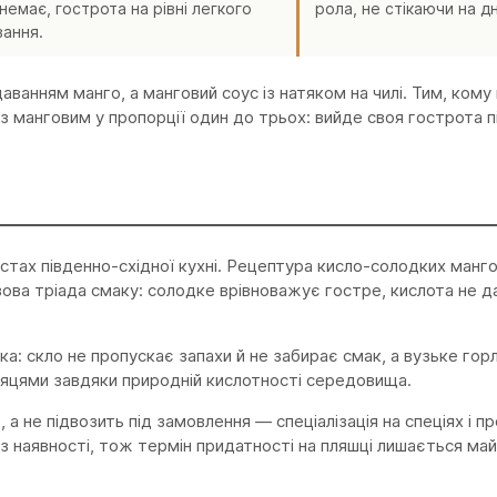
немає, гострота на рівні легкого
рола, не стікаючи на дн
ання.
даванням манго, а манговий соус із натяком на чилі. Тим, кому
ї з манговим у пропорції один до трьох: вийде своя гострота під
астах південно-східної кухні. Рецептура кисло-солодких манг
азова тріада смаку: солодке врівноважує гостре, кислота не д
ка: скло не пропускає запахи й не забирає смак, а вузьке го
сяцями завдяки природній кислотності середовища.
, а не підвозить під замовлення — спеціалізація на спеціях і п
 з наявності, тож термін придатності на пляшці лишається м