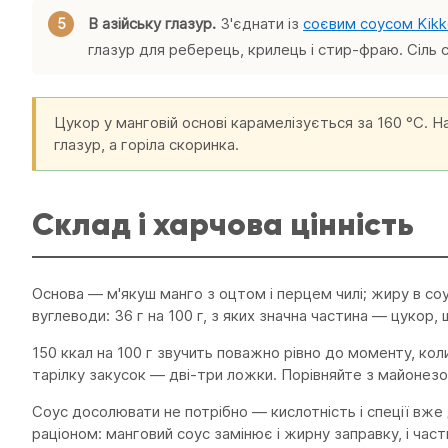
В азійську глазур.
З'єднати із
соєвим соусом Kik
глазур для реберець, крилець і стир-фраю. Сіль
Цукор у манговій основі карамелізується за 160 °C. На
глазур, а горіла скоринка.
Склад і харчова цінність
Основа — м'якуш манго з оцтом і перцем чилі; жиру в соу
вуглеводи: 36 г на 100 г, з яких значна частина — цуко
150 ккал на 100 г звучить поважно рівно до моменту, коли
тарілку закусок — дві-три ложки. Порівняйте з майонезом
Соус досолювати не потрібно — кислотність і спеції вже
раціоном: манговий соус замінює і жирну заправку, і част