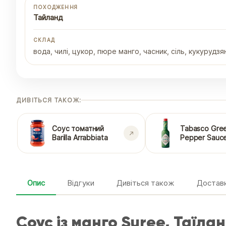
ПОХОДЖЕННЯ
Тайланд
СКЛАД
вода, чилі, цукор, пюре манго, часник, сіль, кукурудз
ДИВІТЬСЯ ТАКОЖ:
Соус томатний
Tabasco Gre
Barilla Arrabbiata
Pepper Sauc
Опис
Відгуки
Дивіться також
Доставк
Соус із манго Suree, Таїлан