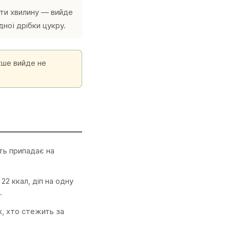
іти хвилину — вийде
ної дрібки цукру.
акше вийде не
сть припадає на
22 ккал, діп на одну
.
х, хто стежить за