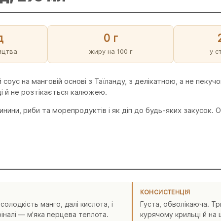
д
0 г
ицтва
жиру на 100 г
у с
соус на манговій основі з Таїланду, з делікатною, а не пеку
ці й не розтікається калюжею.
нини, риби та морепродуктів і як діп до будь-яких закусок. 
КОНСИСТЕНЦІЯ
олодкість манго, далі кислота, і
Густа, обволікаюча. Т
фіналі — м'яка перцева теплота.
курячому крильці й на