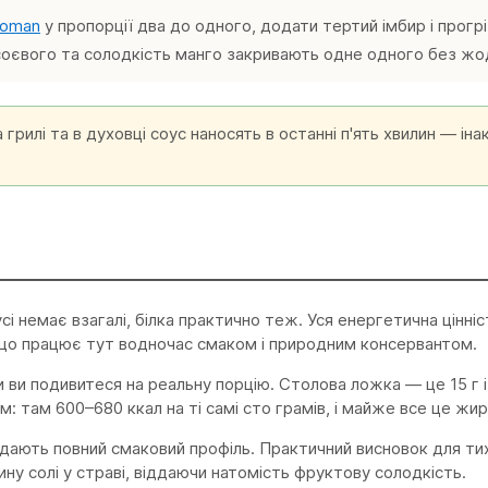
koman
у пропорції два до одного, додати тертий імбир і прогр
 соєвого та солодкість манго закривають одне одного без жод
 грилі та в духовці соус наносять в останні п'ять хвилин — ін
сі немає взагалі, білка практично теж. Уся енергетична цінні
р, що працює тут водночас смаком і природним консервантом.
 ви подивитеся на реальну порцію. Столова ложка — це 15 г і 
: там 600–680 ккал на ті самі сто грамів, і майже все це жир
 дають повний смаковий профіль. Практичний висновок для ти
ину солі у страві, віддаючи натомість фруктову солодкість.