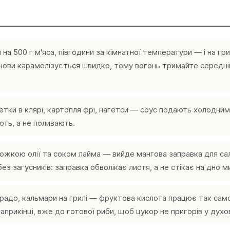
на 500 г м'яса, півгодини за кімнатної температури — і на гр
снови карамелізується швидко, тому вогонь тримайте середні
етки в клярі, картопля фрі, нагетси — соус подають холодним
ють, а не поливають.
ложкою олії та соком лайма — вийде мангова заправка для са
з загусників: заправка обволікає листя, а не стікає на дно м
радо, кальмари на грилі — фруктова кислота працює так само
прикінці, вже до готової риби, щоб цукор не пригорів у духов