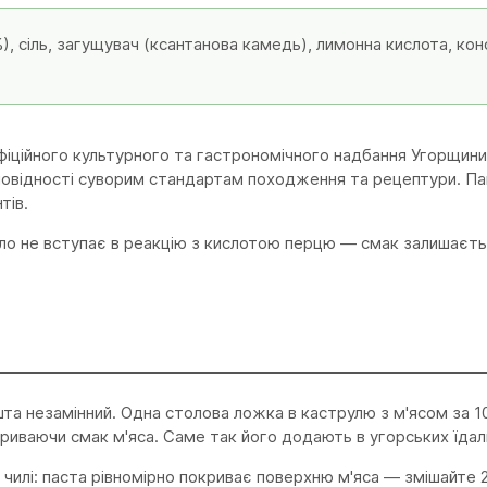
, сіль, загущувач (ксантанова камедь), лимонна кислота, ко
фіційного культурного та гастрономічного надбання Угорщини
повідності суворим стандартам походження та рецептури. Па
тів.
ло не вступає в реакцію з кислотою перцю — смак залишаєть
ішта незамінний. Одна столова ложка в каструлю з м'ясом за 10
риваючи смак м'яса. Саме так його додають в угорських їдал
чилі: паста рівномірно покриває поверхню м'яса — змішайте 2 