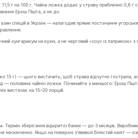
1,5 г на 100 г. Чайна ложка додає у страву приблизно 0,6 г с
вання Ерош Пішта, а не до.
азин спецій в Україні — налагодив пряме постачання угорських
правлення.
ний хунгарикум на кухні, а не черговий «соус із паприкою» з
ко 15 г) — цього вистачить, щоб страва відчутно гострила, ал
род — половина чайної ложки. Починайте з меншого: Ерош Пішт
ях вистачає на 15–20 порцій.
м. Термін зберігання відкритої банки — до 3 місяців. Виробн
 не нескінченно. Якщо на поверхні з'явився білястий наліт — о