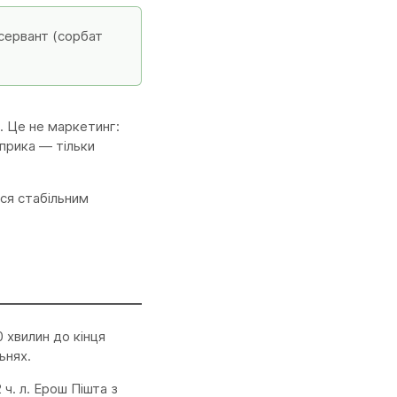
нсервант (сорбат
. Це не маркетинг:
прика — тільки
ся стабільним
 хвилин до кінця
ьнях.
ч. л. Ерош Пішта з