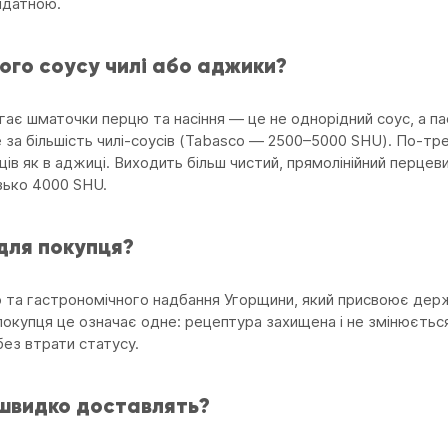
идатною.
ного соусу чилі або аджики?
ігає шматочки перцю та насіння — це не однорідний соус, а п
 за більшість чилі-соусів (Tabasco — 2500–5000 SHU). По-тр
щів як в аджиці. Виходить більш чистий, прямолінійний перцев
изько 4000 SHU.
для покупця?
о та гастрономічного надбання Угорщини, який присвоює держ
я покупця це означає одне: рецептура захищена і не змінюєть
ез втрати статусу.
 швидко доставлять?