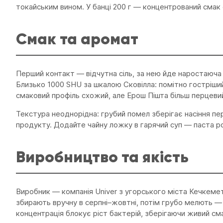
токайським вином. У банці 200 г — концентрований смак 
Смак та аромат
Перший контакт — відчутна сіль, за нею йде наростаюча 
Близько 1000 SHU за шкалою Сковілла: помітно гостріший
смаковий профіль схожий, але Ерош Пішта більш перцеви
Текстура неоднорідна: грубий помел зберігає насіння п
продукту. Додайте чайну ложку в гарячий суп — паста р
Виробництво та якість
Виробник — компанія Univer з угорського міста Кечкемет
збирають вручну в серпні–жовтні, потім грубо мелють —
концентрація блокує ріст бактерій, зберігаючи живий см