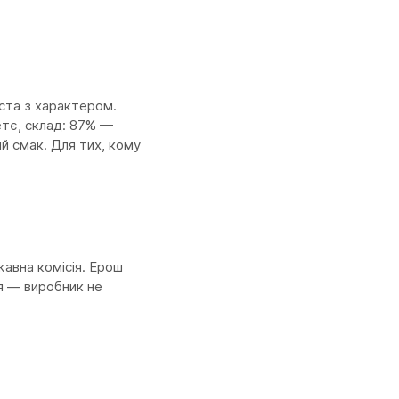
аста з характером.
етє, склад: 87% —
ий смак. Для тих, кому
авна комісія. Ерош
ся — виробник не