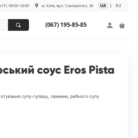
-Пт, 09:00-18:00
м. Київ, вул. Симиренко, 36
UA
|
RU
(067) 195-85-85
ський соус Eros Pista
готування супу-гуляшу, свинини, рибного супу