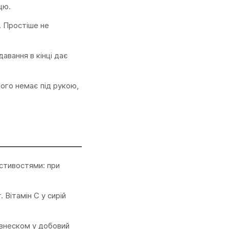
цю.
. Простіше не
авання в кінці дає
іжого немає під рукою,
астивостями: при
 Вітамін С у сирій
м внеском у добовий