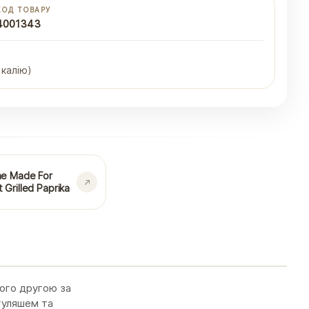
КОД ТОВАРУ
4001343
 калію)
e Made For
 Grilled Paprika
його другою за
гуляшем та