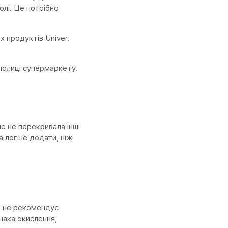
олі. Це потрібно
 продуктів Univer.
 полиці супермаркету.
е не перекривала інші
а легше додати, ніж
ик не рекомендує
знака окислення,