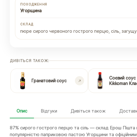
ПОХОДЖЕННЯ
Угорщина
СКЛАД
пюре сирого червоного гострого перцю, сіль, загущув
ДИВІТЬСЯ ТАКОЖ:
Соєвий соус
Гранатовий соус
Kikkoman Кла
Опис
Відгуки
Дивіться також
Доставк
87% сирого гострого перцю та сіль — склад Ерош Пішта 
популярністю паприковою пастою Угорщини та офіційним 