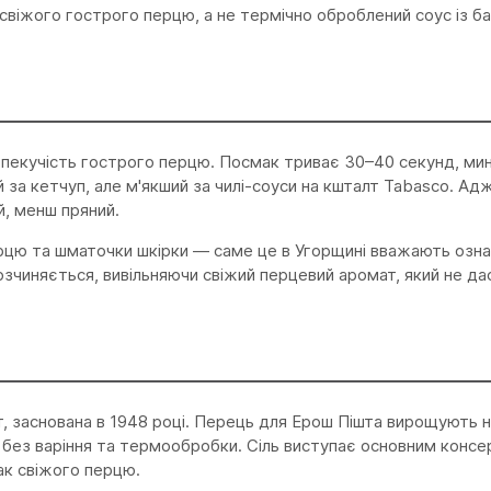
свіжого гострого перцю, а не термічно оброблений соус із ба
пекучість гострого перцю. Посмак триває 30–40 секунд, мина
 за кетчуп, але м'якший за чилі-соуси на кшталт Tabasco. Ад
й, менш пряний.
ерцю та шматочки шкірки — саме це в Угорщині вважають озн
озчиняється, вивільняючи свіжий перцевий аромат, який не д
, заснована в 1948 році. Перець для Ерош Пішта вирощують на
 без варіння та термообробки. Сіль виступає основним консе
ак свіжого перцю.