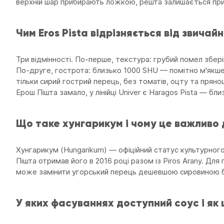
верхній шар прибирають ложкою, решта залишається пр
Чим Eros Pista відрізняється від звичай
Три відмінності. По-перше, текстура: грубий помел збер
По-друге, гострота: близько 1000 SHU — помітно м'якше
тільки сирий гострий перець, без томатів, оцту та пряно
Ерош Пішта замало, у лінійці Univer є Haragos Pista — бл
Що таке хунгарикум і чому це важливо 
Хунгарикум (Hungarikum) — офіційний статус культурног
Пішта отримав його в 2016 році разом із Piros Arany. Дл
може замінити угорський перець дешевшою сировиною б
У яких фасуваннях доступний соус і як