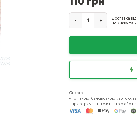
110 грн
Доставка від
-
+
По Києву та Ук
Оплата
- готівкою, банківською картою, з
- при отриманні післяплатою або 