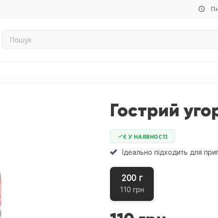
Пн
Гострий угор
Є У НАЯВНОСТІ
Ідеально підходить для при
200 г
110 грн