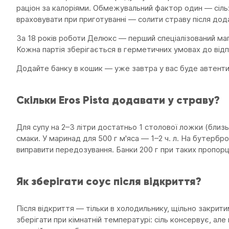
раціон за калоріями. Обмежувальний фактор один — сіль: 1
враховувати при приготуванні — солити страву після дода
За 18 років роботи Делюкс — перший спеціалізований маг
Кожна партія зберігається в герметичних умовах до від
Додайте банку в кошик — уже завтра у вас буде автентич
Скільки Eros Pista додавати у страву?
Для супу на 2–3 літри достатньо 1 столової ложки (близь
смаки. У маринад для 500 г м'яса — 1–2 ч. л. На бутерб
виправити передозування. Банки 200 г при таких пропорці
Як зберігати соус після відкриття?
Після відкриття — тільки в холодильнику, щільно закрити
зберігати при кімнатній температурі: сіль консервує, але