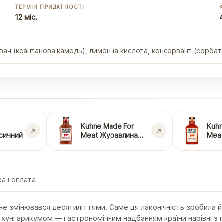
ТЕРМІН ПРИДАТНОСТІ
12 міс.
ач (ксантанова камедь), лимонна кислота, консервант (сорбат
Kuhne Made For
Kuhn
сичний
Meat Журавлина
Meat
Барбекю
а і оплата
не змінювався десятиліттями. Саме ця лаконічність зробила 
хунгарикумом — гастрономічним надбанням країни нарівні з 