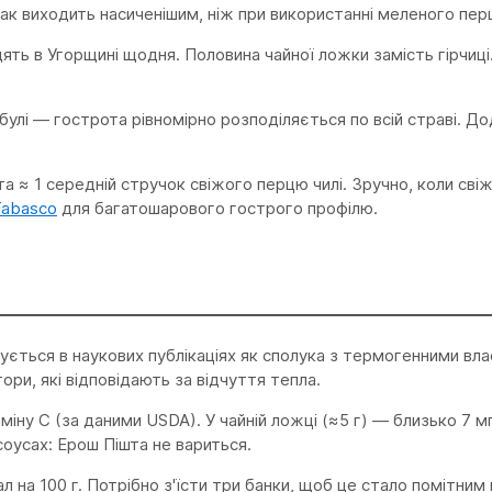
ак виходить насиченішим, ніж при використанні меленого пер
ть в Угорщині щодня. Половина чайної ложки замість гірчиці
лі — гострота рівномірно розподіляється по всій страві. Дод
ішта ≈ 1 середній стручок свіжого перцю чилі. Зручно, коли св
Tabasco
для багатошарового гострого профілю.
ється в наукових публікаціях як сполука з термогенними вл
ри, які відповідають за відчуття тепла.
ну C (за даними USDA). У чайній ложці (≈5 г) — близько 7 мг.
соусах: Ерош Пішта не вариться.
кал на 100 г. Потрібно з'їсти три банки, щоб це стало помітни