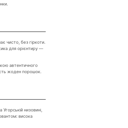
нки.
є чисто, без гіркоти.
жика для орієнтиру —
акою автентичного
асть жоден порошок.
 Угорській низовині,
рвантом: висока