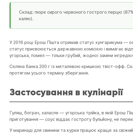
Склад: пюре сирого червоного гострого перцю (87%)
калію).
У 2016 році Ерош Пішта отримав статус хунгарикума — о
статус присвоюється державною комісією і вимагає від
угорська, помел — тільки грубий, жодної заміни інгредієн
Скляна банка 200 г із металевою кришкою твіст-офф. Ск
протягом усього терміну зберігання.
Застосування в кулінарії
Гуляш, бограч, халасле — угорська трійка, в якій Ерош П
приготування — соус віддає гостроту бульйону, не перек
У маринаді для свинини та курки працює краще за свіжий 