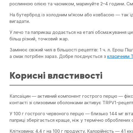
рослинною олією та часником, маринуйте 2–4 години. См
На бутерброд із холодним м'ясом або ковбасою — так їдя
вигадати.
У лечо та паприкаш додається на етапі обсмажування цибу
більш різкий, точковий жар.
Замінює свіжий чилі в більшості рецептів: 1 ч. л. Ерош П
а смак потрібен зараз. Добре поєднується з
класичним 
Корисні властивості
Капсаїцин — активний компонент гострого перцю — фіксу
контакті зі слизовими оболонками активує TRPV1-рецепто
У 100 г гострого червоного перцю — близько 144 мг вітамі
паприці зберігається краще, ніж у термічно оброблених 
Клітковина: 4,4 г на 100 г продукту. Калорійність — 41 к