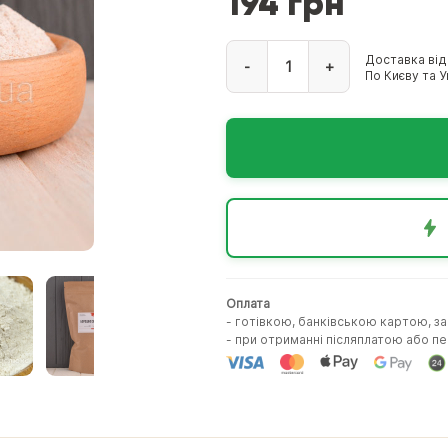
194 грн
Доставка від
-
+
По Києву та Ук
Оплата
- готівкою, банківською картою, з
- при отриманні післяплатою або 