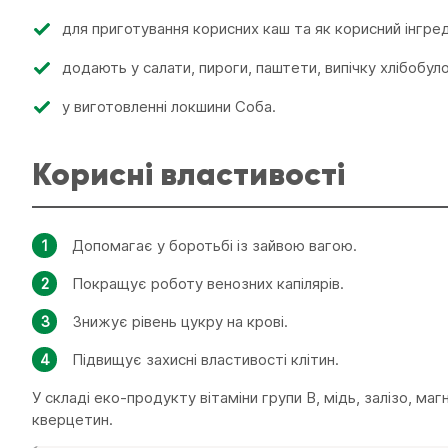
для приготування корисних каш та як корисний інгреді
додають у салати, пироги, паштети, випічку хлібобуло
у виготовленні локшини Соба.
Корисні властивості
Допомагає у боротьбі із зайвою вагою.
Покращує роботу венозних капілярів.
Знижує рівень цукру на крові.
Підвищує захисні властивості клітин.
У складі еко-продукту вітаміни групи В, мідь, залізо, магн
кверцетин.