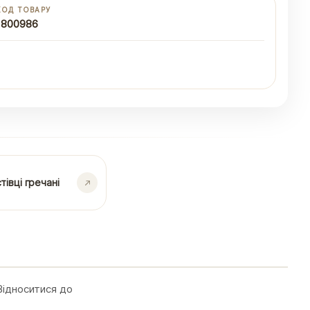
КОД ТОВАРУ
1800986
тівці гречані
Відноситися до