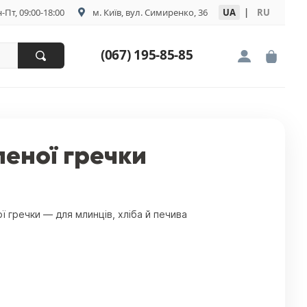
-Пт, 09:00-18:00
м. Київ, вул. Симиренко, 36
UA
|
RU
(067) 195-85-85
еної гречки
 гречки — для млинців, хліба й печива