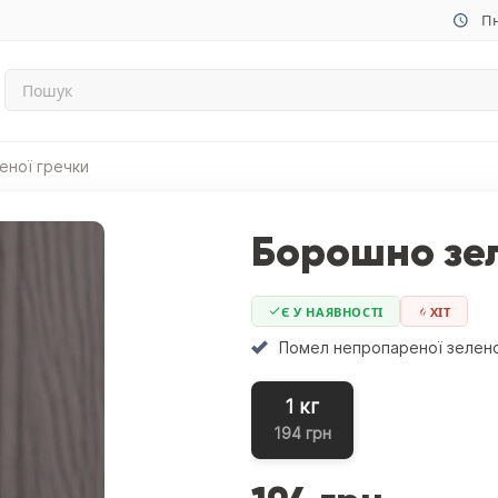
Пн
еної гречки
Борошно зел
Є У НАЯВНОСТІ
ХIТ
Помел непропареної зеленої
1 кг
194 грн