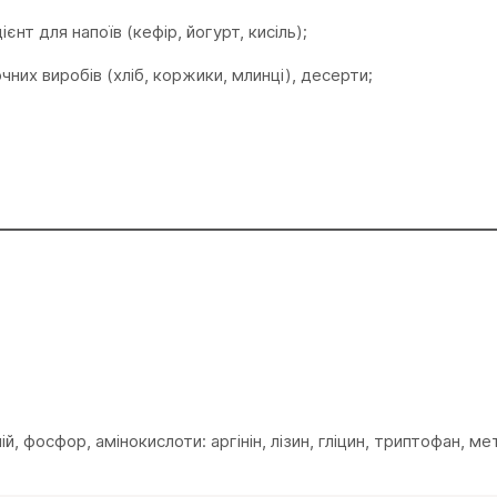
єнт для напоїв (кефір, йогурт, кисіль);
чних виробів (хліб, коржики, млинці), десерти;
ій, фосфор, амінокислоти: аргінін, лізин, гліцин, триптофан, мет