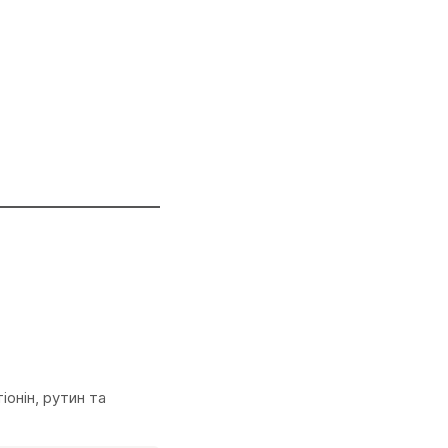
іонін, рутин та