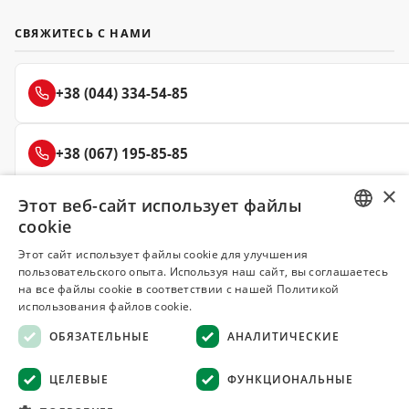
СВЯЖИТЕСЬ С НАМИ
+38 (044) 334-54-85
+38 (067) 195-85-85
×
Этот веб-сайт использует файлы
+38 (050) 145-85-45
cookie
RUSSIAN
Этот сайт использует файлы cookie для улучшения
пользовательского опыта. Используя наш сайт, вы соглашаетесь
UKRAINIAN
на все файлы cookie в соответствии с нашей Политикой
Делюкс
использования файлов cookie.
СПЕЦИИ И ПРЯНОСТИ
ОБЯЗАТЕЛЬНЫЕ
АНАЛИТИЧЕСКИЕ
© 2008–2026 Магазин специй и пряностей Делюкс, Киев
ЦЕЛЕВЫЕ
ФУНКЦИОНАЛЬНЫЕ
Все материалы на сайте защищены авторским правом