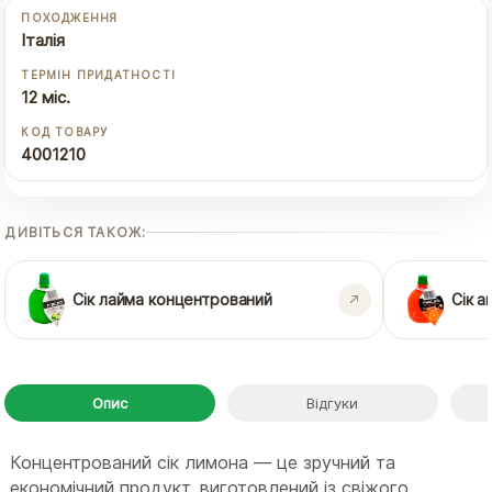
ПОХОДЖЕННЯ
Італія
ТЕРМІН ПРИДАТНОСТІ
12 міс.
КОД ТОВАРУ
4001210
ДИВІТЬСЯ ТАКОЖ:
Сік лайма концентрований
Сік 
Опис
Відгуки
Концентрований сік лимона — це зручний та
економічний продукт, виготовлений із свіжого