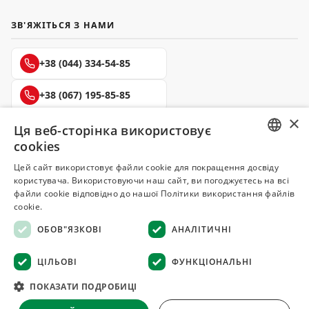
ЗВ'ЯЖІТЬСЯ З НАМИ
+38 (044) 334-54-85
+38 (067) 195-85-85
×
+38 (050) 145-85-45
Ця веб-сторінка використовує
cookies
RUSSIAN
Цей сайт використовує файли cookie для покращення досвіду
користувача. Використовуючи наш сайт, ви погоджуєтесь на всі
UKRAINIAN
файли cookie відповідно до нашої Політики використання файлів
Делюкс
cookie.
СПЕЦІЇ ТА ПРЯНОЩІ
ОБОВ"ЯЗКОВІ
АНАЛІТИЧНІ
© 2008–2026 Магазин спецій та прянощів Делюкс, Київ
ЦІЛЬОВІ
ФУНКЦІОНАЛЬНІ
Всі матеріали на сайті захищені авторським правом
ПОКАЗАТИ ПОДРОБИЦІ
Оферта
·
Повернення товару
·
Гарантія якості
·
Конфіденційність