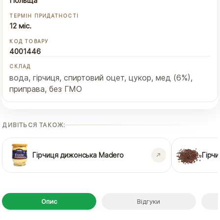
Польща
ТЕРМІН ПРИДАТНОСТІ
12 міс.
КОД ТОВАРУ
4001446
СКЛАД
вода, гірчиця, спиртовий оцет, цукор, мед (6%),
приправа, без ГМО
ДИВІТЬСЯ ТАКОЖ:
Гірчиця дижонська Madero
Гірч
Опис
Відгуки