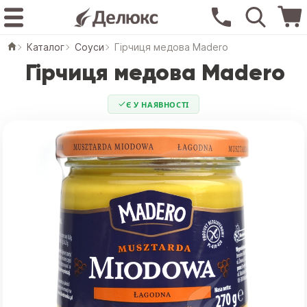
Каталог
Соуси
Гірчиця медова Madero
Гірчиця медова Madero
Є У НАЯВНОСТІ