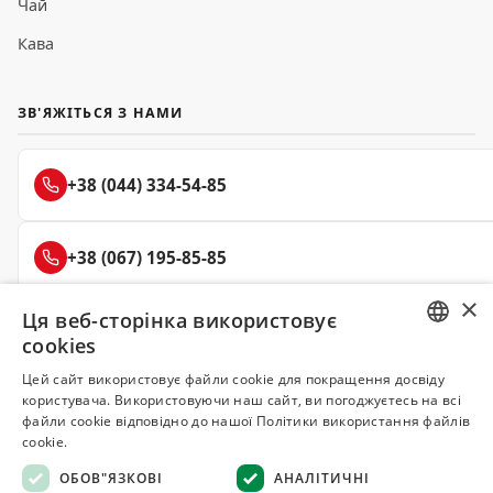
Чай
Кава
ЗВ'ЯЖІТЬСЯ З НАМИ
+38 (044) 334-54-85
+38 (067) 195-85-85
×
Ця веб-сторінка використовує
+38 (050) 145-85-45
cookies
RUSSIAN
Цей сайт використовує файли cookie для покращення досвіду
користувача. Використовуючи наш сайт, ви погоджуєтесь на всі
UKRAINIAN
файли cookie відповідно до нашої Політики використання файлів
Делюкс
cookie.
СПЕЦІЇ ТА ПРЯНОЩІ
ОБОВ"ЯЗКОВІ
АНАЛІТИЧНІ