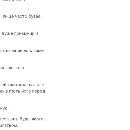
 як це часто буває,
— дуже приємний із
 батьківщиною є саме
ай з легкою
ейських країнах, але
ваків п'ють його перед
інує.
 потішить будь-якого,
багатьом.