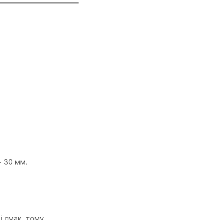
- 30 мм.
і смак, тому