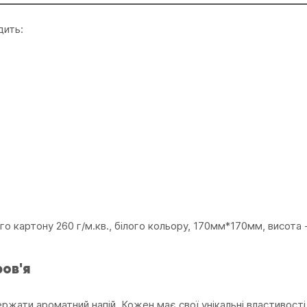
дить:
о картону 260 г/м.кв., білого кольору, 170мм*170мм, висота 
ров'я
ержати ароматний напій. Кожен має свої унікальні властивості 