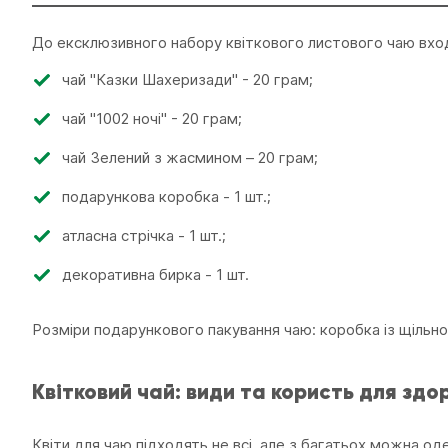
До ексклюзивного набору квіткового листового чаю вхо
чай "Казки Шахеризади" - 20 грам;
чай "1002 ночі" - 20 грам;
чай Зелений з жасмином – 20 грам;
подарункова коробка - 1 шт.;
атласна стрічка - 1 шт.;
декоративна бирка - 1 шт.
Розміри подарункового пакування чаю: коробка із щільног
Квітковий чай: види та користь для здо
Квіти для чаю підходять не всі, але з багатьох можна од