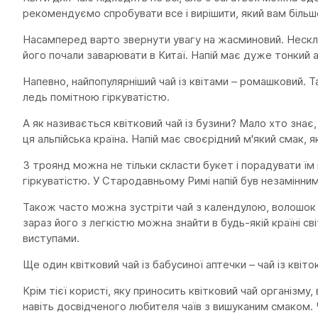
рекомендуємо спробувати все і вирішити, який вам більш
Насамперед варто звернути увагу на жасминовий. Несклад
його почали заварювати в Китаї. Напій має дуже тонкий 
Напевно, найпопулярніший чай із квітами – ромашковий.
ледь помітною гіркуватістю.
А як називається квітковий чай із бузини? Мало хто зна
ця альпійська країна. Напій має своєрідний м'який смак,
З троянд можна не тільки скласти букет і порадувати їм
гіркуватістю. У Стародавньому Римі напій був незамінним 
Також часто можна зустріти чай з календулою, волошок т
зараз його з легкістю можна знайти в будь-якій країні сві
виступами.
Ще один квітковий чай із бабусиної аптечки – чай із квіто
Крім тієї користі, яку приносить квітковий чай організму
навіть досвідченого любителя чаїв з вишуканим смаком. 