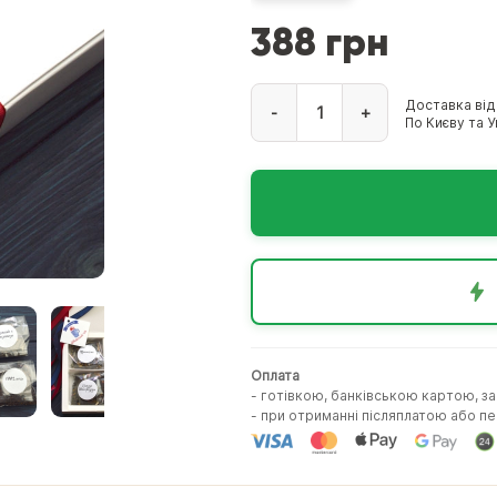
388 грн
Доставка від
-
+
По Києву та Ук
Оплата
- готівкою, банківською картою, з
- при отриманні післяплатою або 