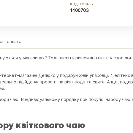
КОД ТОВАРУ
1400703
а і оплата
нуються у магазинах? Тоді внесіть різноманітність у своє жи
нтернет-магазині Делюкс у подарунковій упаковці. 4 елітних 
еально підійде як презент на різні події та свята. А ще, пода
ей.
ори чаю. В індивідуальному порядку при покупці набору чаю
ру квіткового чаю