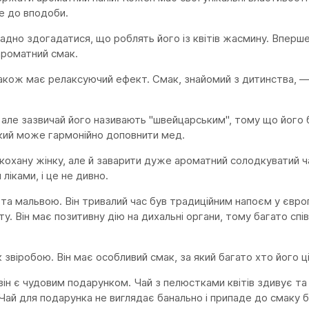
е до вподоби.
но здогадатися, що роблять його із квітів жасмину. Вперше,
ароматний смак.
 Також має релаксуючий ефект. Смак, знайомий з дитинства, 
є, але зазвичай його називають "швейцарським", тому що його
 який може гармонійно доповнити мед.
 кохану жінку, але й заварити дуже ароматний солодкуватий ч
ліками, і це не дивно.
а мальвою. Він тривалий час був традиційним напоєм у європ
ту. Він має позитивну дію на дихальні органи, тому багато спі
к звіробою. Він має особливий смак, за який багато хто його ц
, він є чудовим подарунком. Чай з пелюстками квітів здивує та
Чай для подарунка не виглядає банально і припаде до смаку 