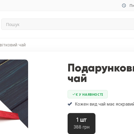
Пн
вітковий чай
Подарункови
чай
Є У НАЯВНОСТІ
Кожен вид чай має яскравий
1 шт
388 грн