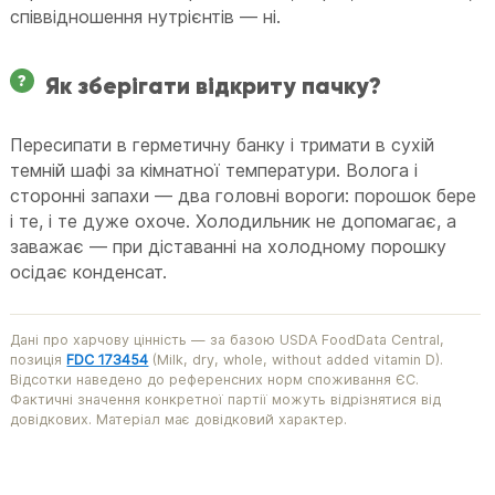
співвідношення нутрієнтів — ні.
Як зберігати відкриту пачку?
Пересипати в герметичну банку і тримати в сухій
темній шафі за кімнатної температури. Волога і
сторонні запахи — два головні вороги: порошок бере
і те, і те дуже охоче. Холодильник не допомагає, а
заважає — при діставанні на холодному порошку
осідає конденсат.
Дані про харчову цінність — за базою USDA FoodData Central,
позиція
FDC 173454
(Milk, dry, whole, without added vitamin D).
Відсотки наведено до референсних норм споживання ЄС.
Фактичні значення конкретної партії можуть відрізнятися від
довідкових. Матеріал має довідковий характер.