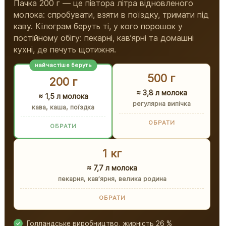
Пачка 200 г — це півтора літра відновленого
молока: спробувати, взяти в поїздку, тримати під
каву. Кілограм беруть ті, у кого порошок у
постійному обігу: пекарні, кавʼярні та домашні
кухні, де печуть щотижня.
найчастіше беруть
500 г
200 г
≈ 3,8 л молока
≈ 1,5 л молока
регулярна випічка
кава, каша, поїздка
ОБРАТИ
ОБРАТИ
1 кг
≈ 7,7 л молока
пекарня, кавʼярня, велика родина
ОБРАТИ
Голландське виробництво, жирність 26 %