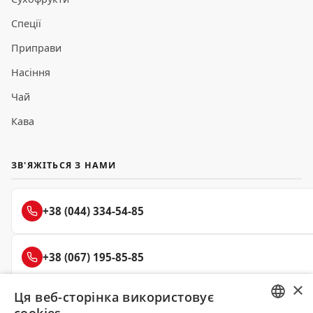
Спеції
Приправи
Насіння
Чай
Кава
ЗВ'ЯЖІТЬСЯ З НАМИ
+38 (044) 334-54-85
+38 (067) 195-85-85
×
Ця веб-сторінка використовує
+38 (050) 145-85-45