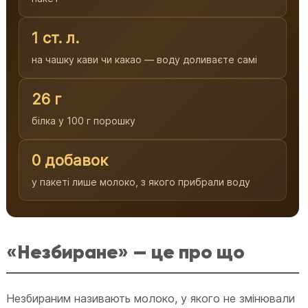
1 ст. л.
на чашку кави чи какао — воду доливаєте самі
26 г
білка у 100 г порошку
0 добавок
у пакеті лише молоко, з якого прибрали воду
«Незбиране» — це про що
Незбираним називають молоко, у якого не змінювали