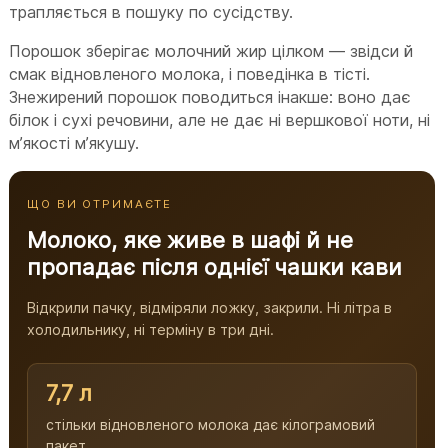
трапляється в пошуку по сусідству.
Порошок зберігає молочний жир цілком — звідси й
смак відновленого молока, і поведінка в тісті.
Знежирений порошок поводиться інакше: воно дає
білок і сухі речовини, але не дає ні вершкової ноти, ні
мʼякості мʼякушу.
ЩО ВИ ОТРИМАЄТЕ
Молоко, яке живе в шафі й не
пропадає після однієї чашки кави
Відкрили пачку, відміряли ложку, закрили. Ні літра в
холодильнику, ні терміну в три дні.
7,7 л
стільки відновленого молока дає кілограмовий
пакет