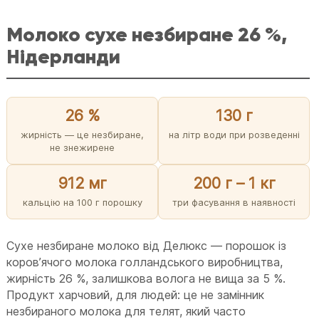
Молоко сухе незбиране 26 %,
Нідерланди
26 %
130 г
жирність — це незбиране,
на літр води при розведенні
не знежирене
912 мг
200 г – 1 кг
кальцію на 100 г порошку
три фасування в наявності
Сухе незбиране молоко від Делюкс — порошок із
коровʼячого молока голландського виробництва,
жирність 26 %, залишкова волога не вища за 5 %.
Продукт харчовий, для людей: це не замінник
незбираного молока для телят, який часто