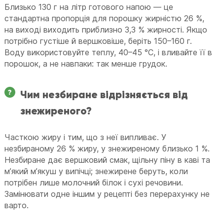
Близько 130 г на літр готового напою — це
стандартна пропорція для порошку жирністю 26 %,
на виході виходить приблизно 3,3 % жирності. Якщо
потрібно густіше й вершковіше, беріть 150–160 г.
Воду використовуйте теплу, 40–45 °C, і вливайте її в
порошок, а не навпаки: так менше грудок.
Чим незбиране відрізняється від
знежиреного?
Часткою жиру і тим, що з неї випливає. У
незбираному 26 % жиру, у знежиреному близько 1 %.
Незбиране дає вершковий смак, щільну піну в каві та
мʼякий мʼякуш у випічці; знежирене беруть, коли
потрібен лише молочний білок і сухі речовини.
Замінювати одне іншим у рецепті без перерахунку не
варто.