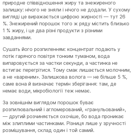
природне співвідношення жиру та знежиреного
залишку: нічого не зняли і нічого не додали. У сухому
вигляді це виражається цифрою жирності — тут 26
%. Знежирений порошок того ж ряду містить близько
1 % жиру, і це два різні продукти з різними
завданнями.
Сушать його розпиленням: концентрат подають у
потік гарячого повітря тонким туманом, вода
випаровується за частки секунди, а частинка не
встигає перегрітися. Тому смак лишається молочним,
а не «вареним». Залишкова волога — не більше 5 %,
саме вона й визначає термін зберігання: там, де
немає води, мікробіології теж немає.
За зовнішнім виглядом порошок буває
розпилювальний і агломерований, «гранульований»,
— другий розчиняється охочіше, бо вода проникає
між злиплими частинками. Різниця лише у зручності
розмішування, склад один і той самий.