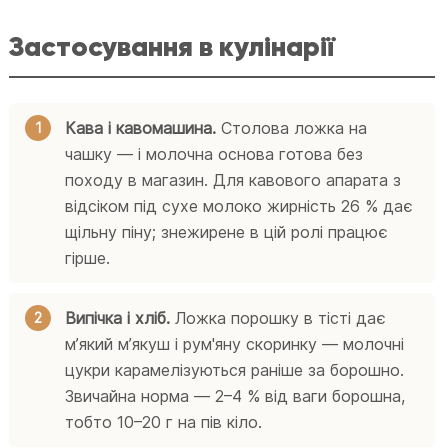
Застосування в кулінарії
Кава і кавомашина.
Столова ложка на
чашку — і молочна основа готова без
походу в магазин. Для кавового апарата з
відсіком під сухе молоко жирність 26 % дає
щільну піну; знежирене в цій ролі працює
гірше.
Випічка і хліб.
Ложка порошку в тісті дає
мʼякий мʼякуш і рум'яну скоринку — молочні
цукри карамелізуються раніше за борошно.
Звичайна норма — 2–4 % від ваги борошна,
тобто 10–20 г на пів кіло.