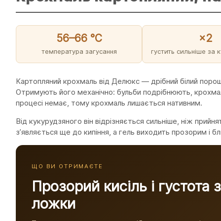
56–66 °C
×2
температура загусання
густить сильніше за 
Картопляний крохмаль від Делюкс — дрібний білий порош
Отримують його механічно: бульби подрібнюють, крохмал
процесі немає, тому крохмаль лишається нативним.
Від кукурудзяного він відрізняється сильніше, ніж прийн
зʼявляється ще до кипіння, а гель виходить прозорим і б
ЩО ВИ ОТРИМАЄТЕ
Прозорий кисіль і густота 
ложки