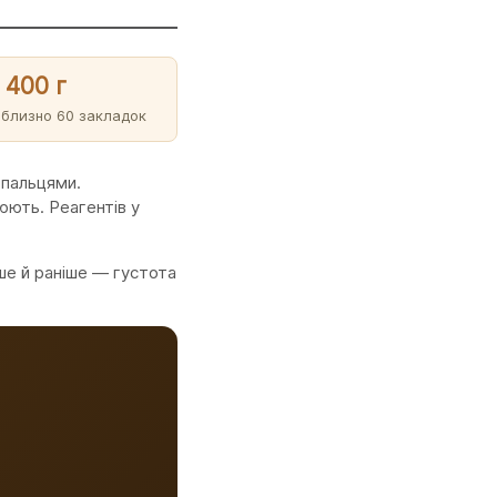
400 г
иблизно 60 закладок
 пальцями.
юють. Реагентів у
ьше й раніше — густота