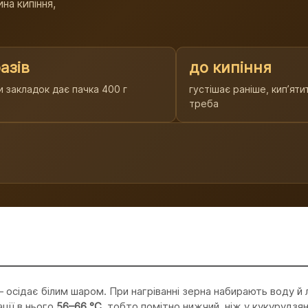
на кипіння,
азів
до кипіння
и закладок дає пачка 400 г
густішає раніше, кипʼяти
треба
 осідає білим шаром. При нагріванні зерна набирають воду й
ції в нього
56–66 °C
, тобто помітно нижчий, ніж у кукурудзян