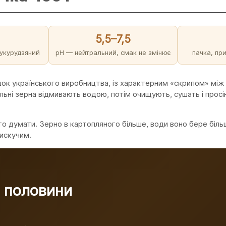
5,5–7,5
кукурудзяний
pH — нейтральний, смак не змінює
пачка, пр
ок українського виробництва, із характерним «скрипом» між
ьні зерна відмивають водою, потім очищують, сушать і просі
ято думати. Зерно в картопляного більше, води воно бере біл
лискучим.
з половини