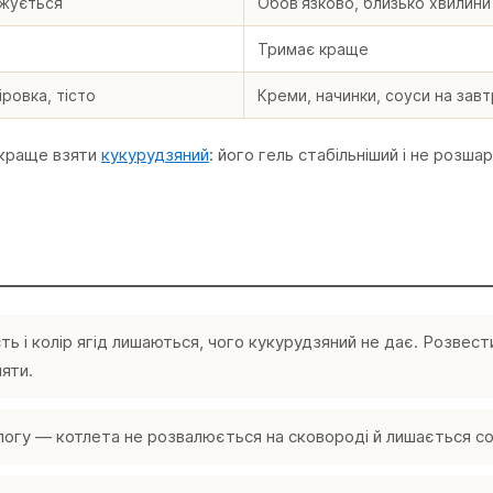
джується
Обовʼязково, близько хвилини
Тримає краще
іровка, тісто
Креми, начинки, соуси на зав
 краще взяти
кукурудзяний
: його гель стабільніший і не розша
 і колір ягід лишаються, чого кукурудзяний не дає. Розвести
няти.
логу — котлета не розвалюється на сковороді й лишається с