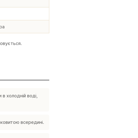
тра
ровується.
 в холодній воді,
оковитою всередині.