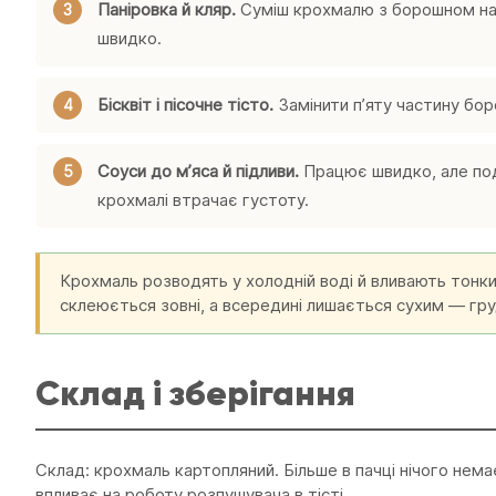
Паніровка й кляр.
Суміш крохмалю з борошном навп
швидко.
Бісквіт і пісочне тісто.
Замінити пʼяту частину бор
Соуси до мʼяса й підливи.
Працює швидко, але под
крохмалі втрачає густоту.
Крохмаль розводять у холодній воді й вливають тонк
склеюється зовні, а всередині лишається сухим — гр
Склад і зберігання
Склад: крохмаль картопляний. Більше в пачці нічого нема
впливає на роботу розпушувача в тісті.