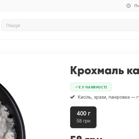
Пн
Крохмаль к
Є У НАЯВНОСТІ
Кисіль, зрази, паніровка — 
400 г
58 грн