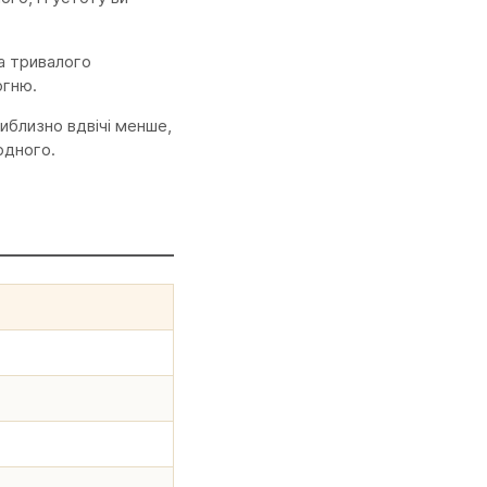
за тривалого
огню.
иблизно вдвічі менше,
одного.