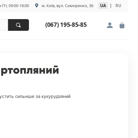
-Пт, 09:00-18:00
м. Київ, вул. Симиренко, 36
UA
|
RU
(067) 195-85-85
артопляний
густить сильніше за кукурудзяний