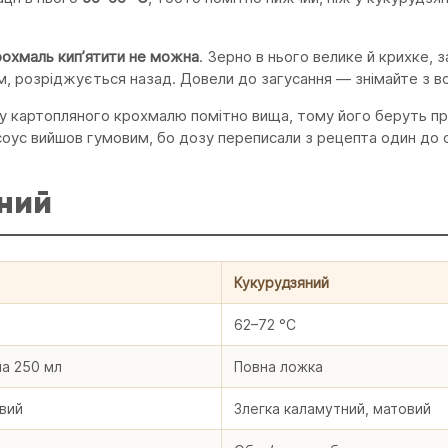
рохмаль кипʼятити не можна
. Зерно в нього велике й крихке, 
им, розріджується назад. Довели до загусання — знімайте з в
ь у картопляного крохмалю помітно вища, тому його беруть пр
соус вийшов гумовим, бо дозу переписали з рецепта один до 
ний
Кукурудзяний
62–72 °C
а 250 мл
Повна ложка
вий
Злегка каламутний, матовий