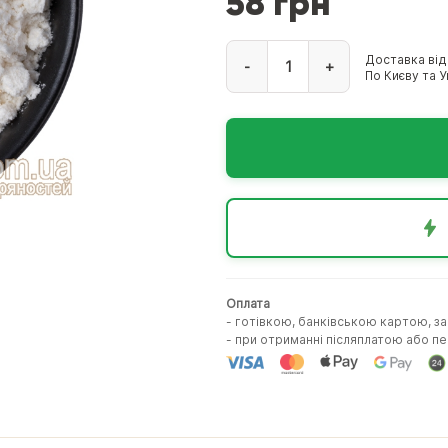
58 грн
Доставка від
-
+
По Києву та Ук
Оплата
- готівкою, банківською картою, з
- при отриманні післяплатою або 