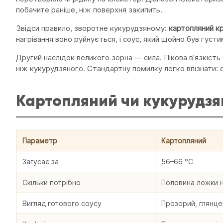
побачите раніше, ніж поверхня закипить.
Звідси правило, зворотне кукурудзяному:
картопляний к
нагрівання воно руйнується, і соус, який щойно був густ
Другий наслідок великого зерна — сила. Пікова вʼязкіст
ніж кукурудзяного. Стандартну помилку легко впізнати: 
Картопляний чи кукурудзя
Параметр
Картопляний
Загусає за
56–66 °C
Скільки потрібно
Половина ложки н
Вигляд готового соусу
Прозорий, глянце