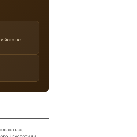
ти його не
 лопаються,
ого, і густоту ви