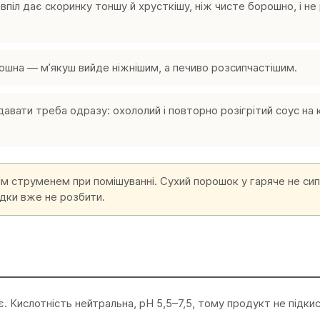
іл дає скоринку тоншу й хрусткішу, ніж чисте борошно, і не
ошна — мʼякуш вийде ніжнішим, а печиво розсипчастішим.
авати треба одразу: охололий і повторно розігрітий соус на
им струменем при помішуванні. Сухий порошок у гаряче не си
удки вже не розбити.
є. Кислотність нейтральна, pH 5,5–7,5, тому продукт не підки