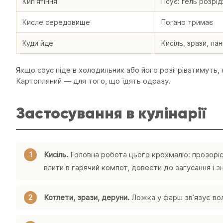
Кипʼятіння
Псує: гель розрі
Кисле середовище
Погано тримає
Куди йде
Кисіль, зрази, пан
Якщо соус піде в холодильник або його розігріватимуть,
Картопляний — для того, що їдять одразу.
Застосування в кулінарії
Кисіль.
Головна робота цього крохмалю: прозорість
влити в гарячий компот, довести до загусання і з
Котлети, зрази, деруни.
Ложка у фарш звʼязує во