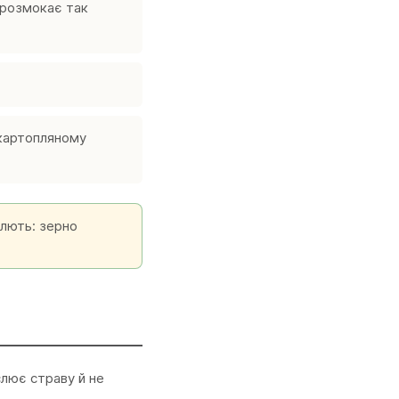
 розмокає так
 картопляному
плють: зерно
слює страву й не