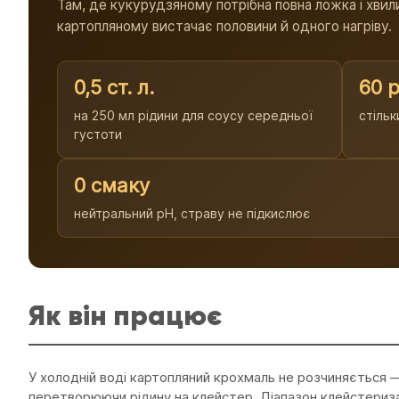
Там, де кукурудзяному потрібна повна ложка і хвили
картопляному вистачає половини й одного нагріву.
0,5 ст. л.
60 р
на 250 мл рідини для соусу середньої
стільк
густоти
0 смаку
нейтральний pH, страву не підкислює
Як він працює
У холодній воді картопляний крохмаль не розчиняється —
перетворюючи рідину на клейстер. Діапазон клейстериза