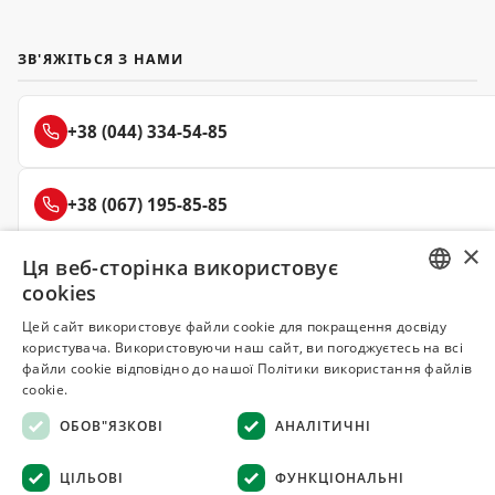
ЗВ'ЯЖІТЬСЯ З НАМИ
+38 (044) 334-54-85
+38 (067) 195-85-85
×
Ця веб-сторінка використовує
+38 (050) 145-85-45
cookies
RUSSIAN
Цей сайт використовує файли cookie для покращення досвіду
користувача. Використовуючи наш сайт, ви погоджуєтесь на всі
UKRAINIAN
файли cookie відповідно до нашої Політики використання файлів
Делюкс
cookie.
СПЕЦІЇ ТА ПРЯНОЩІ
ОБОВ"ЯЗКОВІ
АНАЛІТИЧНІ
© 2008–2026 Магазин спецій та прянощів Делюкс, Київ
ЦІЛЬОВІ
ФУНКЦІОНАЛЬНІ
Всі матеріали на сайті захищені авторським правом