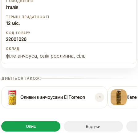
ПОХОДЖЕННЯ
Італія
ТЕРМІН ПРИДАТНОСТІ
12 міс.
КОД ТОВАРУ
22001026
СКЛАД
філе анчоуса, олія рослинна, сіль
ДИВІТЬСЯ ТАКОЖ:
Оливки з анчоусами El Torreon
Капе
Опис
Відгуки