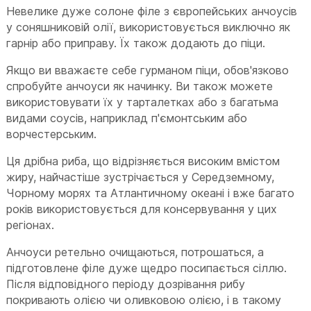
Невелике дуже солоне філе з європейських анчоусів
у соняшниковій олії, використовується виключно як
гарнір або приправу. Їх також додають до піци.
Якщо ви вважаєте себе гурманом піци, обов'язково
спробуйте анчоуси як начинку. Ви також можете
використовувати їх у тарталетках або з багатьма
видами соусів, наприклад п'ємонтським або
ворчестерським.
Ця дрібна риба, що відрізняється високим вмістом
жиру, найчастіше зустрічається у Середземному,
Чорному морях та Атлантичному океані і вже багато
років використовується для консервування у цих
регіонах.
Анчоуси ретельно очищаються, потрошаться, а
підготовлене філе дуже щедро посипається сіллю.
Після відповідного періоду дозрівання рибу
покривають олією чи оливковою олією, і в такому