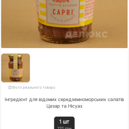
Фото реального товару
Інгредієнт для відомих середземноморських салатів
Цезар та Нісуаз
1 шт
121 грн