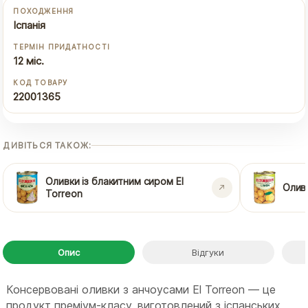
ПОХОДЖЕННЯ
Іспанія
ТЕРМІН ПРИДАТНОСТІ
12 міс.
КОД ТОВАРУ
22001365
ДИВІТЬСЯ ТАКОЖ:
Оливки із блакитним сиром El
Оливк
Torreon
Опис
Відгуки
Консервовані оливки з анчоусами El Torreon — це
продукт преміум-класу, виготовлений з іспанських