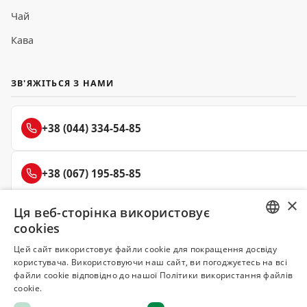
Чай
Кава
ЗВ'ЯЖІТЬСЯ З НАМИ
+38 (044) 334-54-85
+38 (067) 195-85-85
×
Ця веб-сторінка використовує
+38 (050) 145-85-45
cookies
RUSSIAN
Цей сайт використовує файли cookie для покращення досвіду
користувача. Використовуючи наш сайт, ви погоджуєтесь на всі
UKRAINIAN
файли cookie відповідно до нашої Політики використання файлів
Делюкс
cookie.
СПЕЦІЇ ТА ПРЯНОЩІ