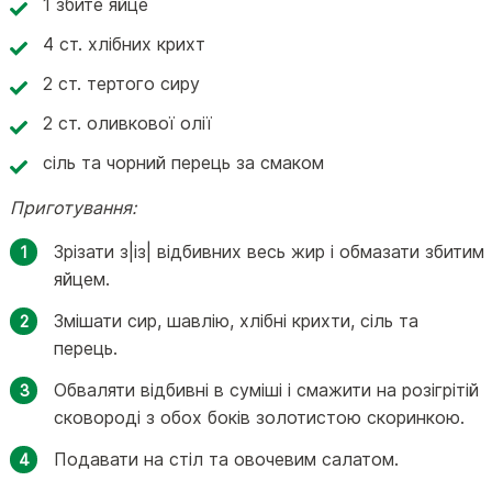
1 збите яйце
4 ст. хлібних крихт
2 ст. тертого сиру
2 ст. оливкової олії
сіль та чорний перець за смаком
Приготування:
Зрізати з|із| відбивних весь жир і обмазати збитим
яйцем.
Змішати сир, шавлію, хлібні крихти, сіль та
перець.
Обваляти відбивні в суміші і смажити на розігрітій
сковороді з обох боків золотистою скоринкою.
Подавати на стіл та овочевим салатом.