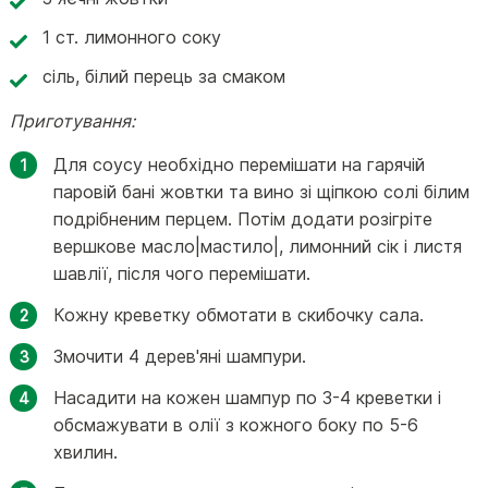
1 ст. лимонного соку
сіль, білий перець за смаком
Приготування:
Для соусу необхідно перемішати на гарячій
паровій бані жовтки та вино зі щіпкою солі білим
подрібненим перцем. Потім додати розігріте
вершкове масло|мастило|, лимонний сік і листя
шавлії, після чого перемішати.
Кожну креветку обмотати в скибочку сала.
Змочити 4 дерев'яні шампури.
Насадити на кожен шампур по 3-4 креветки і
обсмажувати в олії з кожного боку по 5-6
хвилин.