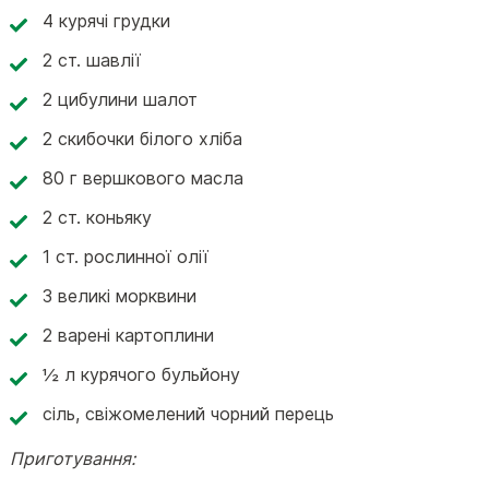
4 курячі грудки
2 ст. шавлії
2 цибулини шалот
2 скибочки білого хліба
80 г вершкового масла
2 ст. коньяку
1 ст. рослинної олії
3 великі морквини
2 варені картоплини
½ л курячого бульйону
сіль, свіжомелений чорний перець
Приготування: