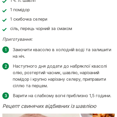
1 ч. л. шавлії
1 помідор
1 скибочка селери
сіль, перець чорний за смаком
Приготування:
Замочити квасолю в холодній воді та залишити
на ніч.
Наступного дня додати до набряклої квасолі
олію, розтертий часник, шавлію, нарізаний
помідор і крупно нарізану селеру, приправити
сіллю та перцем.
Варити на слабкому вогні приблизно 1,5 години.
Рецепт свинячих відбивних із шавлією