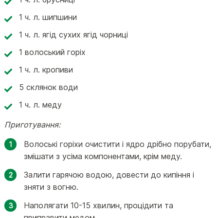
1 ч. л. шипшини
1 ч. л. ягід сухих ягід чорниці
1 волоський горіх
1 ч. л. кропиви
5 склянок води
1 ч. л. меду
Приготування:
Волоські горіхи очистити і ядро дрібно порубати,
змішати з усіма компонентами, крім меду.
Залити гарячою водою, довести до кипіння і
зняти з вогню.
Наполягати 10-15 хвилин, процідити та
приправити медом.