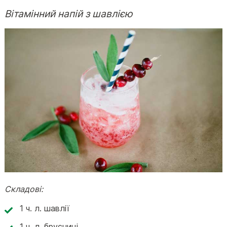
Вітамінний напій з шавлією
Складові:
1 ч. л. шавлії
1 ч. л. брусниці