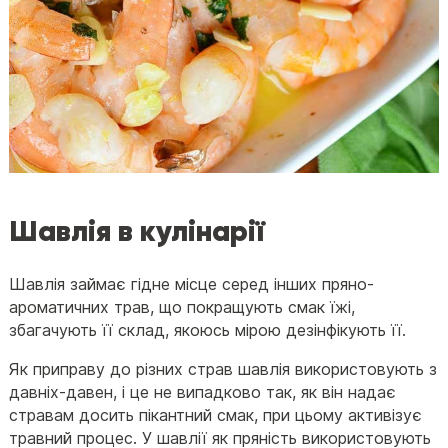
Шавлія в кулінарії
Шавлія займає гідне місце серед інших пряно-
ароматичних трав, що покращують смак їжі,
збагачують її склад, якоюсь мірою дезінфікують її.
Як приправу до різних страв шавлія використовують з
давніх-давен, і це не випадково так, як він надає
стравам досить пікантний смак, при цьому активізує
травний процес. У шавлії як пряність використовують