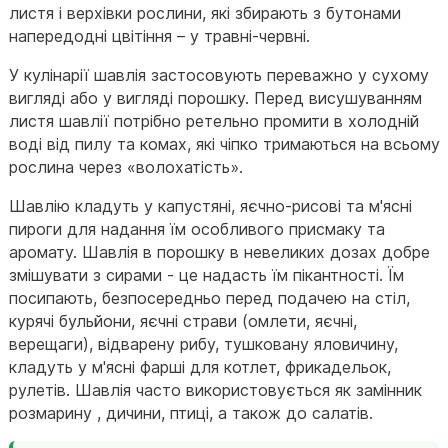
листя і верхівки рослини, які збирають з бутонами
напередодні цвітіння – у травні-червні.
У кулінарії шавлія застосовують переважно у сухому
вигляді або у вигляді порошку. Перед висушуванням
листя шавлії потрібно ретельно промити в холодній
воді від пилу та комах, які чіпко тримаються на всьому
рослина через «волохатість».
Шавлію кладуть у капустяні, яєчно-рисові та м'ясні
пироги для надання їм особливого присмаку та
аромату. Шавлія в порошку в невеликих дозах добре
змішувати з сирами - це надасть їм пікантності. Їм
посипають, безпосередньо перед подачею на стіл,
курячі бульйони, яєчні страви (омлети, яєчні,
верещаги), відварену рибу, тушковану яловичину,
кладуть у м'ясні фарші для котлет, фрикадельок,
рулетів. Шавлія часто використовується як замінник
розмарину , дичини, птиці, а також до салатів.