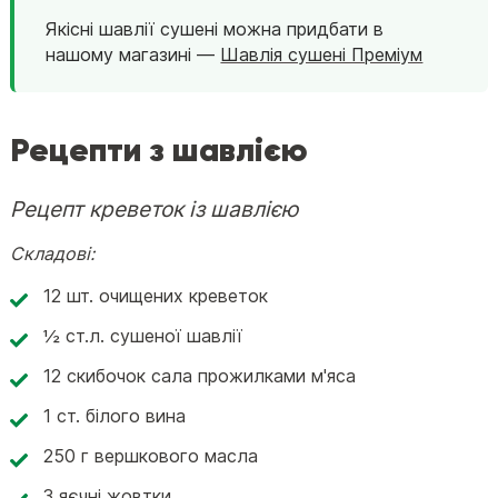
Якісні шавлії сушені можна придбати в
нашому магазині —
Шавлія сушені Преміум
Рецепти з шавлією
Рецепт креветок із шавлією
Складові:
12 шт. очищених креветок
½ ст.л. сушеної шавлії
12 скибочок сала прожилками м'яса
1 ст. білого вина
250 г вершкового масла
3 яєчні жовтки