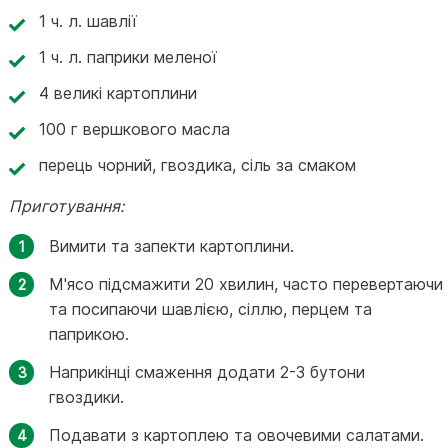
1 ч. л. шавлії
1 ч. л. паприки меленої
4 великі картоплини
100 г вершкового масла
перець чорний, гвоздика, сіль за смаком
Приготування:
Вимити та запекти картоплини.
М'ясо підсмажити 20 хвилин, часто перевертаючи
та посипаючи шавлією, сіллю, перцем та
паприкою.
Наприкінці смаження додати 2-3 бутони
гвоздики.
Подавати з картоплею та овочевими салатами.