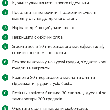
Курячі грудки вимити і злегка підсушити.
Посолити та поперчити. Подрібнити сушені
шавлії у ступці до дрібного стану.
Нарізати дрібно цибулини шалот.
Накришити скибочки хліба.
Згасити все в 20 г вершкового масла|мастила|,
полити коньяком і посолити.
Покласти начинку на курячі грудки, з'єднати краї
грудок та закріпити.
Розігріти 20 г вершкового масла та олії та
підсмажити грудки з усіх боків.
Потім їх запікати близько 30 хвилин у духовці за
температури 200 градусів.
Очистити овочі та нарізати скибочками.