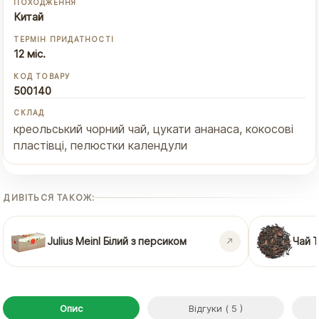
ПОХОДЖЕННЯ
Китай
ТЕРМІН ПРИДАТНОСТІ
12 міс.
КОД ТОВАРУ
500140
СКЛАД
креольський чорний чай, цукати ананаса, кокосові
пластівці, пелюстки календули
ДИВІТЬСЯ ТАКОЖ:
Julius Meinl Білий з персиком
Чай Т
Опис
Відгуки ( 5 )