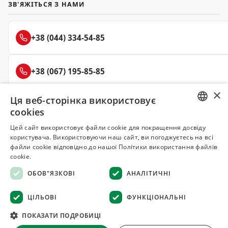
ЗВ'ЯЖІТЬСЯ З НАМИ
+38 (044) 334-54-85
+38 (067) 195-85-85
×
Ця веб-сторінка використовує
+38 (050) 145-85-45
cookies
RUSSIAN
Цей сайт використовує файли cookie для покращення досвіду
користувача. Використовуючи наш сайт, ви погоджуєтесь на всі
UKRAINIAN
файли cookie відповідно до нашої Політики використання файлів
Делюкс
cookie.
СПЕЦІЇ ТА ПРЯНОЩІ
ОБОВ"ЯЗКОВІ
АНАЛІТИЧНІ
© 2008–2026 Магазин спецій та прянощів Делюкс, Київ
ЦІЛЬОВІ
ФУНКЦІОНАЛЬНІ
Всі матеріали на сайті захищені авторським правом
ПОКАЗАТИ ПОДРОБИЦІ
Оферта
·
Повернення товару
·
Гарантія якості
·
Конфіденційність