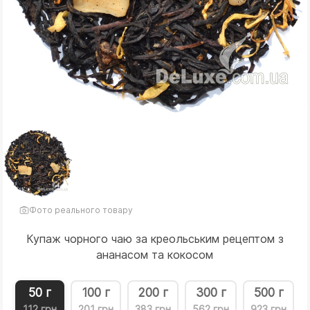
Фото реального товару
Купаж чорного чаю за креольським рецептом з
ананасом та кокосом
50 г
100 г
200 г
300 г
500 г
112 грн
201 грн
383 грн
562 грн
923 грн