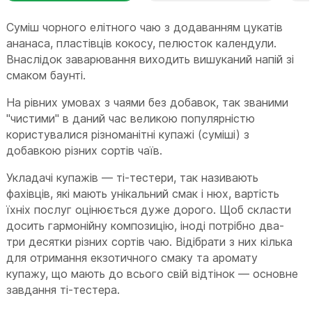
Суміш чорного елітного чаю з додаванням цукатів
ананаса, пластівців кокосу, пелюсток календули.
Внаслідок заварювання виходить вишуканий напій зі
смаком баунті.
На рівних умовах з чаями без добавок, так званими
"чистими" в даний час великою популярністю
користувалися різноманітні купажі (суміші) з
добавкою різних сортів чаїв.
Укладачі купажів — ті-тестери, так називають
фахівців, які мають унікальний смак і нюх, вартість
їхніх послуг оцінюється дуже дорого. Щоб скласти
досить гармонійну композицію, іноді потрібно два-
три десятки різних сортів чаю. Відібрати з них кілька
для отримання екзотичного смаку та аромату
купажу, що мають до всього свій відтінок — основне
завдання ті-тестера.