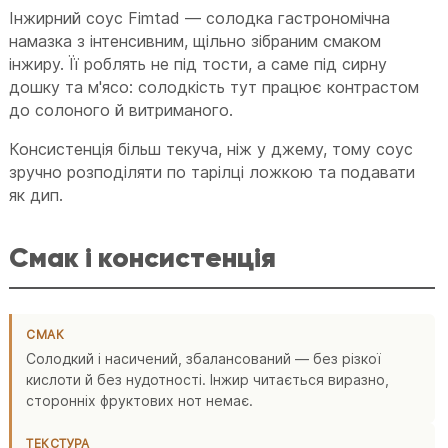
Інжирний соус Fimtad — солодка гастрономічна
намазка з інтенсивним, щільно зібраним смаком
інжиру. Її роблять не під тости, а саме під сирну
дошку та м'ясо: солодкість тут працює контрастом
до солоного й витриманого.
Консистенція більш текуча, ніж у джему, тому соус
зручно розподіляти по тарілці ложкою та подавати
як дип.
Смак і консистенція
СМАК
Солодкий і насичений, збалансований — без різкої
кислоти й без нудотності. Інжир читається виразно,
сторонніх фруктових нот немає.
ТЕКСТУРА