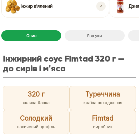
Інжир в'ялений
Джем
Опис
Відгуки
Інжирний соус Fimtad 320 г —
до сирів і м'яса
320 г
Туреччина
скляна банка
країна походження
Солодкий
Fimtad
насичений профіль
виробник