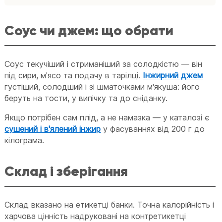
Соус чи джем: що обрати
Соус текучіший і стриманіший за солодкістю — він
під сири, м'ясо та подачу в тарілці.
Інжирний джем
густіший, солодший і зі шматочками м'якуша: його
беруть на тости, у випічку та до сніданку.
Якщо потрібен сам плід, а не намазка — у каталозі є
сушений і в'ялений інжир
у фасуваннях від 200 г до
кілограма.
Склад і зберігання
Склад вказано на етикетці банки. Точна калорійність і
харчова цінність надруковані на контретикетці