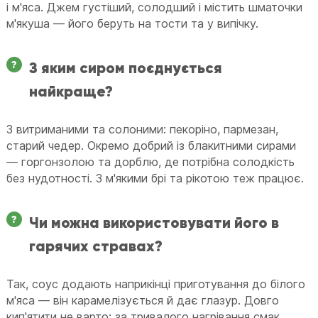
і м'яса. Джем густіший, солодший і містить шматочки
м'якуша — його беруть на тости та у випічку.
З яким сиром поєднується
найкраще?
З витриманими та солоними: пекоріно, пармезан,
старий чедер. Окремо добрий із блакитними сирами
— горгонзолою та дорблю, де потрібна солодкість
без нудотності. З м'якими брі та рікотою теж працює.
Чи можна використовувати його в
гарячих стравах?
Так, соус додають наприкінці приготування до білого
м'яса — він карамелізується й дає глазур. Довго
кип'ятити не варто: за тривалого нагрівання смак