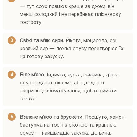
— тут соус працює краще за джем: він
менш солодкий і не перебиває пліснявову
гостроту.
Свіжі та м'які сири.
Рікота, моцарела, брі,
козячий сир — ложка соусу перетворює їх
на готову закуску.
Біле м'ясо.
Індичка, курка, свинина, кріль:
соус подають окремо або додають
наприкінці обсмажування, щоб отримати
глазур.
В'ялене м'ясо та брускети.
Прошуто, хамон,
бастурма на тості з рікотою та краплею
соусу — найшвидша закуска до вина.