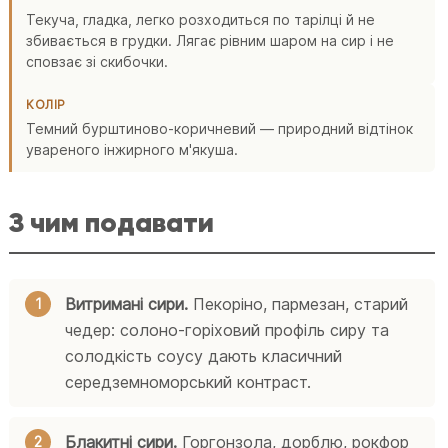
Текуча, гладка, легко розходиться по тарілці й не
збивається в грудки. Лягає рівним шаром на сир і не
сповзає зі скибочки.
КОЛІР
Темний бурштиново-коричневий — природний відтінок
увареного інжирного м'якуша.
З чим подавати
Витримані сири.
Пекоріно, пармезан, старий
чедер: солоно-горіховий профіль сиру та
солодкість соусу дають класичний
середземноморський контраст.
Блакитні сири.
Горгонзола, дорблю, рокфор