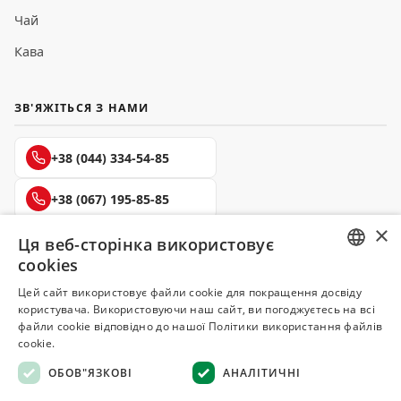
Чай
Кава
ЗВ'ЯЖІТЬСЯ З НАМИ
+38 (044) 334-54-85
+38 (067) 195-85-85
×
+38 (050) 145-85-45
Ця веб-сторінка використовує
cookies
RUSSIAN
Цей сайт використовує файли cookie для покращення досвіду
користувача. Використовуючи наш сайт, ви погоджуєтесь на всі
UKRAINIAN
файли cookie відповідно до нашої Політики використання файлів
Делюкс
cookie.
СПЕЦІЇ ТА ПРЯНОЩІ
ОБОВ"ЯЗКОВІ
АНАЛІТИЧНІ