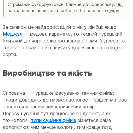
Стриманий сухофруктовий, ближче до чорносливу. Під
час запікання посилюється й іде в бік паленого цукру.
За смаком це найдоросліший фінік у лінійці: якщо
Меджул
— медова карамель, то темний турецький
ближчий до чорносливово-кавової гами. У десертах
із какао та кавою він звучить доречніше за солодкі
сорти.
Виробництво та якість
Сировина — турецьке фасування темних фініків:
плоди доводять до низької вологості, звідси матова
поверхня й насичений коричневий колір.
Пересушування тут працює не як дефект, а як
технологія (
типи сушіння фініків
різняться саме
вологістю): чим менше вологи, тим краще плід