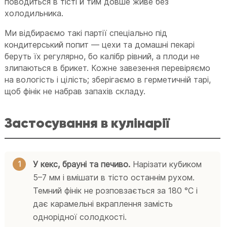
поводиться в тісті й тим довше живе без
холодильника.
Ми відбираємо такі партії спеціально під
кондитерський попит — цехи та домашні пекарі
беруть їх регулярно, бо калібр рівний, а плоди не
злипаються в брикет. Кожне завезення перевіряємо
на вологість і цілість; зберігаємо в герметичній тарі,
щоб фінік не набрав запахів складу.
Застосування в кулінарії
У кекс, брауні та печиво.
Нарізати кубиком
5–7 мм і вмішати в тісто останнім рухом.
Темний фінік не розповзається за 180 °C і
дає карамельні вкраплення замість
однорідної солодкості.