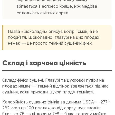
збігається з еспресо краще, ніж медова
солодкість світлих сортів.
Назва «шоколадні» описує колір і смак, а не
покриття. Шоколадної глазурі на цих плодах
немає — це просто темний сушений фінік.
Склад і харчова цінність
Склад: фініки сушені. Глазурі та цукрової пудри на
плодах немає — темний відтінок з'являється під час
сушіння, коли природні цукри плоду темніють.
Калорійність сушених фініків за даними USDA — 277–
282 ккал на 100 г залежно від сорту, вуглеводів
близько 75 г, клітковини 7–8 г, білка та жиру майже