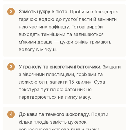
Замість цукру в тісто.
Пробити в блендері з
гарячою водою до густої пасти й замінити
нею частину рафінаду. Готові вироби
виходять темнішими та залишаються
м'якими довше — цукри фініків тримають
вологу в м'якуші.
У гранолу та енергетичні батончики.
Змішати
з вівсяними пластівцями, горіхами та
ложкою олії, запекти 15 хвилин. Суха
текстура тут плюс: батончик не
перетворюється на липку масу.
До кави та темного шоколаду.
Подати
кілька плодів замість цукерок:
чорносливово-кавова лінія у смаку