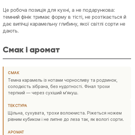
Це робоча позиція для кухні, а не подарункова:
темний фінік тримає форму в тісті, не розтікається й
дає випічці карамельну глибину, якої світлі сорти не
дають.
Смак і аромат
СМАК
Темна карамель із нотами чорносливу та родзинок,
солодкість зібрана, без нудотності. Фінал трохи
терпкий — через сухіший м'якуш.
ТЕКСТУРА
Щільна, сухувата, трохи волокниста. Ріжеться ножем
рівним кубиком і не липне до леза так, як вологі сорти.
АРОМАТ