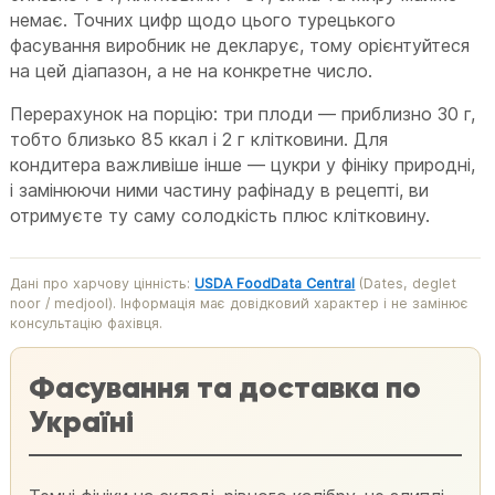
немає. Точних цифр щодо цього турецького
фасування виробник не декларує, тому орієнтуйтеся
на цей діапазон, а не на конкретне число.
Перерахунок на порцію: три плоди — приблизно 30 г,
тобто близько 85 ккал і 2 г клітковини. Для
кондитера важливіше інше — цукри у фініку природні,
і замінюючи ними частину рафінаду в рецепті, ви
отримуєте ту саму солодкість плюс клітковину.
Дані про харчову цінність:
USDA FoodData Central
(Dates, deglet
noor / medjool). Інформація має довідковий характер і не замінює
консультацію фахівця.
Фасування та доставка по
Україні