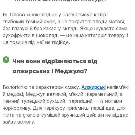
Ні. Слово «шоколадні» у назві описує колір і
глибокий темний смак, а не покриття: плоди матові,
без глазурі й без какао у складі. Якщо шукаєте саме
сухофрукти в шоколаді — це інша категорія товару, і
ця позиція під неї не підійде.
Чим вони відрізняються від
алжирських і Меджула?
Вологістю та характером смаку.
Алжирські
напівм'які
й медові, Меджул великий, м'який і карамельний, а
темний турецький сухіший і терпкіший — із нотами
чорносливу. Для перекусу приємніші перші два, для
тіста та granola-сумішей зручніший цей: він не віддає
зайву вологу.