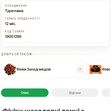
ПОХОДЖЕННЯ
Туреччина
ТЕРМІН ПРИДАТНОСТІ
12 міс.
КОД ТОВАРУ
19001289
ДИВІТЬСЯ ТАКОЖ:
Фініки Захеді медові
Фінік
Опис
Відгуки
Фініки шоколадні темні з