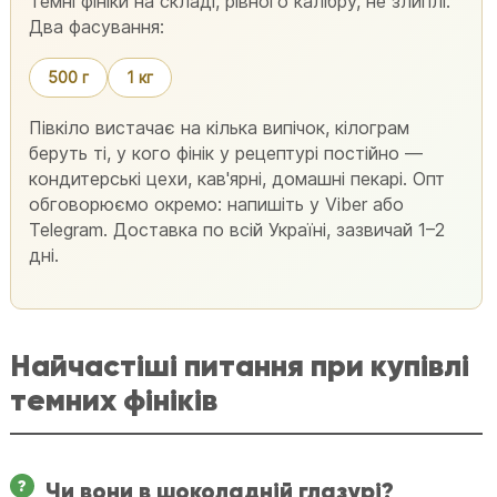
Темні фініки на складі, рівного калібру, не злиплі.
Два фасування:
500 г
1 кг
Півкіло вистачає на кілька випічок, кілограм
беруть ті, у кого фінік у рецептурі постійно —
кондитерські цехи, кав'ярні, домашні пекарі. Опт
обговорюємо окремо: напишіть у Viber або
Telegram. Доставка по всій Україні, зазвичай 1–2
дні.
Найчастіші питання при купівлі
темних фініків
Чи вони в шоколадній глазурі?