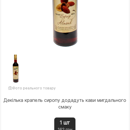
Фото реального товару
Декілька крапель сиропу додадуть кави мигдального
смаку
1 шт
162 грн