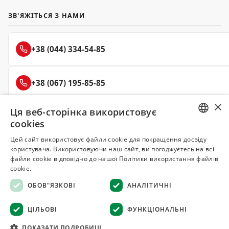
ЗВ'ЯЖІТЬСЯ З НАМИ
+38 (044) 334-54-85
+38 (067) 195-85-85
×
Ця веб-сторінка використовує
+38 (050) 145-85-45
cookies
RUSSIAN
Цей сайт використовує файли cookie для покращення досвіду
користувача. Використовуючи наш сайт, ви погоджуєтесь на всі
UKRAINIAN
файли cookie відповідно до нашої Політики використання файлів
Делюкс
cookie.
СПЕЦІЇ ТА ПРЯНОЩІ
ОБОВ"ЯЗКОВІ
АНАЛІТИЧНІ
© 2008–2026 Магазин спецій та прянощів Делюкс, Київ
ЦІЛЬОВІ
ФУНКЦІОНАЛЬНІ
Всі матеріали на сайті захищені авторським правом
ПОКАЗАТИ ПОДРОБИЦІ