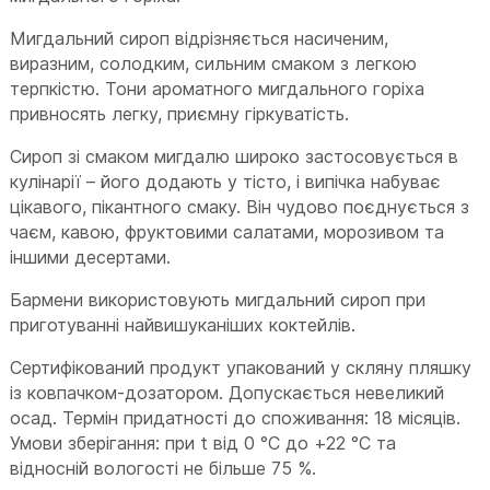
Мигдальний сироп відрізняється насиченим,
виразним, солодким, сильним смаком з легкою
терпкістю. Тони ароматного мигдального горіха
привносять легку, приємну гіркуватість.
Сироп зі смаком мигдалю широко застосовується в
кулінарії – його додають у тісто, і випічка набуває
цікавого, пікантного смаку. Він чудово поєднується з
чаєм, кавою, фруктовими салатами, морозивом та
іншими десертами.
Бармени використовують мигдальний сироп при
приготуванні найвишуканіших коктейлів.
Сертифікований продукт упакований у скляну пляшку
із ковпачком-дозатором. Допускається невеликий
осад. Термін придатності до споживання: 18 місяців.
Умови зберігання: при t від 0 °С до +22 °С та
відносній вологості не більше 75 %.