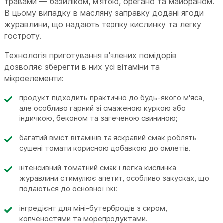
травами — базиліком, м'ятою, орегано та майораном.
В цьому випадку в масляну заправку додані ягоди
журавлини, що надають терпку кислинку та легку
гостроту.
Технологія приготування в'ялених помідорів
дозволяє зберегти в них усі вітаміни та
мікроелементи:
продукт підходить практично до будь-якого м'яса,
але особливо гарний зі смаженою куркою або
індичкою, беконом та запеченою свининою;
багатий вміст вітамінів та яскравий смак роблять
сушені томати корисною добавкою до омлетів.
інтенсивний томатний смак і легка кислинка
журавлини стимулює апетит, особливо закусках, що
подаються до основної їжі:
інгредієнт для міні-бутербродів з сиром,
копченостями та морепродуктами.