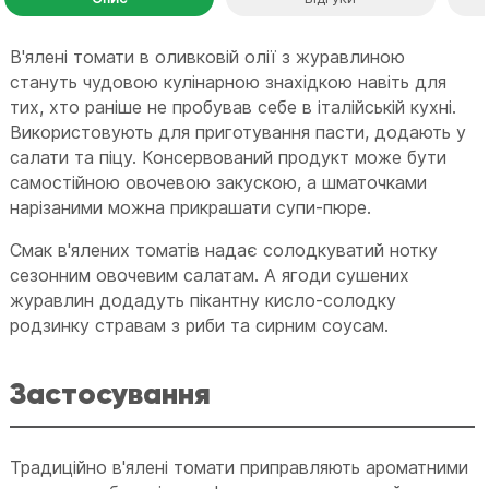
В'ялені томати в оливковій олії з журавлиною
стануть чудовою кулінарною знахідкою навіть для
тих, хто раніше не пробував себе в італійській кухні.
Використовують для приготування пасти, додають у
салати та піцу. Консервований продукт може бути
самостійною овочевою закускою, а шматочками
нарізаними можна прикрашати супи-пюре.
Смак в'ялених томатів надає солодкуватий нотку
сезонним овочевим салатам. А ягоди сушених
журавлин додадуть пікантну кисло-солодку
родзинку стравам з риби та сирним соусам.
Застосування
Традиційно в'ялені томати приправляють ароматними