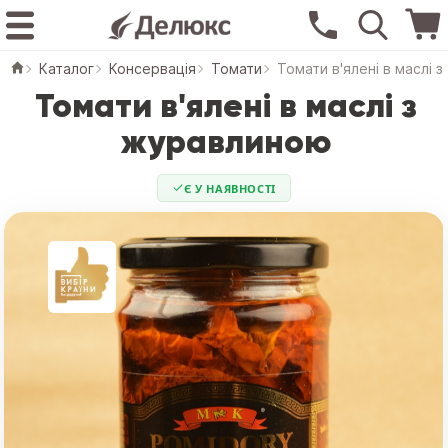
Каталог
Консервація
Томати
Томати в'ялені в маслі 
Томати в'ялені в маслі з
журавлиною
Є У НАЯВНОСТІ